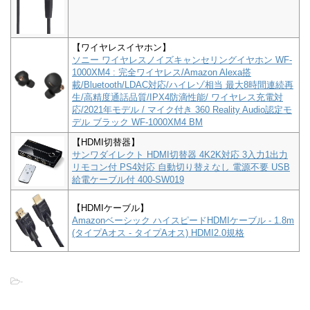
【ワイヤレスイヤホン】
ソニー ワイヤレスノイズキャンセリングイヤホン WF-
1000XM4 : 完全ワイヤレス/Amazon Alexa搭
載/Bluetooth/LDAC対応/ハイレゾ相当 最大8時間連続再
生/高精度通話品質/IPX4防滴性能/ ワイヤレス充電対
応/2021年モデル / マイク付き 360 Reality Audio認定モ
デル ブラック WF-1000XM4 BM
【HDMI切替器】
サンワダイレクト HDMI切替器 4K2K対応 3入力1出力
リモコン付 PS4対応 自動切り替えなし 電源不要 USB
給電ケーブル付 400-SW019
【HDMIケーブル】
Amazonベーシック ハイスピードHDMIケーブル - 1.8m
(タイプAオス - タイプAオス) HDMI2.0規格
-