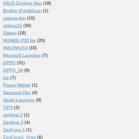
ASUS Zenfone Max
(18)
Brother iPrint&Scan
(1)
coloros-tisp
(15)
coloros11
(26)
Galaxy
(18)
HUAWEI P20 lite
(20)
HW-EMUI10
(10)
Microsoft Launcher
(7)
OPPO
(31)
OPPO_3A
(8)
pie
(7)
Popup Widget
(1)
Samsung Dex
(4)
Smart Launcher
(8)
TIPS
(2)
zenfone 2
(1)
Zenfone 3
(4)
ZenFone 5
(1)
ZenFone3_Oreo
(6)