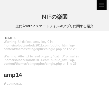
NIFの楽園
主にAndroidスマートフォンやアプリに関する紹介
HOME
>
Warning
: Undefined array key 0 in
/home/solodc/solodc2011.com/public_html/wp-
content/themes/stingerplus/single.php
on line
29
Warning
: Attempt to read property "cat_ID" on null in
/home/solodc/solodc2011.com/public_html/wp-
content/themes/stingerplus/single.php
on line
29
amp14
2017/08/27