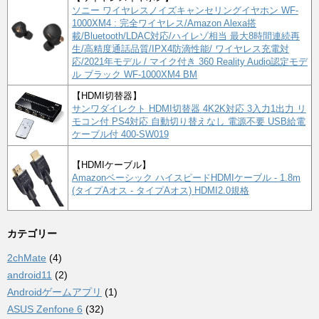
ソニー ワイヤレスノイズキャンセリングイヤホン WF-
1000XM4 : 完全ワイヤレス/Amazon Alexa搭
載/Bluetooth/LDAC対応/ハイレゾ相当 最大8時間連続再
生/高精度通話品質/IPX4防滴性能/ ワイヤレス充電対
応/2021年モデル / マイク付き 360 Reality Audio認定モデ
ル ブラック WF-1000XM4 BM
【HDMI切替器】
サンワダイレクト HDMI切替器 4K2K対応 3入力1出力 リ
モコン付 PS4対応 自動切り替えなし 電源不要 USB給電
ケーブル付 400-SW019
【HDMIケーブル】
Amazonベーシック ハイスピードHDMIケーブル - 1.8m
(タイプAオス - タイプAオス) HDMI2.0規格
カテゴリー
2chMate
(4)
android11
(2)
Androidゲームアプリ
(1)
ASUS Zenfone 6
(32)