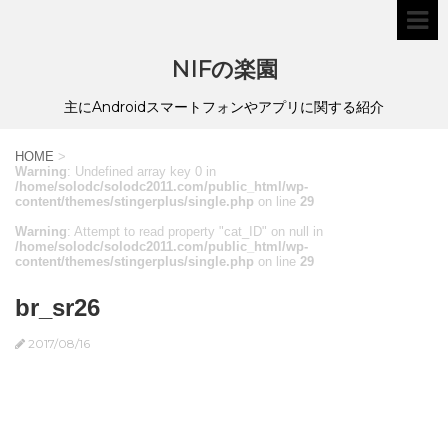
NIFの楽園
主にAndroidスマートフォンやアプリに関する紹介
HOME
>
Warning
: Undefined array key 0 in
/home/solodc/solodc2011.com/public_html/wp-
content/themes/stingerplus/single.php
on line
29
Warning
: Attempt to read property "cat_ID" on null in
/home/solodc/solodc2011.com/public_html/wp-
content/themes/stingerplus/single.php
on line
29
br_sr26
2017/08/16