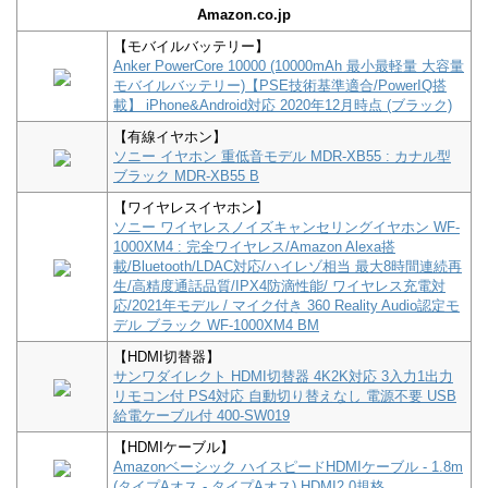
Amazon.co.jp
【モバイルバッテリー】
Anker PowerCore 10000 (10000mAh 最小最軽量 大容量
モバイルバッテリー)【PSE技術基準適合/PowerIQ搭
載】 iPhone&Android対応 2020年12月時点 (ブラック)
【有線イヤホン】
ソニー イヤホン 重低音モデル MDR-XB55 : カナル型
ブラック MDR-XB55 B
【ワイヤレスイヤホン】
ソニー ワイヤレスノイズキャンセリングイヤホン WF-
1000XM4 : 完全ワイヤレス/Amazon Alexa搭
載/Bluetooth/LDAC対応/ハイレゾ相当 最大8時間連続再
生/高精度通話品質/IPX4防滴性能/ ワイヤレス充電対
応/2021年モデル / マイク付き 360 Reality Audio認定モ
デル ブラック WF-1000XM4 BM
【HDMI切替器】
サンワダイレクト HDMI切替器 4K2K対応 3入力1出力
リモコン付 PS4対応 自動切り替えなし 電源不要 USB
給電ケーブル付 400-SW019
【HDMIケーブル】
Amazonベーシック ハイスピードHDMIケーブル - 1.8m
(タイプAオス - タイプAオス) HDMI2.0規格