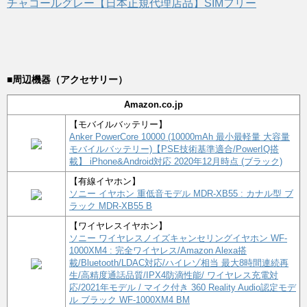
チャコールグレー【日本正規代理店品】SIMフリー
■周辺機器（アクセサリー）
Amazon.co.jp
【モバイルバッテリー】
Anker PowerCore 10000 (10000mAh 最小最軽量 大容量
モバイルバッテリー)【PSE技術基準適合/PowerIQ搭
載】 iPhone&Android対応 2020年12月時点 (ブラック)
【有線イヤホン】
ソニー イヤホン 重低音モデル MDR-XB55 : カナル型 ブ
ラック MDR-XB55 B
【ワイヤレスイヤホン】
ソニー ワイヤレスノイズキャンセリングイヤホン WF-
1000XM4 : 完全ワイヤレス/Amazon Alexa搭
載/Bluetooth/LDAC対応/ハイレゾ相当 最大8時間連続再
生/高精度通話品質/IPX4防滴性能/ ワイヤレス充電対
応/2021年モデル / マイク付き 360 Reality Audio認定モデ
ル ブラック WF-1000XM4 BM