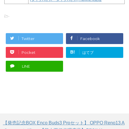
-
Twitter
Facebook
B!
Pocket
はてブ
LINE
【発売記念BOX Enco Buds3 Proセット】 OPPO Reno13 A