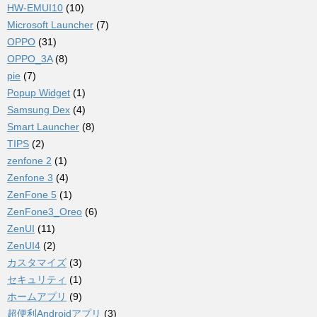
HW-EMUI10
(10)
Microsoft Launcher
(7)
OPPO
(31)
OPPO_3A
(8)
pie
(7)
Popup Widget
(1)
Samsung Dex
(4)
Smart Launcher
(8)
TIPS
(2)
zenfone 2
(1)
Zenfone 3
(4)
ZenFone 5
(1)
ZenFone3_Oreo
(6)
ZenUI
(11)
ZenUI4
(2)
カスタマイズ
(3)
セキュリティ
(1)
ホームアプリ
(9)
超便利Androidアプリ
(3)