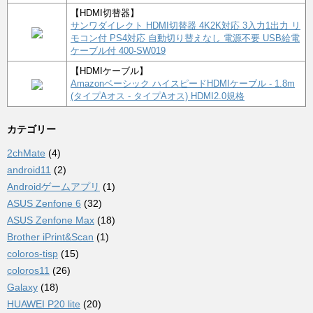
【HDMI切替器】
サンワダイレクト HDMI切替器 4K2K対応 3入力1出力 リ
モコン付 PS4対応 自動切り替えなし 電源不要 USB給電
ケーブル付 400-SW019
【HDMIケーブル】
Amazonベーシック ハイスピードHDMIケーブル - 1.8m
(タイプAオス - タイプAオス) HDMI2.0規格
カテゴリー
2chMate
(4)
android11
(2)
Androidゲームアプリ
(1)
ASUS Zenfone 6
(32)
ASUS Zenfone Max
(18)
Brother iPrint&Scan
(1)
coloros-tisp
(15)
coloros11
(26)
Galaxy
(18)
HUAWEI P20 lite
(20)