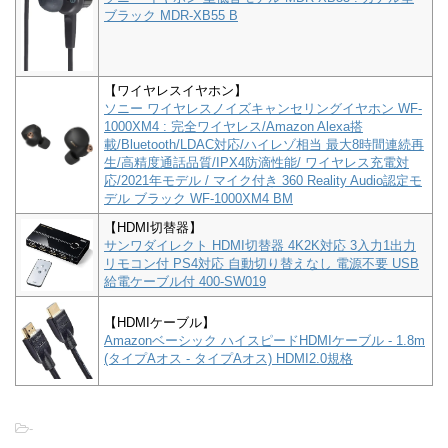
ブラック MDR-XB55 B
【ワイヤレスイヤホン】
ソニー ワイヤレスノイズキャンセリングイヤホン WF-
1000XM4 : 完全ワイヤレス/Amazon Alexa搭
載/Bluetooth/LDAC対応/ハイレゾ相当 最大8時間連続再
生/高精度通話品質/IPX4防滴性能/ ワイヤレス充電対
応/2021年モデル / マイク付き 360 Reality Audio認定モ
デル ブラック WF-1000XM4 BM
【HDMI切替器】
サンワダイレクト HDMI切替器 4K2K対応 3入力1出力
リモコン付 PS4対応 自動切り替えなし 電源不要 USB
給電ケーブル付 400-SW019
【HDMIケーブル】
Amazonベーシック ハイスピードHDMIケーブル - 1.8m
(タイプAオス - タイプAオス) HDMI2.0規格
-