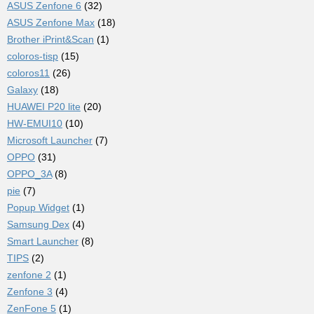
ASUS Zenfone 6
(32)
ASUS Zenfone Max
(18)
Brother iPrint&Scan
(1)
coloros-tisp
(15)
coloros11
(26)
Galaxy
(18)
HUAWEI P20 lite
(20)
HW-EMUI10
(10)
Microsoft Launcher
(7)
OPPO
(31)
OPPO_3A
(8)
pie
(7)
Popup Widget
(1)
Samsung Dex
(4)
Smart Launcher
(8)
TIPS
(2)
zenfone 2
(1)
Zenfone 3
(4)
ZenFone 5
(1)