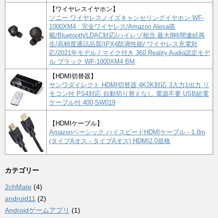
【ワイヤレスイヤホン】
ソニー ワイヤレスノイズキャンセリングイヤホン WF-
1000XM4 : 完全ワイヤレス/Amazon Alexa搭
載/Bluetooth/LDAC対応/ハイレゾ相当 最大8時間連続再
生/高精度通話品質/IPX4防滴性能/ ワイヤレス充電対
応/2021年モデル / マイク付き 360 Reality Audio認定モデ
ル ブラック WF-1000XM4 BM
【HDMI切替器】
サンワダイレクト HDMI切替器 4K2K対応 3入力1出力 リ
モコン付 PS4対応 自動切り替えなし 電源不要 USB給電
ケーブル付 400-SW019
【HDMIケーブル】
Amazonベーシック ハイスピードHDMIケーブル - 1.8m
(タイプAオス - タイプAオス) HDMI2.0規格
カテゴリー
2chMate
(4)
android11
(2)
Androidゲームアプリ
(1)