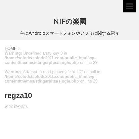
NIFの楽園
主にAndroidスマートフォンやアプリに関する紹介
HOME
>
Warning
: Undefined array key 0 in
/home/solodc/solodc2011.com/public_html/wp-
content/themes/stingerplus/single.php
on line
29
Warning
: Attempt to read property "cat_ID" on null in
/home/solodc/solodc2011.com/public_html/wp-
content/themes/stingerplus/single.php
on line
29
regza10
2017/06/16