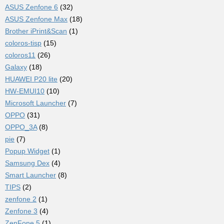
ASUS Zenfone 6
(32)
ASUS Zenfone Max
(18)
Brother iPrint&Scan
(1)
coloros-tisp
(15)
coloros11
(26)
Galaxy
(18)
HUAWEI P20 lite
(20)
HW-EMUI10
(10)
Microsoft Launcher
(7)
OPPO
(31)
OPPO_3A
(8)
pie
(7)
Popup Widget
(1)
Samsung Dex
(4)
Smart Launcher
(8)
TIPS
(2)
zenfone 2
(1)
Zenfone 3
(4)
ZenFone 5
(1)