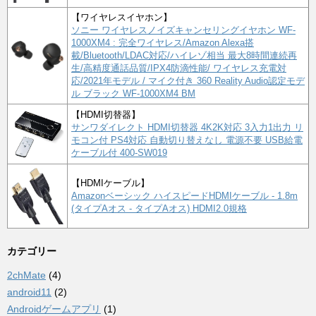
【ワイヤレスイヤホン】
ソニー ワイヤレスノイズキャンセリングイヤホン WF-
1000XM4 : 完全ワイヤレス/Amazon Alexa搭
載/Bluetooth/LDAC対応/ハイレゾ相当 最大8時間連続再
生/高精度通話品質/IPX4防滴性能/ ワイヤレス充電対
応/2021年モデル / マイク付き 360 Reality Audio認定モデ
ル ブラック WF-1000XM4 BM
【HDMI切替器】
サンワダイレクト HDMI切替器 4K2K対応 3入力1出力 リ
モコン付 PS4対応 自動切り替えなし 電源不要 USB給電
ケーブル付 400-SW019
【HDMIケーブル】
Amazonベーシック ハイスピードHDMIケーブル - 1.8m
(タイプAオス - タイプAオス) HDMI2.0規格
カテゴリー
2chMate
(4)
android11
(2)
Androidゲームアプリ
(1)