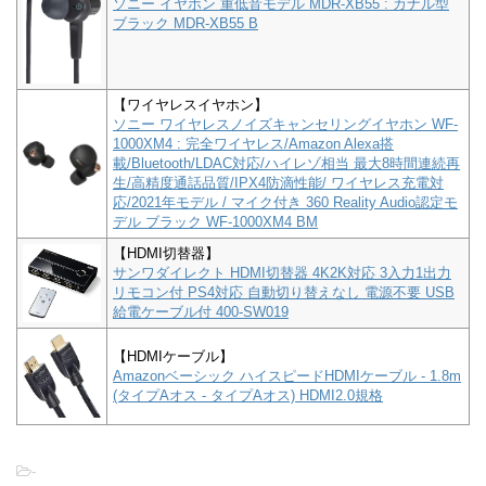
ソニー イヤホン 重低音モデル MDR-XB55 : カナル型
ブラック MDR-XB55 B
【ワイヤレスイヤホン】
ソニー ワイヤレスノイズキャンセリングイヤホン WF-
1000XM4 : 完全ワイヤレス/Amazon Alexa搭
載/Bluetooth/LDAC対応/ハイレゾ相当 最大8時間連続再
生/高精度通話品質/IPX4防滴性能/ ワイヤレス充電対
応/2021年モデル / マイク付き 360 Reality Audio認定モ
デル ブラック WF-1000XM4 BM
【HDMI切替器】
サンワダイレクト HDMI切替器 4K2K対応 3入力1出力
リモコン付 PS4対応 自動切り替えなし 電源不要 USB
給電ケーブル付 400-SW019
【HDMIケーブル】
Amazonベーシック ハイスピードHDMIケーブル - 1.8m
(タイプAオス - タイプAオス) HDMI2.0規格
-