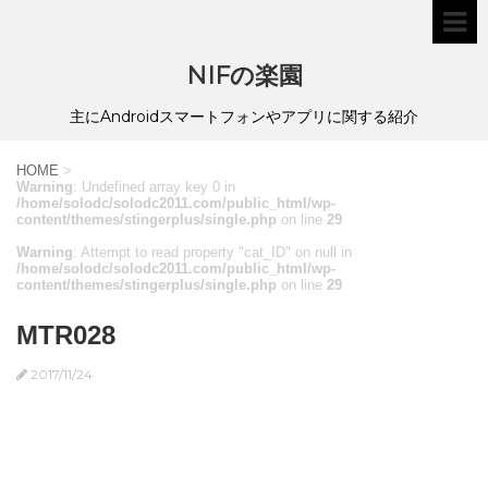
NIFの楽園
主にAndroidスマートフォンやアプリに関する紹介
HOME
>
Warning
: Undefined array key 0 in
/home/solodc/solodc2011.com/public_html/wp-
content/themes/stingerplus/single.php
on line
29
Warning
: Attempt to read property "cat_ID" on null in
/home/solodc/solodc2011.com/public_html/wp-
content/themes/stingerplus/single.php
on line
29
MTR028
2017/11/24