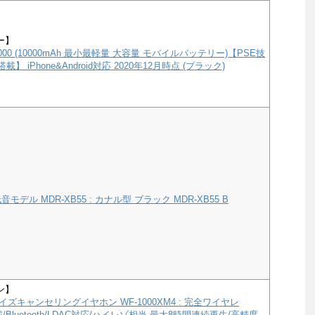
ー】
e 10000 (10000mAh 最小最軽量 大容量 モバイルバッテリー)【PSE技
載】 iPhone&Android対応 2020年12月時点 (ブラック)
モデル MDR-XB55 : カナル型 ブラック MDR-XB55 B
ン】
ズキャンセリングイヤホン WF-1000XM4 : 完全ワイヤレ
a搭載/Bluetooth/LDAC対応/ハイレゾ相当 最大8時間連続再生/高精度