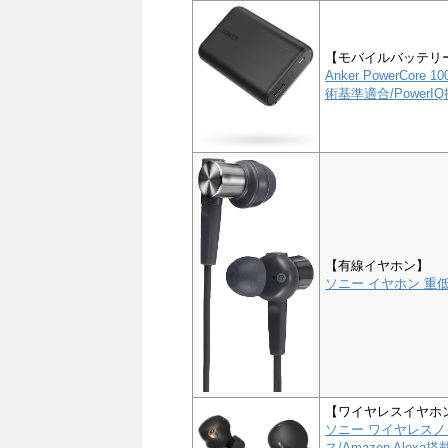
【モバイルバッテリ
Anker PowerCor
術基準適合/PowerIQ搭
【有線イヤホン】
ソニー イヤホン 重低音
【ワイヤレスイヤホ
ソニー ワイヤレスノイ
ス/Amazon Alex