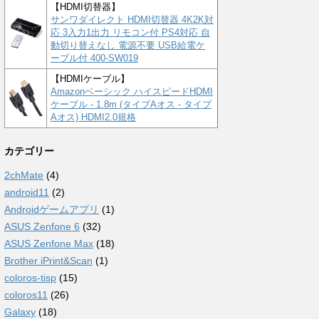
【HDMI切替器】
サンワダイレクト HDMI切替器 4K2K対
応 3入力1出力 リモコン付 PS4対応 自
動切り替えなし 電源不要 USB給電ケ
ーブル付 400-SW019
【HDMIケーブル】
Amazonベーシック ハイスピードHDMI
ケーブル - 1.8m (タイプAオス - タイプ
Aオス) HDMI2.0規格
カテゴリー
2chMate
(4)
android11
(2)
Androidゲームアプリ
(1)
ASUS Zenfone 6
(32)
ASUS Zenfone Max
(18)
Brother iPrint&Scan
(1)
coloros-tisp
(15)
coloros11
(26)
Galaxy
(18)