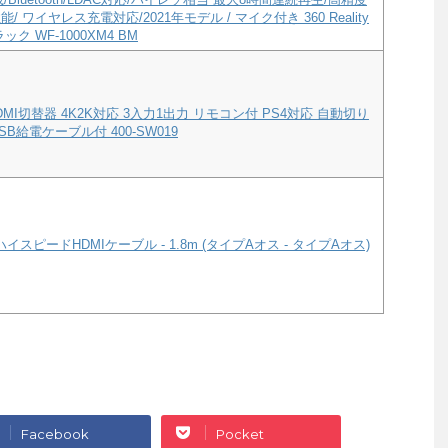
/ ワイヤレス充電対応/2021年モデル / マイク付き 360 Reality
ック WF-1000XM4 BM
MI切替器 4K2K対応 3入力1出力 リモコン付 PS4対応 自動切り
B給電ケーブル付 400-SW019
ハイスピードHDMIケーブル - 1.8m (タイプAオス - タイプAオス)
Facebook
Pocket