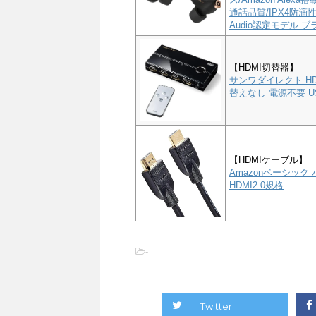
通話品質/IPX4防滴性能
Audio認定モデル ブラ
【HDMI切替器】
サンワダイレクト HD
替えなし 電源不要 US
【HDMIケーブル】
Amazonベーシック 
HDMI2.0規格
-
Twitter