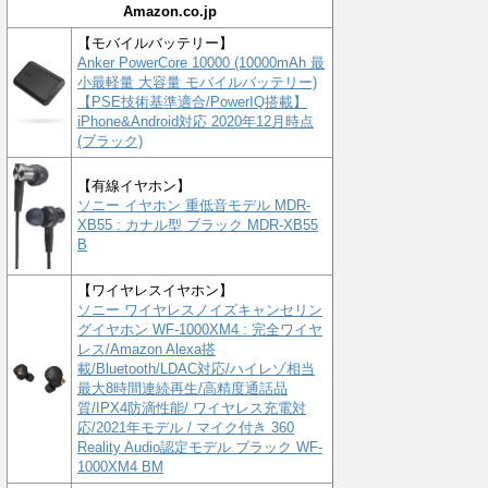
Amazon.co.jp
【モバイルバッテリー】
Anker PowerCore 10000 (10000mAh 最
小最軽量 大容量 モバイルバッテリー)
【PSE技術基準適合/PowerIQ搭載】
iPhone&Android対応 2020年12月時点
(ブラック)
【有線イヤホン】
ソニー イヤホン 重低音モデル MDR-
XB55 : カナル型 ブラック MDR-XB55
B
【ワイヤレスイヤホン】
ソニー ワイヤレスノイズキャンセリン
グイヤホン WF-1000XM4 : 完全ワイヤ
レス/Amazon Alexa搭
載/Bluetooth/LDAC対応/ハイレゾ相当
最大8時間連続再生/高精度通話品
質/IPX4防滴性能/ ワイヤレス充電対
応/2021年モデル / マイク付き 360
Reality Audio認定モデル ブラック WF-
1000XM4 BM