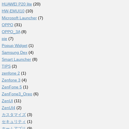
HUAWEI P20 lite
(20)
HW-EMUI10
(10)
Microsoft Launcher
(7)
OPPO
(31)
OPPO_3A
(8)
pie
(7)
Popup Widget
(1)
Samsung Dex
(4)
Smart Launcher
(8)
TIPS
(2)
zenfone 2
(1)
Zenfone 3
(4)
ZenFone 5
(1)
ZenFone3_Oreo
(6)
ZenUI
(11)
ZenUI4
(2)
カスタマイズ
(3)
セキュリティ
(1)
ホームアプリ
(9)