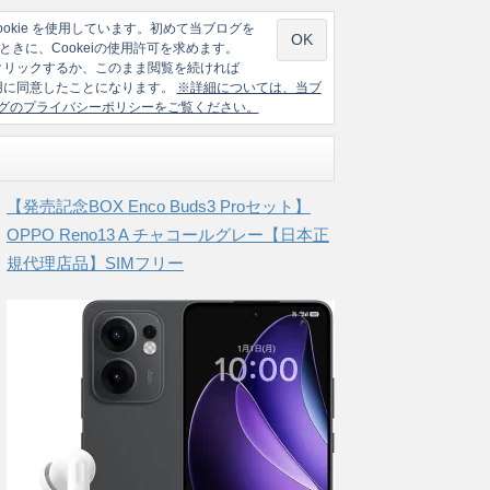
ookie を使用しています。初めて当ブログを
ときに、Cookeiの使用許可を求めます。
クリックするか、このまま閲覧を続ければ
の使用に同意したことになります。
※詳細については、当ブ
グのプライバシーポリシーをご覧ください。
【発売記念BOX Enco Buds3 Proセット】
OPPO Reno13 A チャコールグレー【日本正
規代理店品】SIMフリー