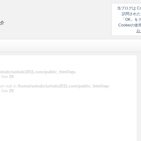
当ブログは C
訪問された
「OK」を
紹介
Cookei
ロ
olodc/solodc2011.com/public_html/wp-
 line
29
on null in
/home/solodc/solodc2011.com/public_html/wp-
 line
29