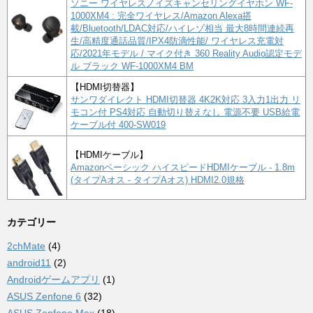
ソニー ワイヤレスノイズキャンセリングイヤホン WF-
1000XM4 : 完全ワイヤレス/Amazon Alexa搭
載/Bluetooth/LDAC対応/ハイレゾ相当 最大8時間連続再
生/高精度通話品質/IPX4防滴性能/ ワイヤレス充電対
応/2021年モデル / マイク付き 360 Reality Audio認定モデ
ル ブラック WF-1000XM4 BM
【HDMI切替器】
サンワダイレクト HDMI切替器 4K2K対応 3入力1出力 リ
モコン付 PS4対応 自動切り替えなし 電源不要 USB給電
ケーブル付 400-SW019
【HDMIケーブル】
Amazonベーシック ハイスピードHDMIケーブル - 1.8m
(タイプAオス - タイプAオス) HDMI2.0規格
カテゴリー
2chMate
(4)
android11
(2)
Androidゲームアプリ
(1)
ASUS Zenfone 6
(32)
ASUS Zenfone Max
(18)