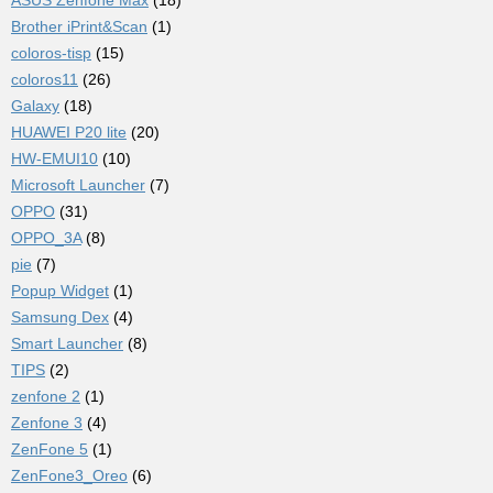
Brother iPrint&Scan
(1)
coloros-tisp
(15)
coloros11
(26)
Galaxy
(18)
HUAWEI P20 lite
(20)
HW-EMUI10
(10)
Microsoft Launcher
(7)
OPPO
(31)
OPPO_3A
(8)
pie
(7)
Popup Widget
(1)
Samsung Dex
(4)
Smart Launcher
(8)
TIPS
(2)
zenfone 2
(1)
Zenfone 3
(4)
ZenFone 5
(1)
ZenFone3_Oreo
(6)