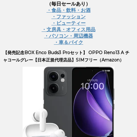
（毎日セールあり）
・食品・飲料・お酒
・ファッション
・ビューティー
・文房具・オフィス用品
・パソコン・周辺機器
・車＆バイク
【発売記念BOX Enco Buds3 Proセット】 OPPO Reno13 A チ
ャコールグレー【日本正規代理店品】SIMフリー（Amazon）