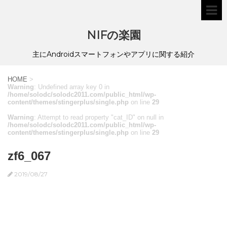
NIFの楽園
主にAndroidスマートフォンやアプリに関する紹介
HOME
>
Warning
: Undefined array key 0 in
/home/solodc/solodc2011.com/public_html/wp-
content/themes/stingerplus/single.php
on line
29
Warning
: Attempt to read property "cat_ID" on null in
/home/solodc/solodc2011.com/public_html/wp-
content/themes/stingerplus/single.php
on line
29
zf6_067
2019/08/27