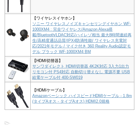
【ワイヤレスイヤホン】
ソニー ワイヤレスノイズキャンセリングイヤホン WF-
1000XM4 : 完全ワイヤレス/Amazon Alexa搭
載/Bluetooth/LDAC対応/ハイレゾ相当 最大8時間連続再
生/高精度通話品質/IPX4防滴性能/ ワイヤレス充電対
応/2021年モデル / マイク付き 360 Reality Audio認定モ
デル ブラック WF-1000XM4 BM
【HDMI切替器】
サンワダイレクト HDMI切替器 4K2K対応 3入力1出力
リモコン付 PS4対応 自動切り替えなし 電源不要 USB
給電ケーブル付 400-SW019
【HDMIケーブル】
Amazonベーシック ハイスピードHDMIケーブル - 1.8m
(タイプAオス - タイプAオス) HDMI2.0規格
-