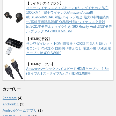
【ワイヤレスイヤホン】
ソニー ワイヤレスノイズキャンセリングイヤホン WF-
1000XM4 : 完全ワイヤレス/Amazon Alexa搭
載/Bluetooth/LDAC対応/ハイレゾ相当 最大8時間連続再
生/高精度通話品質/IPX4防滴性能/ ワイヤレス充電対
応/2021年モデル / マイク付き 360 Reality Audio認定モデ
ル ブラック WF-1000XM4 BM
【HDMI切替器】
サンワダイレクト HDMI切替器 4K2K対応 3入力1出力 リ
モコン付 PS4対応 自動切り替えなし 電源不要 USB給電
ケーブル付 400-SW019
【HDMIケーブル】
Amazonベーシック ハイスピードHDMIケーブル - 1.8m
(タイプAオス - タイプAオス) HDMI2.0規格
カテゴリー
2chMate
(4)
android11
(2)
Androidゲームアプリ
(1)