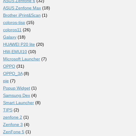
ASUS Zenfone 6
(32)
ASUS Zenfone Max
(18)
Brother iPrint&Scan
(1)
coloros-tisp
(15)
coloros11
(26)
Galaxy
(18)
HUAWEI P20 lite
(20)
HW-EMUI10
(10)
Microsoft Launcher
(7)
OPPO
(31)
OPPO_3A
(8)
pie
(7)
Popup Widget
(1)
Samsung Dex
(4)
Smart Launcher
(8)
TIPS
(2)
zenfone 2
(1)
Zenfone 3
(4)
ZenFone 5
(1)