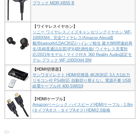
ブラック MDR-XB55 B
【ワイヤレスイヤホン】
ソニー ワイヤレスノイズキャンセリングイヤホン WF-
1000XM4 : 完全ワイヤレス/Amazon Alexa搭
載/Bluetooth/LDAC対応/ハイレゾ相当 最大8時間連続再
生/高精度通話品質/IPX4防滴性能/ ワイヤレス充電対
応/2021年モデル / マイク付き 360 Reality Audio認定モ
デル ブラック WF-1000XM4 BM
【HDMI切替器】
サンワダイレクト HDMI切替器 4K2K対応 3入力1出力
リモコン付 PS4対応 自動切り替えなし 電源不要 USB
給電ケーブル付 400-SW019
【HDMIケーブル】
Amazonベーシック ハイスピードHDMIケーブル - 1.8m
(タイプAオス - タイプAオス) HDMI2.0規格
-