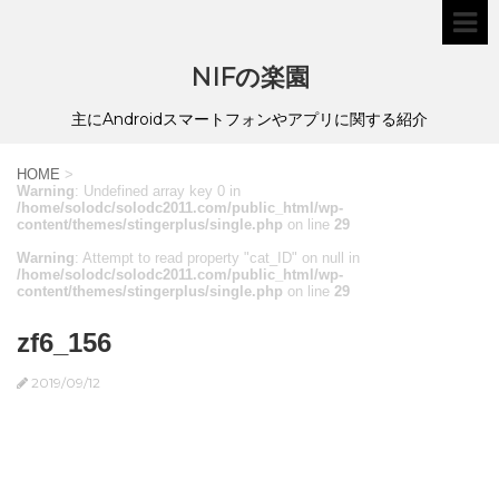
NIFの楽園
主にAndroidスマートフォンやアプリに関する紹介
HOME
>
Warning
: Undefined array key 0 in
/home/solodc/solodc2011.com/public_html/wp-
content/themes/stingerplus/single.php
on line
29
Warning
: Attempt to read property "cat_ID" on null in
/home/solodc/solodc2011.com/public_html/wp-
content/themes/stingerplus/single.php
on line
29
zf6_156
2019/09/12