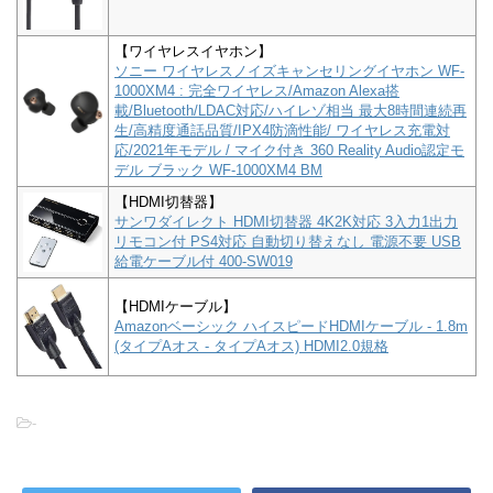
【ワイヤレスイヤホン】
ソニー ワイヤレスノイズキャンセリングイヤホン WF-
1000XM4 : 完全ワイヤレス/Amazon Alexa搭
載/Bluetooth/LDAC対応/ハイレゾ相当 最大8時間連続再
生/高精度通話品質/IPX4防滴性能/ ワイヤレス充電対
応/2021年モデル / マイク付き 360 Reality Audio認定モ
デル ブラック WF-1000XM4 BM
【HDMI切替器】
サンワダイレクト HDMI切替器 4K2K対応 3入力1出力
リモコン付 PS4対応 自動切り替えなし 電源不要 USB
給電ケーブル付 400-SW019
【HDMIケーブル】
Amazonベーシック ハイスピードHDMIケーブル - 1.8m
(タイプAオス - タイプAオス) HDMI2.0規格
-