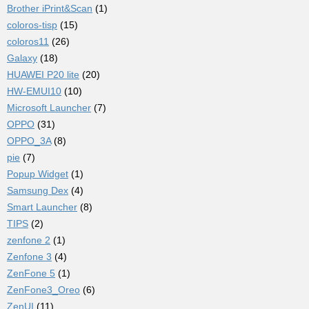
Brother iPrint&Scan
(1)
coloros-tisp
(15)
coloros11
(26)
Galaxy
(18)
HUAWEI P20 lite
(20)
HW-EMUI10
(10)
Microsoft Launcher
(7)
OPPO
(31)
OPPO_3A
(8)
pie
(7)
Popup Widget
(1)
Samsung Dex
(4)
Smart Launcher
(8)
TIPS
(2)
zenfone 2
(1)
Zenfone 3
(4)
ZenFone 5
(1)
ZenFone3_Oreo
(6)
ZenUI
(11)