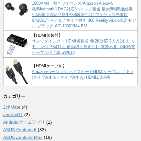
1000XM4 : 完全ワイヤレス/Amazon Alexa搭
載/Bluetooth/LDAC対応/ハイレゾ相当 最大8時間連続再
生/高精度通話品質/IPX4防滴性能/ ワイヤレス充電対
応/2021年モデル / マイク付き 360 Reality Audio認定モデ
ル ブラック WF-1000XM4 BM
【HDMI切替器】
サンワダイレクト HDMI切替器 4K2K対応 3入力1出力 リ
モコン付 PS4対応 自動切り替えなし 電源不要 USB給電
ケーブル付 400-SW019
【HDMIケーブル】
Amazonベーシック ハイスピードHDMIケーブル - 1.8m
(タイプAオス - タイプAオス) HDMI2.0規格
カテゴリー
2chMate
(4)
android11
(2)
Androidゲームアプリ
(1)
ASUS Zenfone 6
(32)
ASUS Zenfone Max
(18)