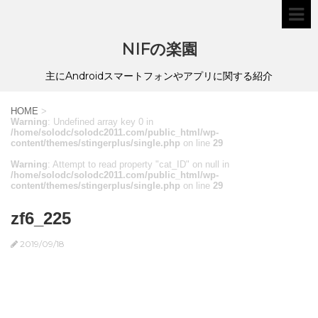
NIFの楽園
主にAndroidスマートフォンやアプリに関する紹介
HOME
>
Warning
: Undefined array key 0 in
/home/solodc/solodc2011.com/public_html/wp-
content/themes/stingerplus/single.php
on line
29
Warning
: Attempt to read property "cat_ID" on null in
/home/solodc/solodc2011.com/public_html/wp-
content/themes/stingerplus/single.php
on line
29
zf6_225
2019/09/18