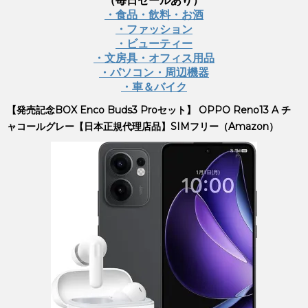
（毎日セールあり）
・食品・飲料・お酒
・ファッション
・ビューティー
・文房具・オフィス用品
・パソコン・周辺機器
・車＆バイク
【発売記念BOX Enco Buds3 Proセット】 OPPO Reno13 A チ
ャコールグレー【日本正規代理店品】SIMフリー（Amazon）