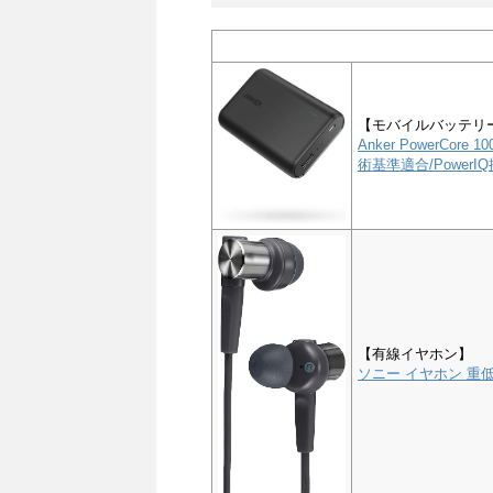
【モバイルバッテリ
Anker PowerCor
術基準適合/PowerIQ搭
【有線イヤホン】
ソニー イヤホン 重低音