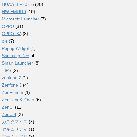
HUAWEI P20 lite
(20)
HW-EMUI10
(10)
Microsoft Launcher
(7)
OPPO
(31)
OPPO_3A
(8)
pie
(7)
Popup Widget
(1)
Samsung Dex
(4)
Smart Launcher
(8)
TIPS
(2)
zenfone 2
(1)
Zenfone 3
(4)
ZenFone 5
(1)
ZenFone3_Oreo
(6)
ZenUI
(11)
ZenUI4
(2)
カスタマイズ
(3)
セキュリティ
(1)
ホームアプリ
(9)