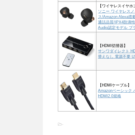
【ワイヤレスイヤホ
ソニー ワイヤレスノイ
ス/Amazon Alex
通話品質/IPX4防滴性能
Audio認定モデル ブラ
【HDMI切替器】
サンワダイレクト HD
替えなし 電源不要 US
【HDMIケーブル】
Amazonベーシック 
HDMI2.0規格
-