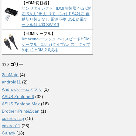
【HDMI切替器】
サンワダイレクト HDMI切替器 4K2K対
応 3入力1出力 リモコン付 PS4対応 自
動切り替えなし 電源不要 USB給電ケ
ーブル付 400-SW019
【HDMIケーブル】
Amazonベーシック ハイスピードHDMI
ケーブル - 1.8m (タイプAオス - タイプ
Aオス) HDMI2.0規格
カテゴリー
2chMate
(4)
android11
(2)
Androidゲームアプリ
(1)
ASUS Zenfone 6
(32)
ASUS Zenfone Max
(18)
Brother iPrint&Scan
(1)
coloros-tisp
(15)
coloros11
(26)
Galaxy
(18)