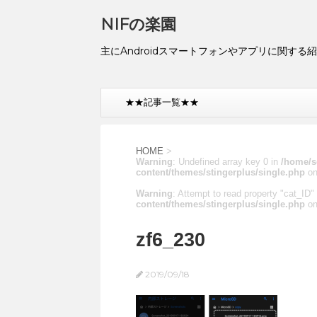
NIFの楽園
主にAndroidスマートフォンやアプリに関する
★★記事一覧★★
HOME
>
Warning
: Undefined array key 0 in
/home/s
content/themes/stingerplus/single.php
on
Warning
: Attempt to read property "cat_ID" 
content/themes/stingerplus/single.php
on
zf6_230
2019/09/18