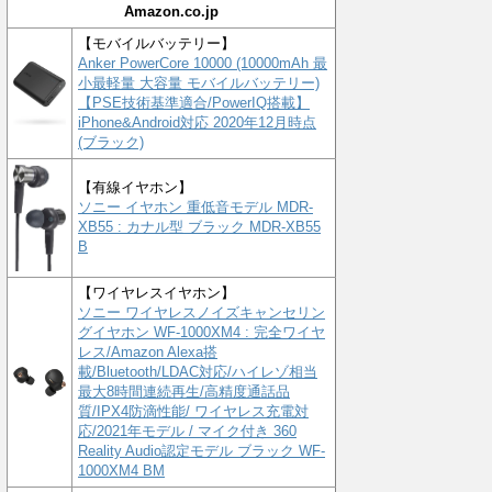
Amazon.co.jp
【モバイルバッテリー】
Anker PowerCore 10000 (10000mAh 最
小最軽量 大容量 モバイルバッテリー)
【PSE技術基準適合/PowerIQ搭載】
iPhone&Android対応 2020年12月時点
(ブラック)
【有線イヤホン】
ソニー イヤホン 重低音モデル MDR-
XB55 : カナル型 ブラック MDR-XB55
B
【ワイヤレスイヤホン】
ソニー ワイヤレスノイズキャンセリン
グイヤホン WF-1000XM4 : 完全ワイヤ
レス/Amazon Alexa搭
載/Bluetooth/LDAC対応/ハイレゾ相当
最大8時間連続再生/高精度通話品
質/IPX4防滴性能/ ワイヤレス充電対
応/2021年モデル / マイク付き 360
Reality Audio認定モデル ブラック WF-
1000XM4 BM