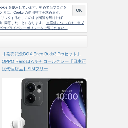
ookie を使用しています。初めて当ブログを
ときに、Cookeiの使用許可を求めます。
クリックするか、このまま閲覧を続ければ
の使用に同意したことになります。
※詳細については、当ブ
グのプライバシーポリシーをご覧ください。
【発売記念BOX Enco Buds3 Proセット】
OPPO Reno13 A チャコールグレー【日本正
規代理店品】SIMフリー