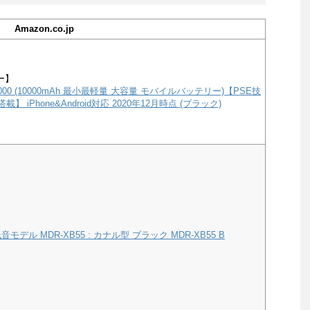
Amazon.co.jp
ー】
e 10000 (10000mAh 最小最軽量 大容量 モバイルバッテリー)【PSE技
載】 iPhone&Android対応 2020年12月時点 (ブラック)
モデル MDR-XB55 : カナル型 ブラック MDR-XB55 B