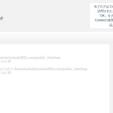
当ブログは C
訪問された
「OK」を
紹介
Cookei
ロ
olodc/solodc2011.com/public_html/wp-
 line
29
on null in
/home/solodc/solodc2011.com/public_html/wp-
 line
29