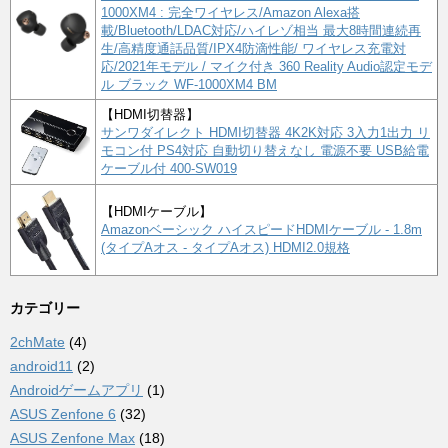
1000XM4 : 完全ワイヤレス/Amazon Alexa搭
載/Bluetooth/LDAC対応/ハイレゾ相当 最大8時間連続再
生/高精度通話品質/IPX4防滴性能/ ワイヤレス充電対
応/2021年モデル / マイク付き 360 Reality Audio認定モデ
ル ブラック WF-1000XM4 BM
【HDMI切替器】
サンワダイレクト HDMI切替器 4K2K対応 3入力1出力 リ
モコン付 PS4対応 自動切り替えなし 電源不要 USB給電
ケーブル付 400-SW019
【HDMIケーブル】
Amazonベーシック ハイスピードHDMIケーブル - 1.8m
(タイプAオス - タイプAオス) HDMI2.0規格
カテゴリー
2chMate
(4)
android11
(2)
Androidゲームアプリ
(1)
ASUS Zenfone 6
(32)
ASUS Zenfone Max
(18)