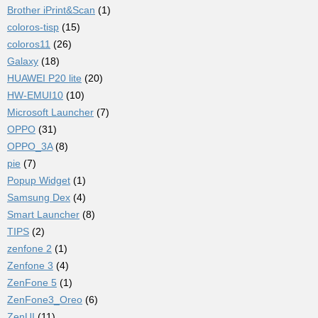
Brother iPrint&Scan
(1)
coloros-tisp
(15)
coloros11
(26)
Galaxy
(18)
HUAWEI P20 lite
(20)
HW-EMUI10
(10)
Microsoft Launcher
(7)
OPPO
(31)
OPPO_3A
(8)
pie
(7)
Popup Widget
(1)
Samsung Dex
(4)
Smart Launcher
(8)
TIPS
(2)
zenfone 2
(1)
Zenfone 3
(4)
ZenFone 5
(1)
ZenFone3_Oreo
(6)
ZenUI
(11)