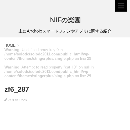
NIFの楽園
主にAndroidスマートフォンやアプリに関する紹介
HOME
>
Warning
: Undefined array key 0 in
/home/solodc/solodc2011.com/public_html/wp-
content/themes/stingerplus/single.php
on line
29
Warning
: Attempt to read property "cat_ID" on null in
/home/solodc/solodc2011.com/public_html/wp-
content/themes/stingerplus/single.php
on line
29
zf6_287
2019/09/24