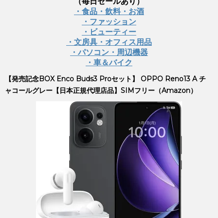
（毎日セールあり）
・食品・飲料・お酒
・ファッション
・ビューティー
・文房具・オフィス用品
・パソコン・周辺機器
・車＆バイク
【発売記念BOX Enco Buds3 Proセット】 OPPO Reno13 A チ
ャコールグレー【日本正規代理店品】SIMフリー（Amazon）