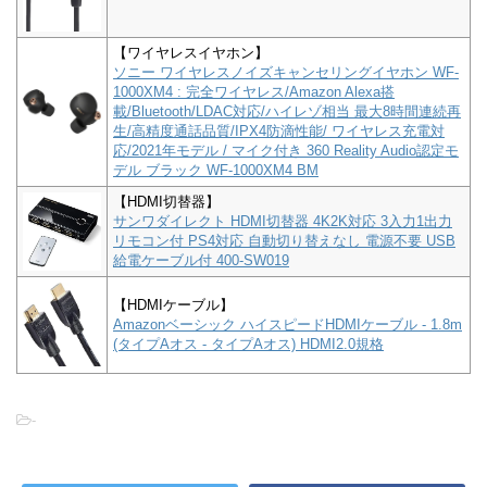
【ワイヤレスイヤホン】
ソニー ワイヤレスノイズキャンセリングイヤホン WF-
1000XM4 : 完全ワイヤレス/Amazon Alexa搭
載/Bluetooth/LDAC対応/ハイレゾ相当 最大8時間連続再
生/高精度通話品質/IPX4防滴性能/ ワイヤレス充電対
応/2021年モデル / マイク付き 360 Reality Audio認定モ
デル ブラック WF-1000XM4 BM
【HDMI切替器】
サンワダイレクト HDMI切替器 4K2K対応 3入力1出力
リモコン付 PS4対応 自動切り替えなし 電源不要 USB
給電ケーブル付 400-SW019
【HDMIケーブル】
Amazonベーシック ハイスピードHDMIケーブル - 1.8m
(タイプAオス - タイプAオス) HDMI2.0規格
-