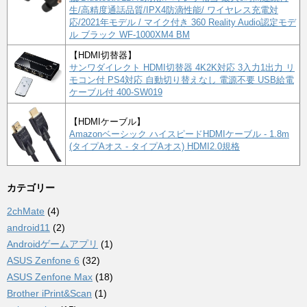
生/高精度通話品質/IPX4防滴性能/ ワイヤレス充電対
応/2021年モデル / マイク付き 360 Reality Audio認定モデ
ル ブラック WF-1000XM4 BM
【HDMI切替器】
サンワダイレクト HDMI切替器 4K2K対応 3入力1出力 リ
モコン付 PS4対応 自動切り替えなし 電源不要 USB給電
ケーブル付 400-SW019
【HDMIケーブル】
Amazonベーシック ハイスピードHDMIケーブル - 1.8m
(タイプAオス - タイプAオス) HDMI2.0規格
カテゴリー
2chMate
(4)
android11
(2)
Androidゲームアプリ
(1)
ASUS Zenfone 6
(32)
ASUS Zenfone Max
(18)
Brother iPrint&Scan
(1)