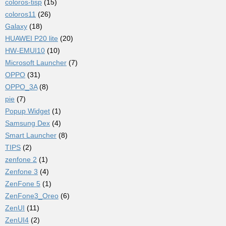
coloros-tisp
(15)
coloros11
(26)
Galaxy
(18)
HUAWEI P20 lite
(20)
HW-EMUI10
(10)
Microsoft Launcher
(7)
OPPO
(31)
OPPO_3A
(8)
pie
(7)
Popup Widget
(1)
Samsung Dex
(4)
Smart Launcher
(8)
TIPS
(2)
zenfone 2
(1)
Zenfone 3
(4)
ZenFone 5
(1)
ZenFone3_Oreo
(6)
ZenUI
(11)
ZenUI4
(2)