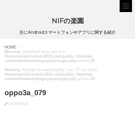
NIFの楽園
主にAndroidスマートフォンやアプリに関する紹介
HOME
>
Warning
: Undefined array key 0 in
/home/solodc/solodc2011.com/public_html/wp-
content/themes/stingerplus/single.php
on line
29
Warning
: Attempt to read property "cat_ID" on null in
/home/solodc/solodc2011.com/public_html/wp-
content/themes/stingerplus/single.php
on line
29
oppo3a_079
2021/05/03