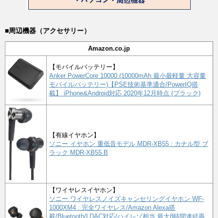
■周辺機器（アクセサリー）
Amazon.co.jp
【モバイルバッテリー】
Anker PowerCore 10000 (10000mAh 最小最軽量 大容量
モバイルバッテリー)【PSE技術基準適合/PowerIQ搭
載】 iPhone&Android対応 2020年12月時点 (ブラック)
【有線イヤホン】
ソニー イヤホン 重低音モデル MDR-XB55 : カナル型 ブ
ラック MDR-XB55 B
【ワイヤレスイヤホン】
ソニー ワイヤレスノイズキャンセリングイヤホン WF-
1000XM4 : 完全ワイヤレス/Amazon Alexa搭
載/Bluetooth/LDAC対応/ハイレゾ相当 最大8時間連続再