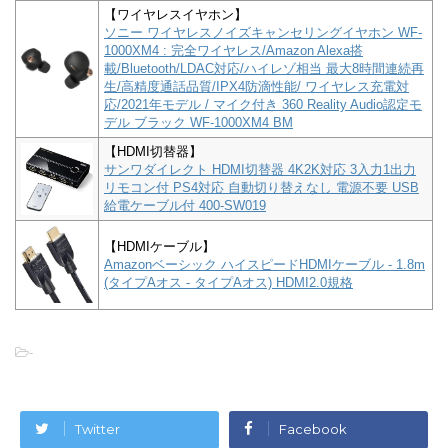
【ワイヤレスイヤホン】
ソニー ワイヤレスノイズキャンセリングイヤホン WF-
1000XM4 : 完全ワイヤレス/Amazon Alexa搭
載/Bluetooth/LDAC対応/ハイレゾ相当 最大8時間連続再
生/高精度通話品質/IPX4防滴性能/ ワイヤレス充電対
応/2021年モデル / マイク付き 360 Reality Audio認定モ
デル ブラック WF-1000XM4 BM
【HDMI切替器】
サンワダイレクト HDMI切替器 4K2K対応 3入力1出力
リモコン付 PS4対応 自動切り替えなし 電源不要 USB
給電ケーブル付 400-SW019
【HDMIケーブル】
Amazonベーシック ハイスピードHDMIケーブル - 1.8m
(タイプAオス - タイプAオス) HDMI2.0規格
-
Twitter
Facebook