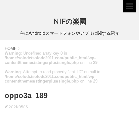
NIFの楽園
主にAndroidスマートフォンやアプリに関する紹介
HOME
>
Warning
: Undefined array key 0 in
/home/solodc/solodc2011.com/public_html/wp-
content/themes/stingerplus/single.php
on line
29
Warning
: Attempt to read property "cat_ID" on null in
/home/solodc/solodc2011.com/public_html/wp-
content/themes/stingerplus/single.php
on line
29
oppo3a_189
2021/05/16