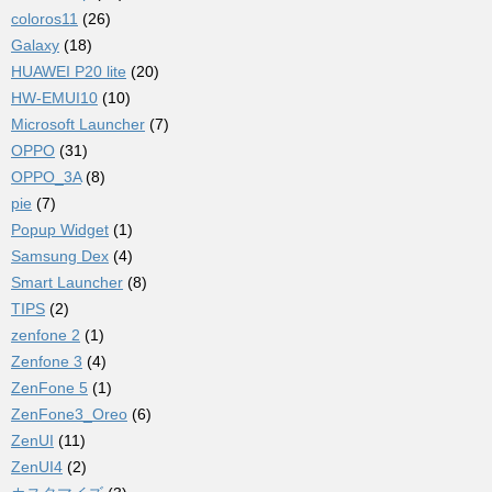
coloros11
(26)
Galaxy
(18)
HUAWEI P20 lite
(20)
HW-EMUI10
(10)
Microsoft Launcher
(7)
OPPO
(31)
OPPO_3A
(8)
pie
(7)
Popup Widget
(1)
Samsung Dex
(4)
Smart Launcher
(8)
TIPS
(2)
zenfone 2
(1)
Zenfone 3
(4)
ZenFone 5
(1)
ZenFone3_Oreo
(6)
ZenUI
(11)
ZenUI4
(2)