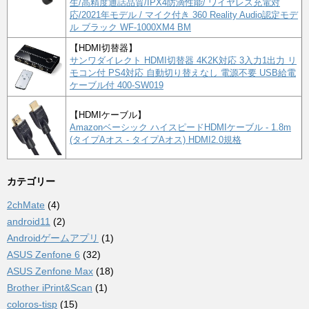
生/高精度通話品質/IPX4防滴性能/ ワイヤレス充電対
応/2021年モデル / マイク付き 360 Reality Audio認定モデ
ル ブラック WF-1000XM4 BM
【HDMI切替器】
サンワダイレクト HDMI切替器 4K2K対応 3入力1出力 リ
モコン付 PS4対応 自動切り替えなし 電源不要 USB給電
ケーブル付 400-SW019
【HDMIケーブル】
Amazonベーシック ハイスピードHDMIケーブル - 1.8m
(タイプAオス - タイプAオス) HDMI2.0規格
カテゴリー
2chMate
(4)
android11
(2)
Androidゲームアプリ
(1)
ASUS Zenfone 6
(32)
ASUS Zenfone Max
(18)
Brother iPrint&Scan
(1)
coloros-tisp
(15)