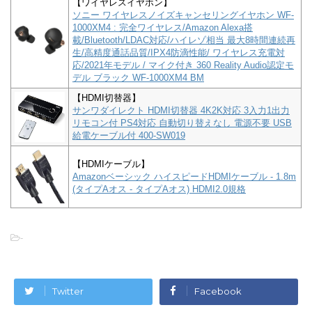
【ワイヤレスイヤホン】
ソニー ワイヤレスノイズキャンセリングイヤホン WF-
1000XM4 : 完全ワイヤレス/Amazon Alexa搭
載/Bluetooth/LDAC対応/ハイレゾ相当 最大8時間連続再
生/高精度通話品質/IPX4防滴性能/ ワイヤレス充電対
応/2021年モデル / マイク付き 360 Reality Audio認定モ
デル ブラック WF-1000XM4 BM
【HDMI切替器】
サンワダイレクト HDMI切替器 4K2K対応 3入力1出力
リモコン付 PS4対応 自動切り替えなし 電源不要 USB
給電ケーブル付 400-SW019
【HDMIケーブル】
Amazonベーシック ハイスピードHDMIケーブル - 1.8m
(タイプAオス - タイプAオス) HDMI2.0規格
-
Twitter
Facebook