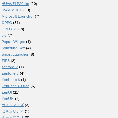
HUAWEI P20 lite
(20)
HW-EMUI10
(10)
Microsoft Launcher
(7)
OPPO
(31)
OPPO_3A
(8)
pie
(7)
Popup Widget
(1)
Samsung Dex
(4)
Smart Launcher
(8)
TIPS
(2)
zenfone 2
(1)
Zenfone 3
(4)
ZenFone 5
(1)
ZenFone3_Oreo
(6)
ZenUI
(11)
ZenUI4
(2)
カスタマイズ
(3)
セキュリティ
(1)
ホームアプリ
(9)