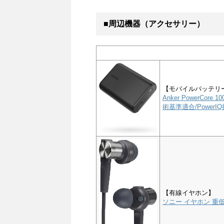
■周辺機器（アクセサリー）
【モバイルバッテリ
Anker PowerCor
術基準適合/PowerIQ搭
【有線イヤホン】
ソニー イヤホン 重低音