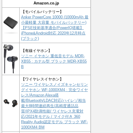
Amazon.co.jp
【モバイルバッテリー】
Anker PowerCore 10000 (10000mAh 最
小最軽量 大容量 モバイルバッテリー)
【PSE技術基準適合/PowerIQ搭載】
iPhone&Android対応 2020年12月時点
(ブラック)
【有線イヤホン】
ソニー イヤホン 重低音モデル MDR-
XB55 : カナル型 ブラック MDR-XB55
B
【ワイヤレスイヤホン】
ソニー ワイヤレスノイズキャンセリン
グイヤホン WF-1000XM4 : 完全ワイヤ
レス/Amazon Alexa搭
載/Bluetooth/LDAC対応/ハイレゾ相当
最大8時間連続再生/高精度通話品
質/IPX4防滴性能/ ワイヤレス充電対
応/2021年モデル / マイク付き 360
Reality Audio認定モデル ブラック WF-
1000XM4 BM