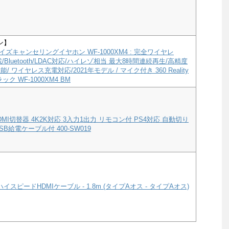
ン】
ズキャンセリングイヤホン WF-1000XM4 : 完全ワイヤレ
a搭載/Bluetooth/LDAC対応/ハイレゾ相当 最大8時間連続再生/高精度
/ ワイヤレス充電対応/2021年モデル / マイク付き 360 Reality
ック WF-1000XM4 BM
MI切替器 4K2K対応 3入力1出力 リモコン付 PS4対応 自動切り
B給電ケーブル付 400-SW019
ハイスピードHDMIケーブル - 1.8m (タイプAオス - タイプAオス)