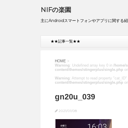
NIFの楽園
主にAndroidスマートフォンやアプリに関する
★★記事一覧★★
HOME
>
Warning
: Undefined array key 0 in
/home/s
content/themes/stingerplus/single.php
on
Warning
: Attempt to read property "cat_ID" 
content/themes/stingerplus/single.php
on
gn20u_039
2021/01/08