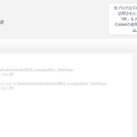
当ブログは C
訪問された
「OK」を
紹介
Cookei
ロ
olodc/solodc2011.com/public_html/wp-
 line
29
on null in
/home/solodc/solodc2011.com/public_html/wp-
 line
29