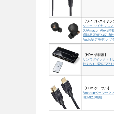
【ワイヤレスイヤホ
ソニー ワイヤレスノイ
ス/Amazon Alex
通話品質/IPX4防滴性能
Audio認定モデル ブラ
【HDMI切替器】
サンワダイレクト HD
替えなし 電源不要 US
【HDMIケーブル】
Amazonベーシック 
HDMI2.0規格