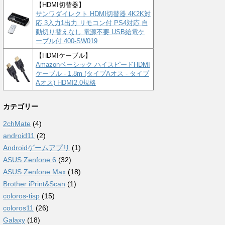
【HDMI切替器】
サンワダイレクト HDMI切替器 4K2K対
応 3入力1出力 リモコン付 PS4対応 自
動切り替えなし 電源不要 USB給電ケ
ーブル付 400-SW019
【HDMIケーブル】
Amazonベーシック ハイスピードHDMI
ケーブル - 1.8m (タイプAオス - タイプ
Aオス) HDMI2.0規格
カテゴリー
2chMate
(4)
android11
(2)
Androidゲームアプリ
(1)
ASUS Zenfone 6
(32)
ASUS Zenfone Max
(18)
Brother iPrint&Scan
(1)
coloros-tisp
(15)
coloros11
(26)
Galaxy
(18)