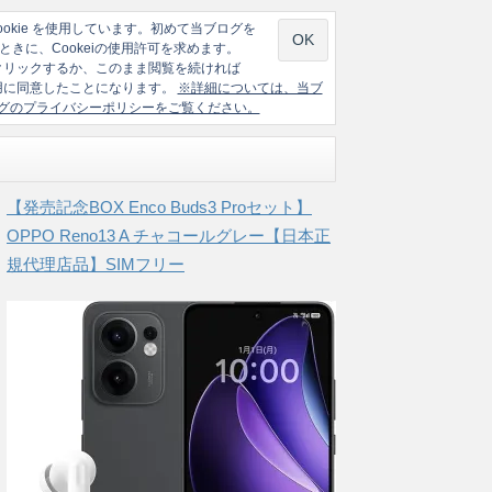
ookie を使用しています。初めて当ブログを
ときに、Cookeiの使用許可を求めます。
クリックするか、このまま閲覧を続ければ
の使用に同意したことになります。
※詳細については、当ブ
グのプライバシーポリシーをご覧ください。
【発売記念BOX Enco Buds3 Proセット】
OPPO Reno13 A チャコールグレー【日本正
規代理店品】SIMフリー