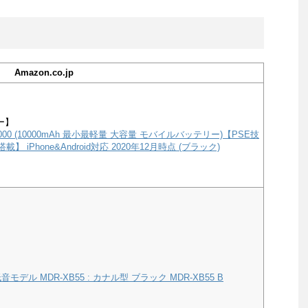
Amazon.co.jp
ー】
e 10000 (10000mAh 最小最軽量 大容量 モバイルバッテリー)【PSE技
載】 iPhone&Android対応 2020年12月時点 (ブラック)
モデル MDR-XB55 : カナル型 ブラック MDR-XB55 B