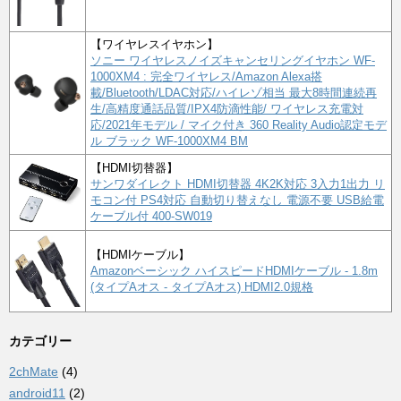
【ワイヤレスイヤホン】
ソニー ワイヤレスノイズキャンセリングイヤホン WF-
1000XM4 : 完全ワイヤレス/Amazon Alexa搭
載/Bluetooth/LDAC対応/ハイレゾ相当 最大8時間連続再
生/高精度通話品質/IPX4防滴性能/ ワイヤレス充電対
応/2021年モデル / マイク付き 360 Reality Audio認定モデ
ル ブラック WF-1000XM4 BM
【HDMI切替器】
サンワダイレクト HDMI切替器 4K2K対応 3入力1出力 リ
モコン付 PS4対応 自動切り替えなし 電源不要 USB給電
ケーブル付 400-SW019
【HDMIケーブル】
Amazonベーシック ハイスピードHDMIケーブル - 1.8m
(タイプAオス - タイプAオス) HDMI2.0規格
カテゴリー
2chMate
(4)
android11
(2)