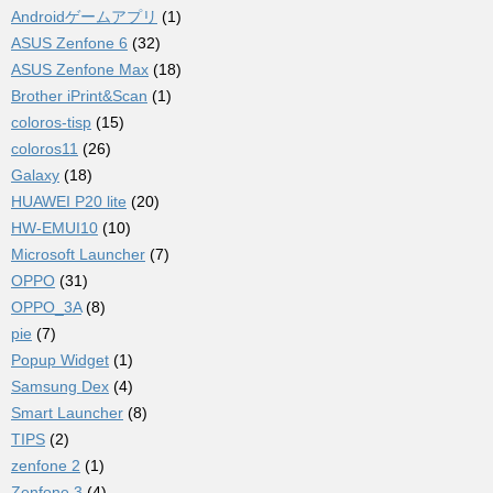
Androidゲームアプリ
(1)
ASUS Zenfone 6
(32)
ASUS Zenfone Max
(18)
Brother iPrint&Scan
(1)
coloros-tisp
(15)
coloros11
(26)
Galaxy
(18)
HUAWEI P20 lite
(20)
HW-EMUI10
(10)
Microsoft Launcher
(7)
OPPO
(31)
OPPO_3A
(8)
pie
(7)
Popup Widget
(1)
Samsung Dex
(4)
Smart Launcher
(8)
TIPS
(2)
zenfone 2
(1)
Zenfone 3
(4)