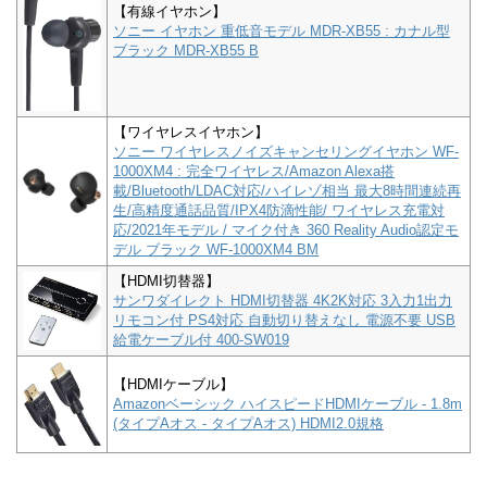
【有線イヤホン】
ソニー イヤホン 重低音モデル MDR-XB55 : カナル型
ブラック MDR-XB55 B
【ワイヤレスイヤホン】
ソニー ワイヤレスノイズキャンセリングイヤホン WF-
1000XM4 : 完全ワイヤレス/Amazon Alexa搭
載/Bluetooth/LDAC対応/ハイレゾ相当 最大8時間連続再
生/高精度通話品質/IPX4防滴性能/ ワイヤレス充電対
応/2021年モデル / マイク付き 360 Reality Audio認定モ
デル ブラック WF-1000XM4 BM
【HDMI切替器】
サンワダイレクト HDMI切替器 4K2K対応 3入力1出力
リモコン付 PS4対応 自動切り替えなし 電源不要 USB
給電ケーブル付 400-SW019
【HDMIケーブル】
Amazonベーシック ハイスピードHDMIケーブル - 1.8m
(タイプAオス - タイプAオス) HDMI2.0規格