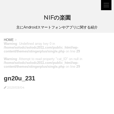
NIFの楽園
主にAndroidスマートフォンやアプリに関する紹介
HOME
>
Warning
: Undefined array key 0 in
/home/solodc/solodc2011.com/public_html/wp-
content/themes/stingerplus/single.php
on line
29
Warning
: Attempt to read property "cat_ID" on null in
/home/solodc/solodc2011.com/public_html/wp-
content/themes/stingerplus/single.php
on line
29
gn20u_231
2021/03/04