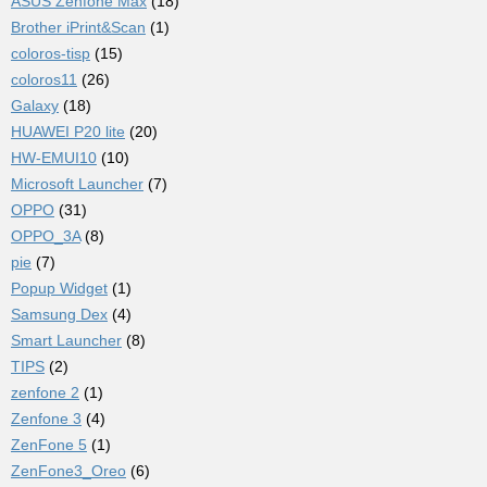
ASUS Zenfone Max
(18)
Brother iPrint&Scan
(1)
coloros-tisp
(15)
coloros11
(26)
Galaxy
(18)
HUAWEI P20 lite
(20)
HW-EMUI10
(10)
Microsoft Launcher
(7)
OPPO
(31)
OPPO_3A
(8)
pie
(7)
Popup Widget
(1)
Samsung Dex
(4)
Smart Launcher
(8)
TIPS
(2)
zenfone 2
(1)
Zenfone 3
(4)
ZenFone 5
(1)
ZenFone3_Oreo
(6)