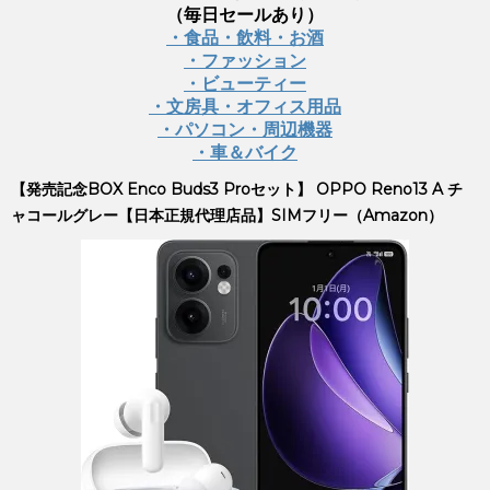
（毎日セールあり）
・食品・飲料・お酒
・ファッション
・ビューティー
・文房具・オフィス用品
・パソコン・周辺機器
・車＆バイク
【発売記念BOX Enco Buds3 Proセット】 OPPO Reno13 A チ
ャコールグレー【日本正規代理店品】SIMフリー（Amazon）