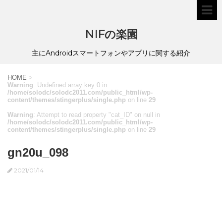
NIFの楽園
主にAndroidスマートフォンやアプリに関する紹介
HOME
>
Warning
: Undefined array key 0 in
/home/solodc/solodc2011.com/public_html/wp-
content/themes/stingerplus/single.php
on line
29
Warning
: Attempt to read property "cat_ID" on null in
/home/solodc/solodc2011.com/public_html/wp-
content/themes/stingerplus/single.php
on line
29
gn20u_098
2021/01/14