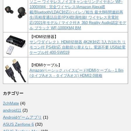
ソニー ワイヤレスノイズキャンセリングイヤホン WF-
1000XM4 : 完全ワイヤレス/Amazon Alexa搭
載/Bluetooth/LDAC対応/ハイレゾ相当 最大8時間連続再
生/高精度通話品質/IPX4防滴性能/ ワイヤレス充電対
応/2021年モデル / マイク付き 360 Reality Audio認定モデ
ル ブラック WF-1000XM4 BM
【HDMI切替器】
サンワダイレクト HDMI切替器 4K2K対応 3入力1出力 リ
モコン付 PS4対応 自動切り替えなし 電源不要 USB給電
ケーブル付 400-SW019
【HDMIケーブル】
Amazonベーシック ハイスピードHDMIケーブル - 1.8m
(タイプAオス - タイプAオス) HDMI2.0規格
カテゴリー
2chMate
(4)
android11
(2)
Androidゲームアプリ
(1)
ASUS Zenfone 6
(32)