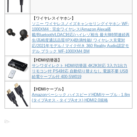
【ワイヤレスイヤホン】
ソニー ワイヤレスノイズキャンセリングイヤホン WF-
1000XM4 : 完全ワイヤレス/Amazon Alexa搭
載/Bluetooth/LDAC対応/ハイレゾ相当 最大8時間連続再
生/高精度通話品質/IPX4防滴性能/ ワイヤレス充電対
応/2021年モデル / マイク付き 360 Reality Audio認定モ
デル ブラック WF-1000XM4 BM
【HDMI切替器】
サンワダイレクト HDMI切替器 4K2K対応 3入力1出力
リモコン付 PS4対応 自動切り替えなし 電源不要 USB
給電ケーブル付 400-SW019
【HDMIケーブル】
Amazonベーシック ハイスピードHDMIケーブル - 1.8m
(タイプAオス - タイプAオス) HDMI2.0規格
-