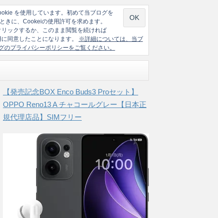
ookie を使用しています。初めて当ブログを
ときに、Cookeiの使用許可を求めます。
クリックするか、このまま閲覧を続ければ
の使用に同意したことになります。
※詳細については、当ブ
グのプライバシーポリシーをご覧ください。
【発売記念BOX Enco Buds3 Proセット】
OPPO Reno13 A チャコールグレー【日本正
規代理店品】SIMフリー