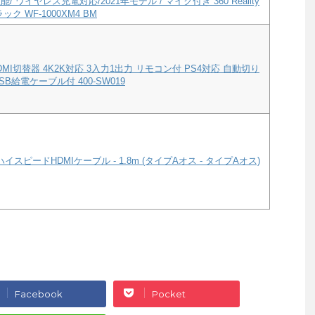
/ ワイヤレス充電対応/2021年モデル / マイク付き 360 Reality
ック WF-1000XM4 BM
MI切替器 4K2K対応 3入力1出力 リモコン付 PS4対応 自動切り
B給電ケーブル付 400-SW019
ハイスピードHDMIケーブル - 1.8m (タイプAオス - タイプAオス)
Facebook
Pocket