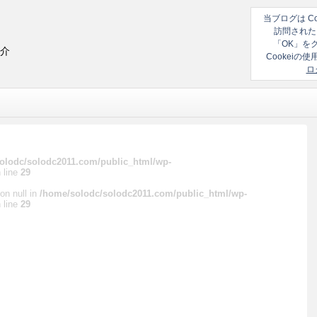
当ブログは C
訪問された
「OK」を
紹介
Cookei
ロ
olodc/solodc2011.com/public_html/wp-
 line
29
on null in
/home/solodc/solodc2011.com/public_html/wp-
 line
29