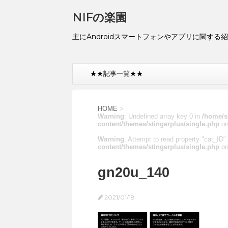
NIFの楽園
主にAndroidスマートフォンやアプリに関する
★★記事一覧★★
HOME
>
Warning
: Undefined array key 0 in
/home/s
content/themes/stingerplus/single.php
on
Warning
: Attempt to read property "cat_ID" 
content/themes/stingerplus/single.php
on
gn20u_140
2021/01/18