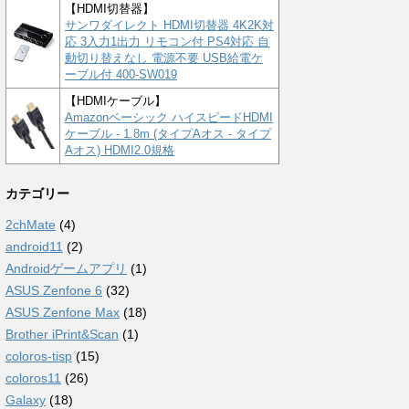
【HDMI切替器】
サンワダイレクト HDMI切替器 4K2K対
応 3入力1出力 リモコン付 PS4対応 自
動切り替えなし 電源不要 USB給電ケ
ーブル付 400-SW019
【HDMIケーブル】
Amazonベーシック ハイスピードHDMI
ケーブル - 1.8m (タイプAオス - タイプ
Aオス) HDMI2.0規格
カテゴリー
2chMate
(4)
android11
(2)
Androidゲームアプリ
(1)
ASUS Zenfone 6
(32)
ASUS Zenfone Max
(18)
Brother iPrint&Scan
(1)
coloros-tisp
(15)
coloros11
(26)
Galaxy
(18)