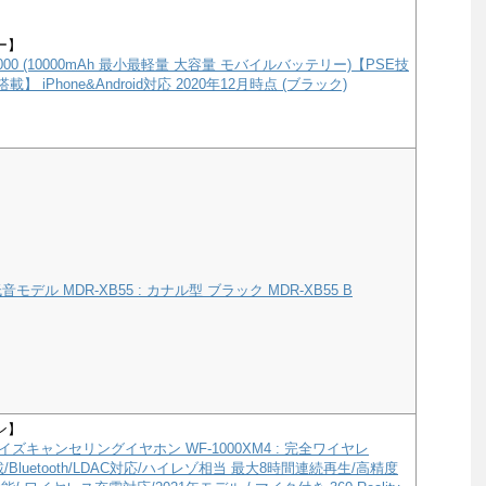
ー】
e 10000 (10000mAh 最小最軽量 大容量 モバイルバッテリー)【PSE技
載】 iPhone&Android対応 2020年12月時点 (ブラック)
モデル MDR-XB55 : カナル型 ブラック MDR-XB55 B
ン】
ズキャンセリングイヤホン WF-1000XM4 : 完全ワイヤレ
a搭載/Bluetooth/LDAC対応/ハイレゾ相当 最大8時間連続再生/高精度