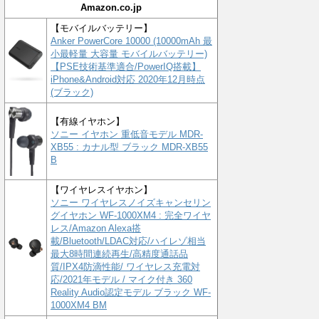
Amazon.co.jp
【モバイルバッテリー】
Anker PowerCore 10000 (10000mAh 最
小最軽量 大容量 モバイルバッテリー)
【PSE技術基準適合/PowerIQ搭載】
iPhone&Android対応 2020年12月時点
(ブラック)
【有線イヤホン】
ソニー イヤホン 重低音モデル MDR-
XB55 : カナル型 ブラック MDR-XB55
B
【ワイヤレスイヤホン】
ソニー ワイヤレスノイズキャンセリン
グイヤホン WF-1000XM4 : 完全ワイヤ
レス/Amazon Alexa搭
載/Bluetooth/LDAC対応/ハイレゾ相当
最大8時間連続再生/高精度通話品
質/IPX4防滴性能/ ワイヤレス充電対
応/2021年モデル / マイク付き 360
Reality Audio認定モデル ブラック WF-
1000XM4 BM