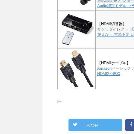
通話品質/IPX4防滴性能
Audio認定モデル ブラ
【HDMI切替器】
サンワダイレクト HD
替えなし 電源不要 US
【HDMIケーブル】
Amazonベーシック 
HDMI2.0規格
-
Twitter