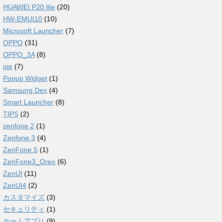
HUAWEI P20 lite
(20)
HW-EMUI10
(10)
Microsoft Launcher
(7)
OPPO
(31)
OPPO_3A
(8)
pie
(7)
Popup Widget
(1)
Samsung Dex
(4)
Smart Launcher
(8)
TIPS
(2)
zenfone 2
(1)
Zenfone 3
(4)
ZenFone 5
(1)
ZenFone3_Oreo
(6)
ZenUI
(11)
ZenUI4
(2)
カスタマイズ
(3)
セキュリティ
(1)
ホームアプリ
(9)