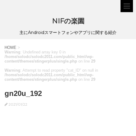
NIFの楽園
主にAndroidスマートフォンやアプリに関する紹介
HOME
>
Warning
: Undefined array key 0 in
/home/solodc/solodc2011.com/public_html/wp-
content/themes/stingerplus/single.php
on line
29
Warning
: Attempt to read property "cat_ID" on null in
/home/solodc/solodc2011.com/public_html/wp-
content/themes/stingerplus/single.php
on line
29
gn20u_192
2021/01/22