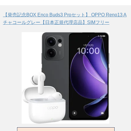
【発売記念BOX Enco Buds3 Proセット】 OPPO Reno13 A
チャコールグレー【日本正規代理店品】SIMフリー