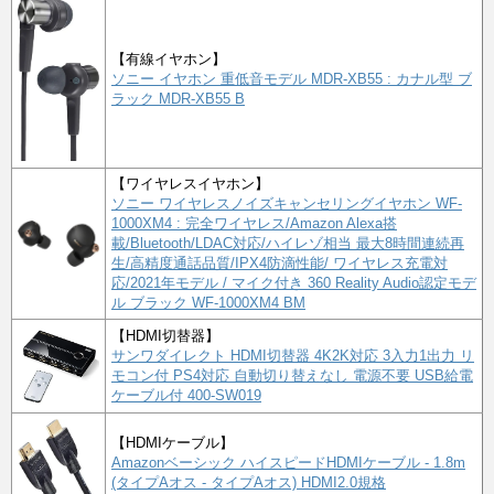
【有線イヤホン】
ソニー イヤホン 重低音モデル MDR-XB55 : カナル型 ブ
ラック MDR-XB55 B
【ワイヤレスイヤホン】
ソニー ワイヤレスノイズキャンセリングイヤホン WF-
1000XM4 : 完全ワイヤレス/Amazon Alexa搭
載/Bluetooth/LDAC対応/ハイレゾ相当 最大8時間連続再
生/高精度通話品質/IPX4防滴性能/ ワイヤレス充電対
応/2021年モデル / マイク付き 360 Reality Audio認定モデ
ル ブラック WF-1000XM4 BM
【HDMI切替器】
サンワダイレクト HDMI切替器 4K2K対応 3入力1出力 リ
モコン付 PS4対応 自動切り替えなし 電源不要 USB給電
ケーブル付 400-SW019
【HDMIケーブル】
Amazonベーシック ハイスピードHDMIケーブル - 1.8m
(タイプAオス - タイプAオス) HDMI2.0規格