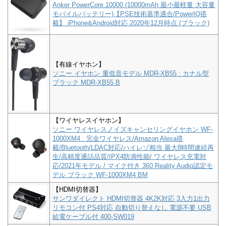
Anker PowerCore 10000 (10000mAh 最小最軽量 大容量
モバイルバッテリー)【PSE技術基準適合/PowerIQ搭
載】 iPhone&Android対応 2020年12月時点 (ブラック)
【有線イヤホン】
ソニー イヤホン 重低音モデル MDR-XB55 : カナル型
ブラック MDR-XB55 B
【ワイヤレスイヤホン】
ソニー ワイヤレスノイズキャンセリングイヤホン WF-
1000XM4 : 完全ワイヤレス/Amazon Alexa搭
載/Bluetooth/LDAC対応/ハイレゾ相当 最大8時間連続再
生/高精度通話品質/IPX4防滴性能/ ワイヤレス充電対
応/2021年モデル / マイク付き 360 Reality Audio認定モ
デル ブラック WF-1000XM4 BM
【HDMI切替器】
サンワダイレクト HDMI切替器 4K2K対応 3入力1出力
リモコン付 PS4対応 自動切り替えなし 電源不要 USB
給電ケーブル付 400-SW019