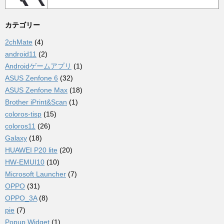
カテゴリー
2chMate
(4)
android11
(2)
Androidゲームアプリ
(1)
ASUS Zenfone 6
(32)
ASUS Zenfone Max
(18)
Brother iPrint&Scan
(1)
coloros-tisp
(15)
coloros11
(26)
Galaxy
(18)
HUAWEI P20 lite
(20)
HW-EMUI10
(10)
Microsoft Launcher
(7)
OPPO
(31)
OPPO_3A
(8)
pie
(7)
Popup Widget
(1)