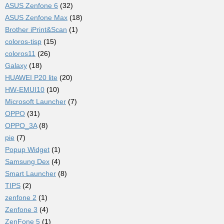
ASUS Zenfone 6
(32)
ASUS Zenfone Max
(18)
Brother iPrint&Scan
(1)
coloros-tisp
(15)
coloros11
(26)
Galaxy
(18)
HUAWEI P20 lite
(20)
HW-EMUI10
(10)
Microsoft Launcher
(7)
OPPO
(31)
OPPO_3A
(8)
pie
(7)
Popup Widget
(1)
Samsung Dex
(4)
Smart Launcher
(8)
TIPS
(2)
zenfone 2
(1)
Zenfone 3
(4)
ZenFone 5
(1)