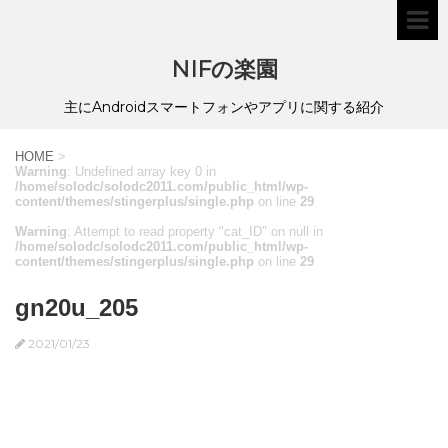
NIFの楽園
主にAndroidスマートフォンやアプリに関する紹介
HOME
>
Warning
: Undefined array key 0 in
/home/solodc/solodc2011.com/public_html/wp-
content/themes/stingerplus/single.php
on line
29
Warning
: Attempt to read property "cat_ID" on null in
/home/solodc/solodc2011.com/public_html/wp-
content/themes/stingerplus/single.php
on line
29
gn20u_205
2021/01/23