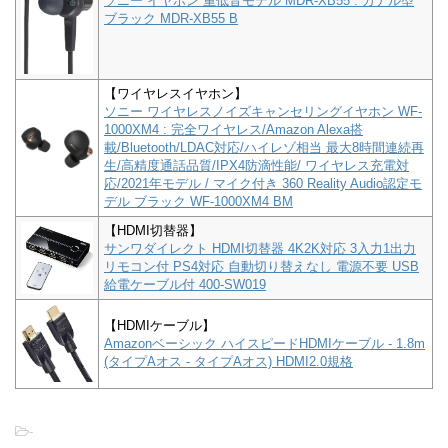
ソニー イヤホン 重低音モデル MDR-XB55 : カナル型
ブラック MDR-XB55 B
【ワイヤレスイヤホン】
ソニー ワイヤレスノイズキャンセリングイヤホン WF-
1000XM4 : 完全ワイヤレス/Amazon Alexa搭
載/Bluetooth/LDAC対応/ハイレゾ相当 最大8時間連続再
生/高精度通話品質/IPX4防滴性能/ ワイヤレス充電対
応/2021年モデル / マイク付き 360 Reality Audio認定モ
デル ブラック WF-1000XM4 BM
【HDMI切替器】
サンワダイレクト HDMI切替器 4K2K対応 3入力1出力
リモコン付 PS4対応 自動切り替えなし 電源不要 USB
給電ケーブル付 400-SW019
【HDMIケーブル】
Amazonベーシック ハイスピードHDMIケーブル - 1.8m
(タイプAオス - タイプAオス) HDMI2.0規格
-