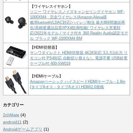
【ワイヤレスイヤホン】
ソニー ワイヤレスノイズキャンセリングイヤホン WF-
1000XM4 : 完全ワイヤレス/Amazon Alexa搭
載/Bluetooth/LDAC対応/ハイレゾ相当 最大8時間連続再
生/高精度通話品質/IPX4防滴性能/ ワイヤレス充電対
応/2021年モデル / マイク付き 360 Reality Audio認定モデ
ル ブラック WF-1000XM4 BM
【HDMI切替器】
サンワダイレクト HDMI切替器 4K2K対応 3入力1出力 リ
モコン付 PS4対応 自動切り替えなし 電源不要 USB給電
ケーブル付 400-SW019
【HDMIケーブル】
Amazonベーシック ハイスピードHDMIケーブル - 1.8m
(タイプAオス - タイプAオス) HDMI2.0規格
カテゴリー
2chMate
(4)
android11
(2)
Androidゲームアプリ
(1)