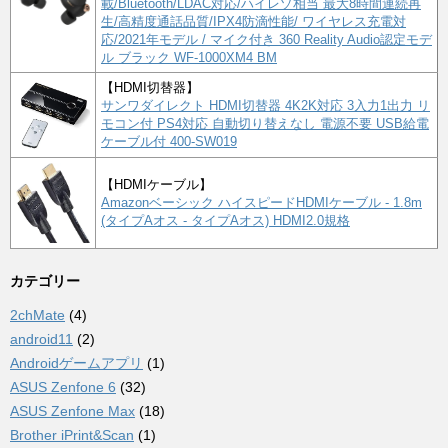
載/Bluetooth/LDAC対応/ハイレゾ相当 最大8時間連続再
生/高精度通話品質/IPX4防滴性能/ ワイヤレス充電対
応/2021年モデル / マイク付き 360 Reality Audio認定モデ
ル ブラック WF-1000XM4 BM
【HDMI切替器】
サンワダイレクト HDMI切替器 4K2K対応 3入力1出力 リ
モコン付 PS4対応 自動切り替えなし 電源不要 USB給電
ケーブル付 400-SW019
【HDMIケーブル】
Amazonベーシック ハイスピードHDMIケーブル - 1.8m
(タイプAオス - タイプAオス) HDMI2.0規格
カテゴリー
2chMate
(4)
android11
(2)
Androidゲームアプリ
(1)
ASUS Zenfone 6
(32)
ASUS Zenfone Max
(18)
Brother iPrint&Scan
(1)