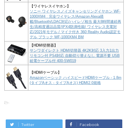
【ワイヤレスイヤホン】
ソニー ワイヤレスノイズキャンセリングイヤホン WF-
1000XM4 : 完全ワイヤレス/Amazon Alexa搭
載/Bluetooth/LDAC対応/ハイレゾ相当 最大8時間連続再
生/高精度通話品質/IPX4防滴性能/ ワイヤレス充電対
応/2021年モデル / マイク付き 360 Reality Audio認定モ
デル ブラック WF-1000XM4 BM
【HDMI切替器】
サンワダイレクト HDMI切替器 4K2K対応 3入力1出力
リモコン付 PS4対応 自動切り替えなし 電源不要 USB
給電ケーブル付 400-SW019
【HDMIケーブル】
Amazonベーシック ハイスピードHDMIケーブル - 1.8m
(タイプAオス - タイプAオス) HDMI2.0規格
-
Twitter
Facebook