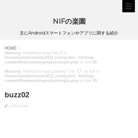
NIFの楽園
主にAndroidスマートフォンやアプリに関する紹介
HOME
>
Warning
: Undefined array key 0 in
/home/solodc/solodc2011.com/public_html/wp-
content/themes/stingerplus/single.php
on line
29
Warning
: Attempt to read property "cat_ID" on null in
/home/solodc/solodc2011.com/public_html/wp-
content/themes/stingerplus/single.php
on line
29
buzz02
2017/06/16