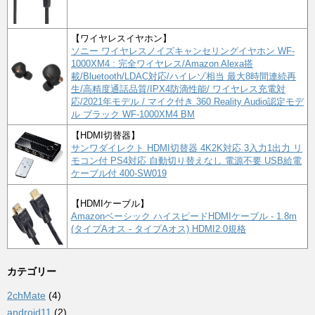
【ワイヤレスイヤホン】
ソニー ワイヤレスノイズキャンセリングイヤホン WF-
1000XM4 : 完全ワイヤレス/Amazon Alexa搭
載/Bluetooth/LDAC対応/ハイレゾ相当 最大8時間連続再
生/高精度通話品質/IPX4防滴性能/ ワイヤレス充電対
応/2021年モデル / マイク付き 360 Reality Audio認定モデ
ル ブラック WF-1000XM4 BM
【HDMI切替器】
サンワダイレクト HDMI切替器 4K2K対応 3入力1出力 リ
モコン付 PS4対応 自動切り替えなし 電源不要 USB給電
ケーブル付 400-SW019
【HDMIケーブル】
Amazonベーシック ハイスピードHDMIケーブル - 1.8m
(タイプAオス - タイプAオス) HDMI2.0規格
カテゴリー
2chMate
(4)
android11
(2)