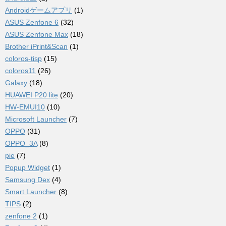
Androidゲームアプリ
(1)
ASUS Zenfone 6
(32)
ASUS Zenfone Max
(18)
Brother iPrint&Scan
(1)
coloros-tisp
(15)
coloros11
(26)
Galaxy
(18)
HUAWEI P20 lite
(20)
HW-EMUI10
(10)
Microsoft Launcher
(7)
OPPO
(31)
OPPO_3A
(8)
pie
(7)
Popup Widget
(1)
Samsung Dex
(4)
Smart Launcher
(8)
TIPS
(2)
zenfone 2
(1)