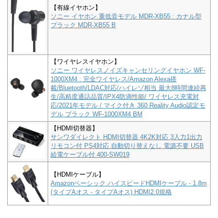
【有線イヤホン】
ソニー イヤホン 重低音モデル MDR-XB55 : カナル型
ブラック MDR-XB55 B
【ワイヤレスイヤホン】
ソニー ワイヤレスノイズキャンセリングイヤホン WF-
1000XM4 : 完全ワイヤレス/Amazon Alexa搭
載/Bluetooth/LDAC対応/ハイレゾ相当 最大8時間連続再
生/高精度通話品質/IPX4防滴性能/ ワイヤレス充電対
応/2021年モデル / マイク付き 360 Reality Audio認定モ
デル ブラック WF-1000XM4 BM
【HDMI切替器】
サンワダイレクト HDMI切替器 4K2K対応 3入力1出力
リモコン付 PS4対応 自動切り替えなし 電源不要 USB
給電ケーブル付 400-SW019
【HDMIケーブル】
Amazonベーシック ハイスピードHDMIケーブル - 1.8m
(タイプAオス - タイプAオス) HDMI2.0規格