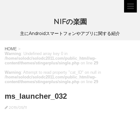
NIFの楽園
主にAndroidスマートフォンやアプリに関する紹介
HOME
>
Warning
: Undefined array key 0 in
/home/solodc/solodc2011.com/public_html/wp-
content/themes/stingerplus/single.php
on line
29
Warning
: Attempt to read property "cat_ID" on null in
/home/solodc/solodc2011.com/public_html/wp-
content/themes/stingerplus/single.php
on line
29
ms_launcher_032
2019/05/11