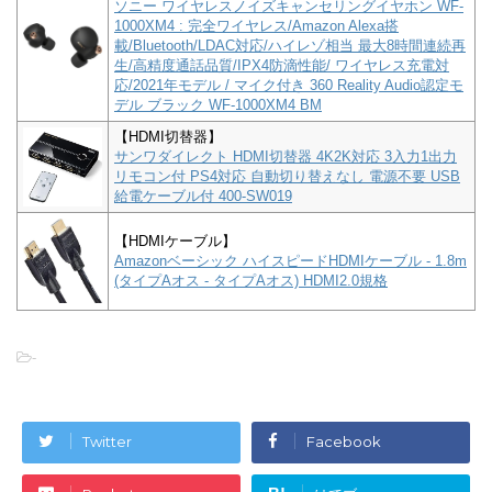
ソニー ワイヤレスノイズキャンセリングイヤホン WF-
1000XM4 : 完全ワイヤレス/Amazon Alexa搭
載/Bluetooth/LDAC対応/ハイレゾ相当 最大8時間連続再
生/高精度通話品質/IPX4防滴性能/ ワイヤレス充電対
応/2021年モデル / マイク付き 360 Reality Audio認定モ
デル ブラック WF-1000XM4 BM
【HDMI切替器】
サンワダイレクト HDMI切替器 4K2K対応 3入力1出力
リモコン付 PS4対応 自動切り替えなし 電源不要 USB
給電ケーブル付 400-SW019
【HDMIケーブル】
Amazonベーシック ハイスピードHDMIケーブル - 1.8m
(タイプAオス - タイプAオス) HDMI2.0規格
-
Twitter
Facebook