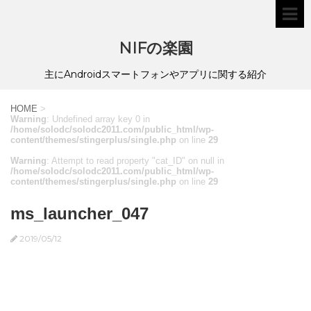
NIFの楽園
主にAndroidスマートフォンやアプリに関する紹介
HOME
>
Warning
: Undefined array key 0 in
/home/solodc/solodc2011.com/public_html/wp-
content/themes/stingerplus/single.php
on line
29
Warning
: Attempt to read property "cat_ID" on null in
/home/solodc/solodc2011.com/public_html/wp-
content/themes/stingerplus/single.php
on line
29
ms_launcher_047
2019/05/12