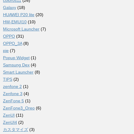
coloros11
(26)
Galaxy
(18)
HUAWEI P20 lite
(20)
HW-EMUI10
(10)
Microsoft Launcher
(7)
OPPO
(31)
OPPO_3A
(8)
pie
(7)
Popup Widget
(1)
Samsung Dex
(4)
Smart Launcher
(8)
TIPS
(2)
zenfone 2
(1)
Zenfone 3
(4)
ZenFone 5
(1)
ZenFone3_Oreo
(6)
ZenUI
(11)
ZenUI4
(2)
カスタマイズ
(3)