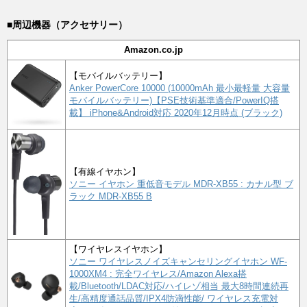
■周辺機器（アクセサリー）
Amazon.co.jp
【モバイルバッテリー】
Anker PowerCore 10000 (10000mAh 最小最軽量 大容量
モバイルバッテリー)【PSE技術基準適合/PowerIQ搭
載】 iPhone&Android対応 2020年12月時点 (ブラック)
【有線イヤホン】
ソニー イヤホン 重低音モデル MDR-XB55 : カナル型 ブ
ラック MDR-XB55 B
【ワイヤレスイヤホン】
ソニー ワイヤレスノイズキャンセリングイヤホン WF-
1000XM4 : 完全ワイヤレス/Amazon Alexa搭
載/Bluetooth/LDAC対応/ハイレゾ相当 最大8時間連続再
生/高精度通話品質/IPX4防滴性能/ ワイヤレス充電対