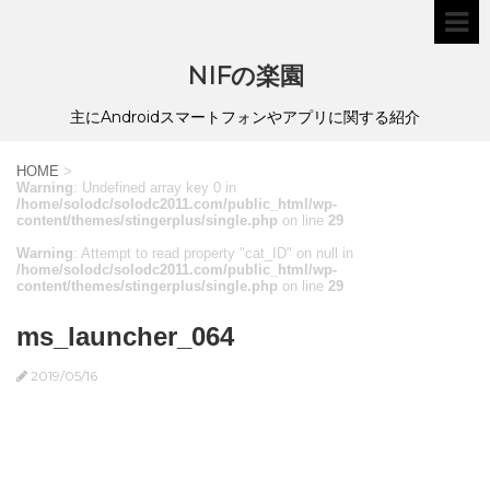
NIFの楽園
主にAndroidスマートフォンやアプリに関する紹介
HOME
>
Warning
: Undefined array key 0 in
/home/solodc/solodc2011.com/public_html/wp-
content/themes/stingerplus/single.php
on line
29
Warning
: Attempt to read property "cat_ID" on null in
/home/solodc/solodc2011.com/public_html/wp-
content/themes/stingerplus/single.php
on line
29
ms_launcher_064
2019/05/16