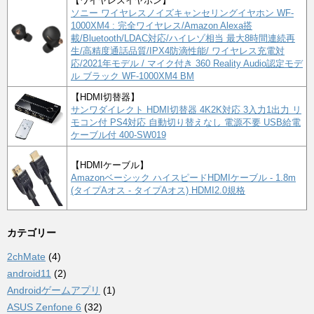
【ワイヤレスイヤホン】
ソニー ワイヤレスノイズキャンセリングイヤホン WF-
1000XM4 : 完全ワイヤレス/Amazon Alexa搭
載/Bluetooth/LDAC対応/ハイレゾ相当 最大8時間連続再
生/高精度通話品質/IPX4防滴性能/ ワイヤレス充電対
応/2021年モデル / マイク付き 360 Reality Audio認定モデ
ル ブラック WF-1000XM4 BM
【HDMI切替器】
サンワダイレクト HDMI切替器 4K2K対応 3入力1出力 リ
モコン付 PS4対応 自動切り替えなし 電源不要 USB給電
ケーブル付 400-SW019
【HDMIケーブル】
Amazonベーシック ハイスピードHDMIケーブル - 1.8m
(タイプAオス - タイプAオス) HDMI2.0規格
カテゴリー
2chMate
(4)
android11
(2)
Androidゲームアプリ
(1)
ASUS Zenfone 6
(32)