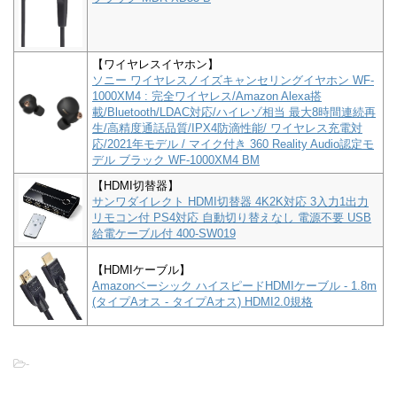
【ワイヤレスイヤホン】
ソニー ワイヤレスノイズキャンセリングイヤホン WF-
1000XM4 : 完全ワイヤレス/Amazon Alexa搭
載/Bluetooth/LDAC対応/ハイレゾ相当 最大8時間連続再
生/高精度通話品質/IPX4防滴性能/ ワイヤレス充電対
応/2021年モデル / マイク付き 360 Reality Audio認定モ
デル ブラック WF-1000XM4 BM
【HDMI切替器】
サンワダイレクト HDMI切替器 4K2K対応 3入力1出力
リモコン付 PS4対応 自動切り替えなし 電源不要 USB
給電ケーブル付 400-SW019
【HDMIケーブル】
Amazonベーシック ハイスピードHDMIケーブル - 1.8m
(タイプAオス - タイプAオス) HDMI2.0規格
-