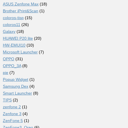
ASUS Zenfone Max
(18)
Brother iPrint&Scan
(1)
coloros-tisp
(15)
coloros11
(26)
Galaxy
(18)
HUAWEI P20 lite
(20)
HW-EMUI10
(10)
Microsoft Launcher
(7)
OPPO
(31)
OPPO_3A
(8)
pie
(7)
Popup Widget
(1)
Samsung Dex
(4)
Smart Launcher
(8)
TIPS
(2)
zenfone 2
(1)
Zenfone 3
(4)
ZenFone 5
(1)
ZenFone3_Oreo
(6)