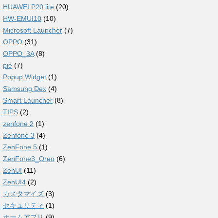
HUAWEI P20 lite
(20)
HW-EMUI10
(10)
Microsoft Launcher
(7)
OPPO
(31)
OPPO_3A
(8)
pie
(7)
Popup Widget
(1)
Samsung Dex
(4)
Smart Launcher
(8)
TIPS
(2)
zenfone 2
(1)
Zenfone 3
(4)
ZenFone 5
(1)
ZenFone3_Oreo
(6)
ZenUI
(11)
ZenUI4
(2)
カスタマイズ
(3)
セキュリティ
(1)
ホームアプリ
(9)