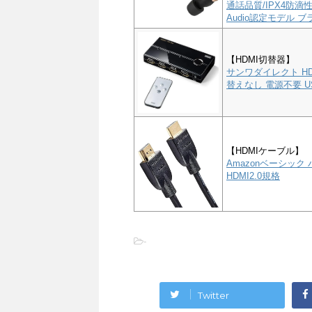
通話品質/IPX4防滴性能
Audio認定モデル ブラ
【HDMI切替器】
サンワダイレクト HD
替えなし 電源不要 US
【HDMIケーブル】
Amazonベーシック 
HDMI2.0規格
-
Twitter