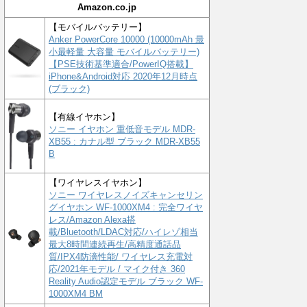
Amazon.co.jp
【モバイルバッテリー】
Anker PowerCore 10000 (10000mAh 最
小最軽量 大容量 モバイルバッテリー)
【PSE技術基準適合/PowerIQ搭載】
iPhone&Android対応 2020年12月時点
(ブラック)
【有線イヤホン】
ソニー イヤホン 重低音モデル MDR-
XB55 : カナル型 ブラック MDR-XB55
B
【ワイヤレスイヤホン】
ソニー ワイヤレスノイズキャンセリン
グイヤホン WF-1000XM4 : 完全ワイヤ
レス/Amazon Alexa搭
載/Bluetooth/LDAC対応/ハイレゾ相当
最大8時間連続再生/高精度通話品
質/IPX4防滴性能/ ワイヤレス充電対
応/2021年モデル / マイク付き 360
Reality Audio認定モデル ブラック WF-
1000XM4 BM