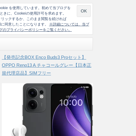
ookie を使用しています。初めて当ブログを
ときに、Cookeiの使用許可を求めます。
クリックするか、このまま閲覧を続ければ
の使用に同意したことになります。
※詳細については、当ブ
グのプライバシーポリシーをご覧ください。
【発売記念BOX Enco Buds3 Proセット】
OPPO Reno13 A チャコールグレー【日本正
規代理店品】SIMフリー