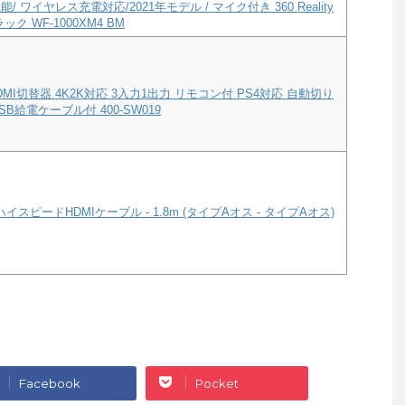
/ ワイヤレス充電対応/2021年モデル / マイク付き 360 Reality
ック WF-1000XM4 BM
MI切替器 4K2K対応 3入力1出力 リモコン付 PS4対応 自動切り
B給電ケーブル付 400-SW019
ハイスピードHDMIケーブル - 1.8m (タイプAオス - タイプAオス)
Facebook
Pocket