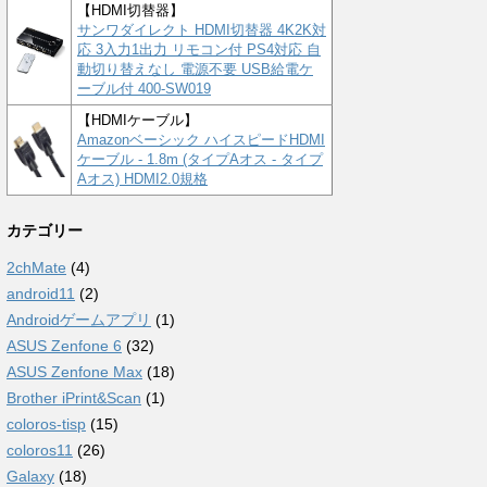
【HDMI切替器】
サンワダイレクト HDMI切替器 4K2K対
応 3入力1出力 リモコン付 PS4対応 自
動切り替えなし 電源不要 USB給電ケ
ーブル付 400-SW019
【HDMIケーブル】
Amazonベーシック ハイスピードHDMI
ケーブル - 1.8m (タイプAオス - タイプ
Aオス) HDMI2.0規格
カテゴリー
2chMate
(4)
android11
(2)
Androidゲームアプリ
(1)
ASUS Zenfone 6
(32)
ASUS Zenfone Max
(18)
Brother iPrint&Scan
(1)
coloros-tisp
(15)
coloros11
(26)
Galaxy
(18)