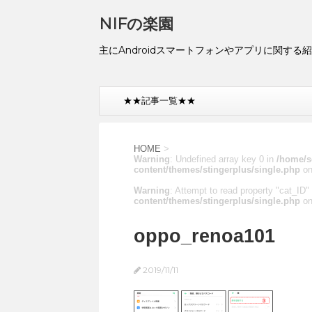
NIFの楽園
主にAndroidスマートフォンやアプリに関する
★★記事一覧★★
HOME
>
Warning
: Undefined array key 0 in
/home/s
content/themes/stingerplus/single.php
on
Warning
: Attempt to read property "cat_ID" 
content/themes/stingerplus/single.php
on
oppo_renoa101
2019/11/11