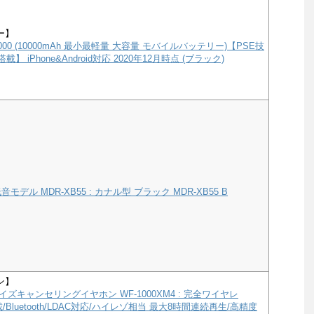
ー】
e 10000 (10000mAh 最小最軽量 大容量 モバイルバッテリー)【PSE技
載】 iPhone&Android対応 2020年12月時点 (ブラック)
モデル MDR-XB55 : カナル型 ブラック MDR-XB55 B
ン】
ズキャンセリングイヤホン WF-1000XM4 : 完全ワイヤレ
a搭載/Bluetooth/LDAC対応/ハイレゾ相当 最大8時間連続再生/高精度