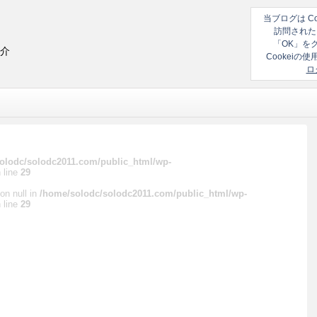
当ブログは C
訪問された
「OK」を
紹介
Cookei
ロ
olodc/solodc2011.com/public_html/wp-
 line
29
on null in
/home/solodc/solodc2011.com/public_html/wp-
 line
29