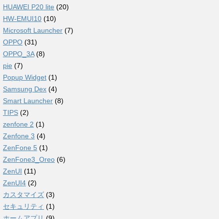
HUAWEI P20 lite
(20)
HW-EMUI10
(10)
Microsoft Launcher
(7)
OPPO
(31)
OPPO_3A
(8)
pie
(7)
Popup Widget
(1)
Samsung Dex
(4)
Smart Launcher
(8)
TIPS
(2)
zenfone 2
(1)
Zenfone 3
(4)
ZenFone 5
(1)
ZenFone3_Oreo
(6)
ZenUI
(11)
ZenUI4
(2)
カスタマイズ
(3)
セキュリティ
(1)
ホームアプリ
(9)