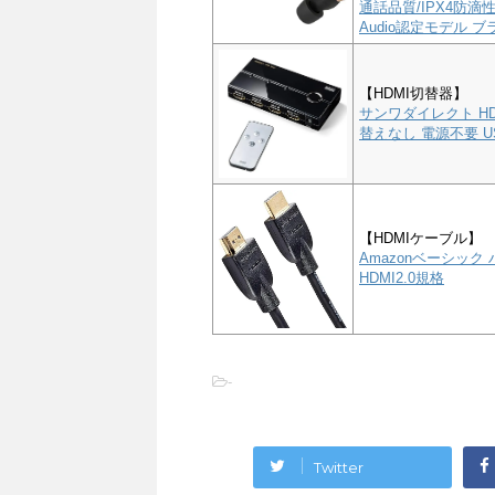
通話品質/IPX4防滴性能
Audio認定モデル ブラ
【HDMI切替器】
サンワダイレクト HD
替えなし 電源不要 US
【HDMIケーブル】
Amazonベーシック 
HDMI2.0規格
-
Twitter