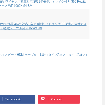
/ ワイヤレス充電対応/2021年モデル / マイク付き 360 Reality
ック WF-1000XM4 BM
MI切替器 4K2K対応 3入力1出力 リモコン付 PS4対応 自動切り
B給電ケーブル付 400-SW019
ハイスピードHDMIケーブル - 1.8m (タイプAオス - タイプAオス)
Facebook
Pocket