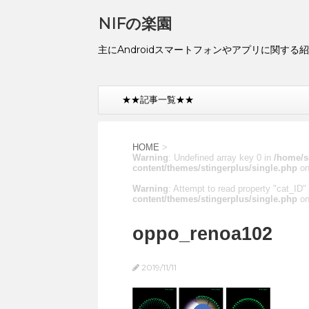
NIFの楽園
主にAndroidスマートフォンやアプリに関する
★★記事一覧★★
HOME
>
Warning
: Undefined array key 0 in
/home/s
content/themes/stingerplus/single.php
on
Warning
: Attempt to read property "cat_ID" 
content/themes/stingerplus/single.php
on
oppo_renoa102
2019/11/11