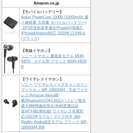
Amazon.co.jp
【モバイルバッテリー】
Anker PowerCore 10000 (10000mAh 最
小最軽量 大容量 モバイルバッテリー)
【PSE技術基準適合/PowerIQ搭載】
iPhone&Android対応 2020年12月時点
(ブラック)
【有線イヤホン】
ソニー イヤホン 重低音モデル MDR-
XB55 : カナル型 ブラック MDR-XB55
B
【ワイヤレスイヤホン】
ソニー ワイヤレスノイズキャンセリン
グイヤホン WF-1000XM4 : 完全ワイヤ
レス/Amazon Alexa搭
載/Bluetooth/LDAC対応/ハイレゾ相当
最大8時間連続再生/高精度通話品
質/IPX4防滴性能/ ワイヤレス充電対
応/2021年モデル / マイク付き 360
Reality Audio認定モデル ブラック WF-
1000XM4 BM