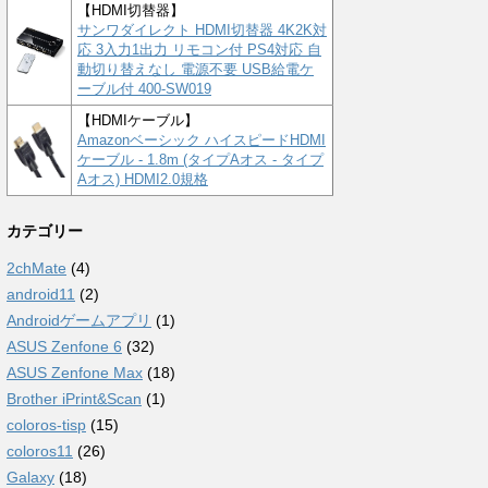
【HDMI切替器】
サンワダイレクト HDMI切替器 4K2K対
応 3入力1出力 リモコン付 PS4対応 自
動切り替えなし 電源不要 USB給電ケ
ーブル付 400-SW019
【HDMIケーブル】
Amazonベーシック ハイスピードHDMI
ケーブル - 1.8m (タイプAオス - タイプ
Aオス) HDMI2.0規格
カテゴリー
2chMate
(4)
android11
(2)
Androidゲームアプリ
(1)
ASUS Zenfone 6
(32)
ASUS Zenfone Max
(18)
Brother iPrint&Scan
(1)
coloros-tisp
(15)
coloros11
(26)
Galaxy
(18)