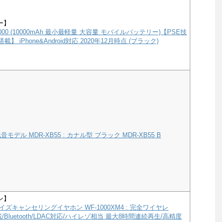
ー】
e 10000 (10000mAh 最小最軽量 大容量 モバイルバッテリー)【PSE技
載】 iPhone&Android対応 2020年12月時点 (ブラック)
モデル MDR-XB55 : カナル型 ブラック MDR-XB55 B
ン】
ズキャンセリングイヤホン WF-1000XM4 : 完全ワイヤレ
a搭載/Bluetooth/LDAC対応/ハイレゾ相当 最大8時間連続再生/高精度