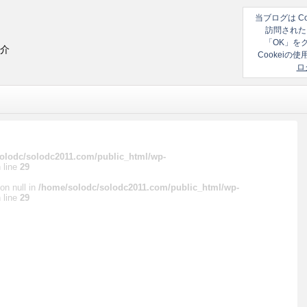
当ブログは C
訪問された
「OK」を
紹介
Cookei
ロ
olodc/solodc2011.com/public_html/wp-
 line
29
on null in
/home/solodc/solodc2011.com/public_html/wp-
 line
29