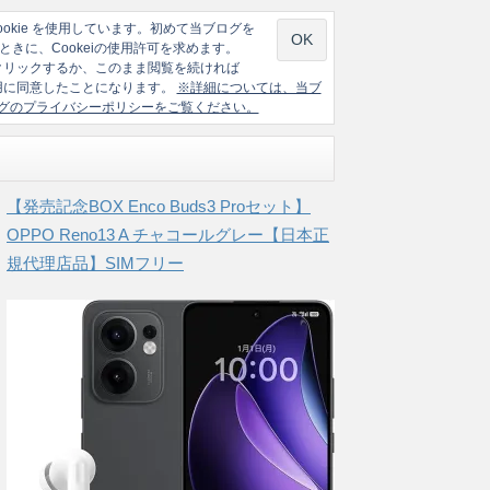
ookie を使用しています。初めて当ブログを
ときに、Cookeiの使用許可を求めます。
クリックするか、このまま閲覧を続ければ
の使用に同意したことになります。
※詳細については、当ブ
グのプライバシーポリシーをご覧ください。
【発売記念BOX Enco Buds3 Proセット】
OPPO Reno13 A チャコールグレー【日本正
規代理店品】SIMフリー