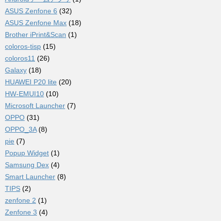
ASUS Zenfone 6
(32)
ASUS Zenfone Max
(18)
Brother iPrint&Scan
(1)
coloros-tisp
(15)
coloros11
(26)
Galaxy
(18)
HUAWEI P20 lite
(20)
HW-EMUI10
(10)
Microsoft Launcher
(7)
OPPO
(31)
OPPO_3A
(8)
pie
(7)
Popup Widget
(1)
Samsung Dex
(4)
Smart Launcher
(8)
TIPS
(2)
zenfone 2
(1)
Zenfone 3
(4)