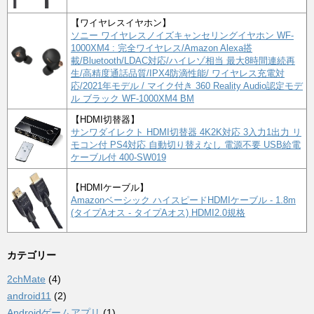
【ワイヤレスイヤホン】
ソニー ワイヤレスノイズキャンセリングイヤホン WF-
1000XM4 : 完全ワイヤレス/Amazon Alexa搭
載/Bluetooth/LDAC対応/ハイレゾ相当 最大8時間連続再
生/高精度通話品質/IPX4防滴性能/ ワイヤレス充電対
応/2021年モデル / マイク付き 360 Reality Audio認定モデ
ル ブラック WF-1000XM4 BM
【HDMI切替器】
サンワダイレクト HDMI切替器 4K2K対応 3入力1出力 リ
モコン付 PS4対応 自動切り替えなし 電源不要 USB給電
ケーブル付 400-SW019
【HDMIケーブル】
Amazonベーシック ハイスピードHDMIケーブル - 1.8m
(タイプAオス - タイプAオス) HDMI2.0規格
カテゴリー
2chMate
(4)
android11
(2)
Androidゲームアプリ
(1)