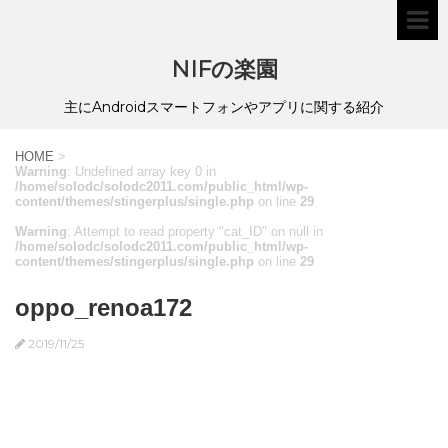
NIFの楽園
主にAndroidスマートフォンやアプリに関する紹介
HOME
>
Warning
: Undefined array key 0 in
/home/solodc/solodc2011.com/public_html/wp-
content/themes/stingerplus/single.php
on line
29
Warning
: Attempt to read property "cat_ID" on null in
/home/solodc/solodc2011.com/public_html/wp-
content/themes/stingerplus/single.php
on line
29
oppo_renoa172
2019/11/25