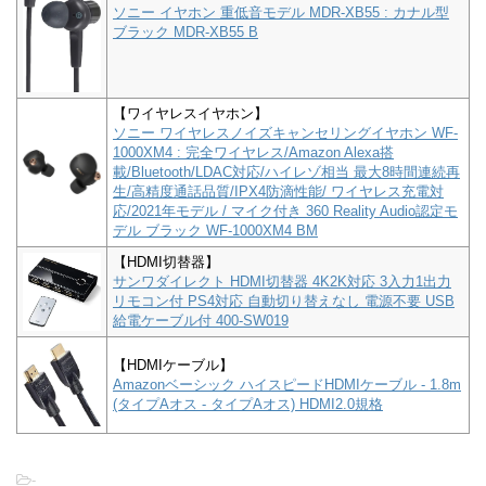
ソニー イヤホン 重低音モデル MDR-XB55 : カナル型
ブラック MDR-XB55 B
【ワイヤレスイヤホン】
ソニー ワイヤレスノイズキャンセリングイヤホン WF-
1000XM4 : 完全ワイヤレス/Amazon Alexa搭
載/Bluetooth/LDAC対応/ハイレゾ相当 最大8時間連続再
生/高精度通話品質/IPX4防滴性能/ ワイヤレス充電対
応/2021年モデル / マイク付き 360 Reality Audio認定モ
デル ブラック WF-1000XM4 BM
【HDMI切替器】
サンワダイレクト HDMI切替器 4K2K対応 3入力1出力
リモコン付 PS4対応 自動切り替えなし 電源不要 USB
給電ケーブル付 400-SW019
【HDMIケーブル】
Amazonベーシック ハイスピードHDMIケーブル - 1.8m
(タイプAオス - タイプAオス) HDMI2.0規格
-