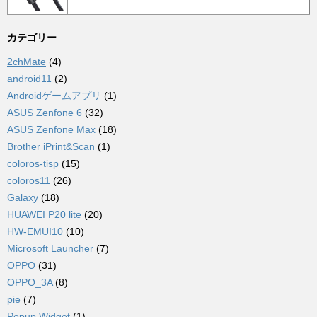
カテゴリー
2chMate
(4)
android11
(2)
Androidゲームアプリ
(1)
ASUS Zenfone 6
(32)
ASUS Zenfone Max
(18)
Brother iPrint&Scan
(1)
coloros-tisp
(15)
coloros11
(26)
Galaxy
(18)
HUAWEI P20 lite
(20)
HW-EMUI10
(10)
Microsoft Launcher
(7)
OPPO
(31)
OPPO_3A
(8)
pie
(7)
Popup Widget
(1)