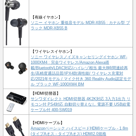
【有線イヤホン】
ソニー イヤホン 重低音モデル MDR-XB55 : カナル型 ブ
ラック MDR-XB55 B
【ワイヤレスイヤホン】
ソニー ワイヤレスノイズキャンセリングイヤホン WF-
1000XM4 : 完全ワイヤレス/Amazon Alexa搭
載/Bluetooth/LDAC対応/ハイレゾ相当 最大8時間連続再
生/高精度通話品質/IPX4防滴性能/ ワイヤレス充電対
応/2021年モデル / マイク付き 360 Reality Audio認定モデ
ル ブラック WF-1000XM4 BM
【HDMI切替器】
サンワダイレクト HDMI切替器 4K2K対応 3入力1出力 リ
モコン付 PS4対応 自動切り替えなし 電源不要 USB給電
ケーブル付 400-SW019
【HDMIケーブル】
Amazonベーシック ハイスピードHDMIケーブル - 1.8m
(タイプAオス - タイプAオス) HDMI2.0規格