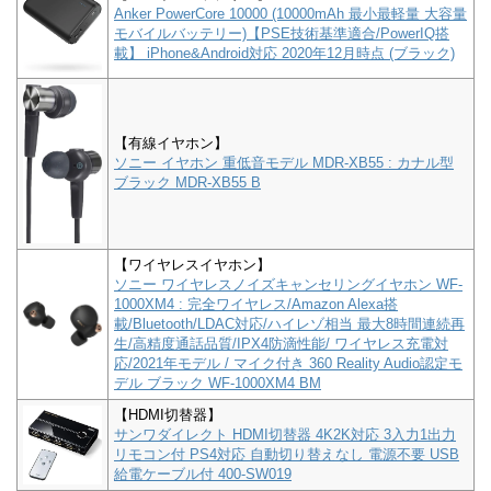
Anker PowerCore 10000 (10000mAh 最小最軽量 大容量
モバイルバッテリー)【PSE技術基準適合/PowerIQ搭
載】 iPhone&Android対応 2020年12月時点 (ブラック)
【有線イヤホン】
ソニー イヤホン 重低音モデル MDR-XB55 : カナル型
ブラック MDR-XB55 B
【ワイヤレスイヤホン】
ソニー ワイヤレスノイズキャンセリングイヤホン WF-
1000XM4 : 完全ワイヤレス/Amazon Alexa搭
載/Bluetooth/LDAC対応/ハイレゾ相当 最大8時間連続再
生/高精度通話品質/IPX4防滴性能/ ワイヤレス充電対
応/2021年モデル / マイク付き 360 Reality Audio認定モ
デル ブラック WF-1000XM4 BM
【HDMI切替器】
サンワダイレクト HDMI切替器 4K2K対応 3入力1出力
リモコン付 PS4対応 自動切り替えなし 電源不要 USB
給電ケーブル付 400-SW019