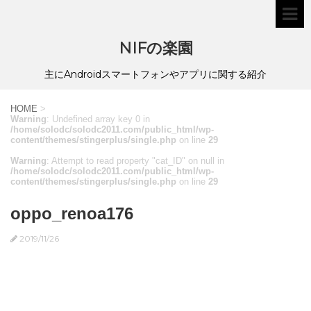
NIFの楽園
主にAndroidスマートフォンやアプリに関する紹介
HOME
>
Warning
: Undefined array key 0 in
/home/solodc/solodc2011.com/public_html/wp-
content/themes/stingerplus/single.php
on line
29
Warning
: Attempt to read property "cat_ID" on null in
/home/solodc/solodc2011.com/public_html/wp-
content/themes/stingerplus/single.php
on line
29
oppo_renoa176
2019/11/26