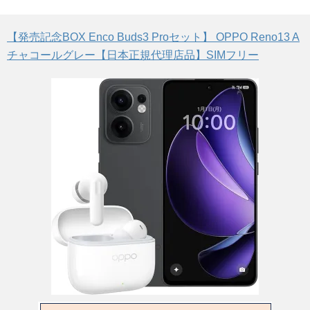
【発売記念BOX Enco Buds3 Proセット】 OPPO Reno13 A
チャコールグレー【日本正規代理店品】SIMフリー