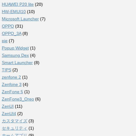
HUAWEI P20 lite
(20)
HW-EMUI10
(10)
Microsoft Launcher
(7)
OPPO
(31)
OPPO_3A
(8)
pie
(7)
Popup Widget
(1)
Samsung Dex
(4)
Smart Launcher
(8)
TIPS
(2)
zenfone 2
(1)
Zenfone 3
(4)
ZenFone 5
(1)
ZenFone3_Oreo
(6)
ZenUI
(11)
ZenUI4
(2)
カスタマイズ
(3)
セキュリティ
(1)
ホームアプリ
(9)