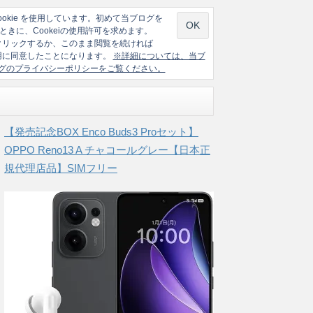
ookie を使用しています。初めて当ブログを
ときに、Cookeiの使用許可を求めます。
クリックするか、このまま閲覧を続ければ
の使用に同意したことになります。
※詳細については、当ブ
グのプライバシーポリシーをご覧ください。
【発売記念BOX Enco Buds3 Proセット】
OPPO Reno13 A チャコールグレー【日本正
規代理店品】SIMフリー