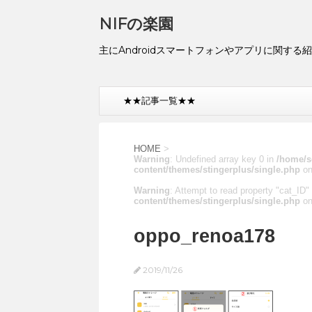
NIFの楽園
主にAndroidスマートフォンやアプリに関する
★★記事一覧★★
HOME
>
Warning
: Undefined array key 0 in
/home/s
content/themes/stingerplus/single.php
on
Warning
: Attempt to read property "cat_ID" 
content/themes/stingerplus/single.php
on
oppo_renoa178
2019/11/26