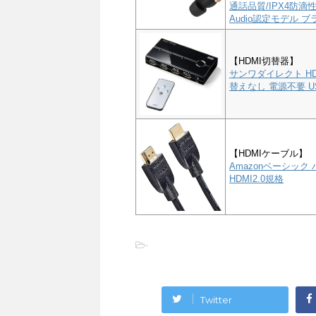
通話品質/IPX4防滴性能
Audio認定モデル ブラ
【HDMI切替器】
サンワダイレクト HD
替えなし 電源不要 US
【HDMIケーブル】
Amazonベーシック 
HDMI2.0規格
-
Twitter