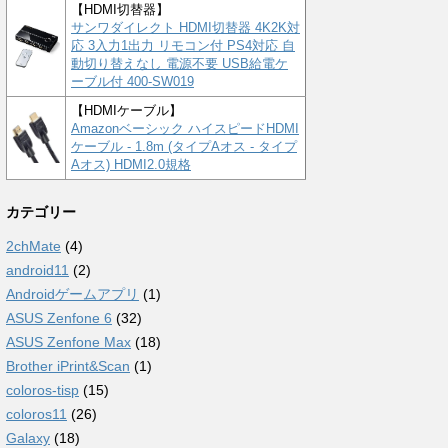
【HDMI切替器】
サンワダイレクト HDMI切替器 4K2K対
応 3入力1出力 リモコン付 PS4対応 自
動切り替えなし 電源不要 USB給電ケ
ーブル付 400-SW019
【HDMIケーブル】
Amazonベーシック ハイスピードHDMI
ケーブル - 1.8m (タイプAオス - タイプ
Aオス) HDMI2.0規格
カテゴリー
2chMate
(4)
android11
(2)
Androidゲームアプリ
(1)
ASUS Zenfone 6
(32)
ASUS Zenfone Max
(18)
Brother iPrint&Scan
(1)
coloros-tisp
(15)
coloros11
(26)
Galaxy
(18)