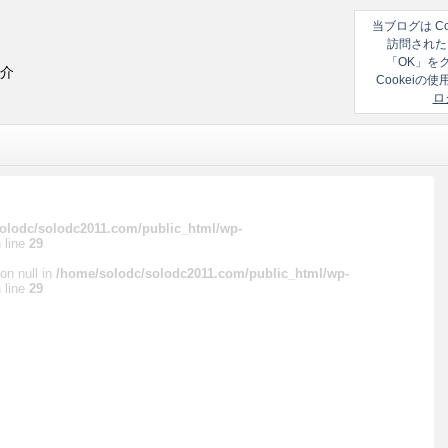
当ブログは C
訪問された
「OK」を
紹介
Cookei
ロ
olodc/solodc2011.com/public_html/wp-
 line
29
on null in
/home/solodc/solodc2011.com/public_html/wp-
 line
29