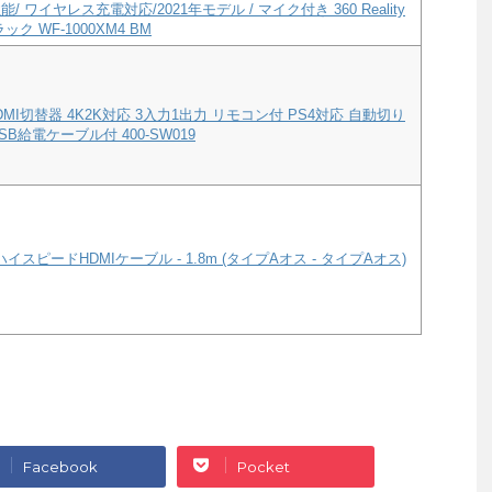
/ ワイヤレス充電対応/2021年モデル / マイク付き 360 Reality
ック WF-1000XM4 BM
MI切替器 4K2K対応 3入力1出力 リモコン付 PS4対応 自動切り
B給電ケーブル付 400-SW019
ハイスピードHDMIケーブル - 1.8m (タイプAオス - タイプAオス)
Facebook
Pocket