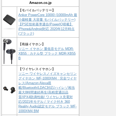
Amazon.co.jp
【モバイルバッテリー】
Anker PowerCore 10000 (10000mAh 最
小最軽量 大容量 モバイルバッテリー)
【PSE技術基準適合/PowerIQ搭載】
iPhone&Android対応 2020年12月時点
(ブラック)
【有線イヤホン】
ソニー イヤホン 重低音モデル MDR-
XB55 : カナル型 ブラック MDR-XB55
B
【ワイヤレスイヤホン】
ソニー ワイヤレスノイズキャンセリン
グイヤホン WF-1000XM4 : 完全ワイヤ
レス/Amazon Alexa搭
載/Bluetooth/LDAC対応/ハイレゾ相当
最大8時間連続再生/高精度通話品
質/IPX4防滴性能/ ワイヤレス充電対
応/2021年モデル / マイク付き 360
Reality Audio認定モデル ブラック WF-
1000XM4 BM