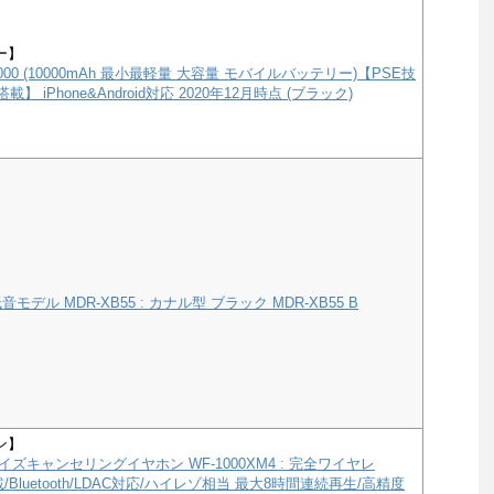
ー】
e 10000 (10000mAh 最小最軽量 大容量 モバイルバッテリー)【PSE技
載】 iPhone&Android対応 2020年12月時点 (ブラック)
モデル MDR-XB55 : カナル型 ブラック MDR-XB55 B
ン】
ズキャンセリングイヤホン WF-1000XM4 : 完全ワイヤレ
a搭載/Bluetooth/LDAC対応/ハイレゾ相当 最大8時間連続再生/高精度