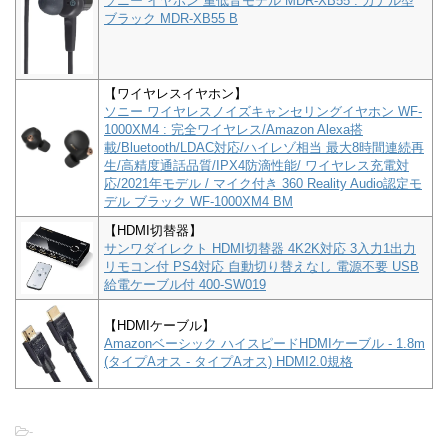
ソニー イヤホン 重低音モデル MDR-XB55 : カナル型
ブラック MDR-XB55 B
【ワイヤレスイヤホン】
ソニー ワイヤレスノイズキャンセリングイヤホン WF-
1000XM4 : 完全ワイヤレス/Amazon Alexa搭
載/Bluetooth/LDAC対応/ハイレゾ相当 最大8時間連続再
生/高精度通話品質/IPX4防滴性能/ ワイヤレス充電対
応/2021年モデル / マイク付き 360 Reality Audio認定モ
デル ブラック WF-1000XM4 BM
【HDMI切替器】
サンワダイレクト HDMI切替器 4K2K対応 3入力1出力
リモコン付 PS4対応 自動切り替えなし 電源不要 USB
給電ケーブル付 400-SW019
【HDMIケーブル】
Amazonベーシック ハイスピードHDMIケーブル - 1.8m
(タイプAオス - タイプAオス) HDMI2.0規格
-