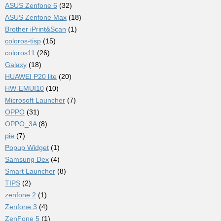
ASUS Zenfone 6
(32)
ASUS Zenfone Max
(18)
Brother iPrint&Scan
(1)
coloros-tisp
(15)
coloros11
(26)
Galaxy
(18)
HUAWEI P20 lite
(20)
HW-EMUI10
(10)
Microsoft Launcher
(7)
OPPO
(31)
OPPO_3A
(8)
pie
(7)
Popup Widget
(1)
Samsung Dex
(4)
Smart Launcher
(8)
TIPS
(2)
zenfone 2
(1)
Zenfone 3
(4)
ZenFone 5
(1)