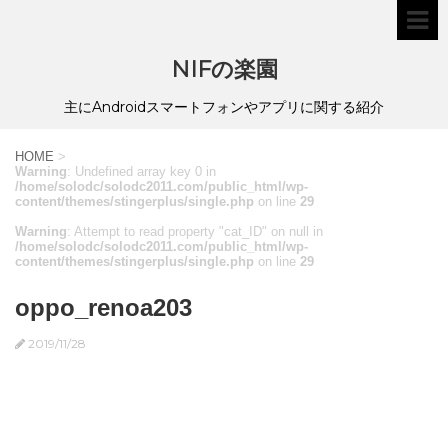
NIFの楽園
主にAndroidスマートフォンやアプリに関する紹介
HOME
>
Warning
: Undefined array key 0 in
/home/solodc/solodc2011.com/public_html/wp-
content/themes/stingerplus/single.php
on line
29
Warning
: Attempt to read property "cat_ID" on null in
/home/solodc/solodc2011.com/public_html/wp-
content/themes/stingerplus/single.php
on line
29
oppo_renoa203
2019/11/28