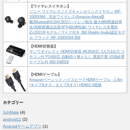
【ワイヤレスイヤホン】
ソニー ワイヤレスノイズキャンセリングイヤホン WF-
1000XM4 : 完全ワイヤレス/Amazon Alexa搭
載/Bluetooth/LDAC対応/ハイレゾ相当 最大8時間連続再
生/高精度通話品質/IPX4防滴性能/ ワイヤレス充電対
応/2021年モデル / マイク付き 360 Reality Audio認定モデ
ル ブラック WF-1000XM4 BM
【HDMI切替器】
サンワダイレクト HDMI切替器 4K2K対応 3入力1出力 リ
モコン付 PS4対応 自動切り替えなし 電源不要 USB給電
ケーブル付 400-SW019
【HDMIケーブル】
Amazonベーシック ハイスピードHDMIケーブル - 1.8m
(タイプAオス - タイプAオス) HDMI2.0規格
カテゴリー
2chMate
(4)
android11
(2)
Androidゲームアプリ
(1)