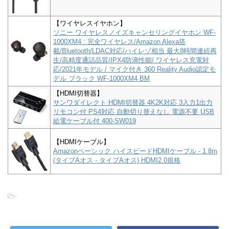
【ワイヤレスイヤホン】
ソニー ワイヤレスノイズキャンセリングイヤホン WF-
1000XM4 : 完全ワイヤレス/Amazon Alexa搭
載/Bluetooth/LDAC対応/ハイレゾ相当 最大8時間連続再
生/高精度通話品質/IPX4防滴性能/ ワイヤレス充電対
応/2021年モデル / マイク付き 360 Reality Audio認定モ
デル ブラック WF-1000XM4 BM
【HDMI切替器】
サンワダイレクト HDMI切替器 4K2K対応 3入力1出力
リモコン付 PS4対応 自動切り替えなし 電源不要 USB
給電ケーブル付 400-SW019
【HDMIケーブル】
Amazonベーシック ハイスピードHDMIケーブル - 1.8m
(タイプAオス - タイプAオス) HDMI2.0規格
-