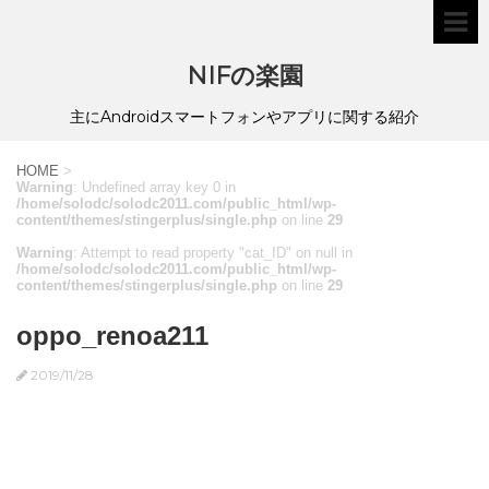
NIFの楽園
主にAndroidスマートフォンやアプリに関する紹介
HOME
>
Warning
: Undefined array key 0 in
/home/solodc/solodc2011.com/public_html/wp-
content/themes/stingerplus/single.php
on line
29
Warning
: Attempt to read property "cat_ID" on null in
/home/solodc/solodc2011.com/public_html/wp-
content/themes/stingerplus/single.php
on line
29
oppo_renoa211
2019/11/28