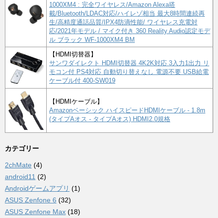
1000XM4 : 完全ワイヤレス/Amazon Alexa搭
載/Bluetooth/LDAC対応/ハイレゾ相当 最大8時間連続再
生/高精度通話品質/IPX4防滴性能/ ワイヤレス充電対
応/2021年モデル / マイク付き 360 Reality Audio認定モデ
ル ブラック WF-1000XM4 BM
【HDMI切替器】
サンワダイレクト HDMI切替器 4K2K対応 3入力1出力 リ
モコン付 PS4対応 自動切り替えなし 電源不要 USB給電
ケーブル付 400-SW019
【HDMIケーブル】
Amazonベーシック ハイスピードHDMIケーブル - 1.8m
(タイプAオス - タイプAオス) HDMI2.0規格
カテゴリー
2chMate
(4)
android11
(2)
Androidゲームアプリ
(1)
ASUS Zenfone 6
(32)
ASUS Zenfone Max
(18)