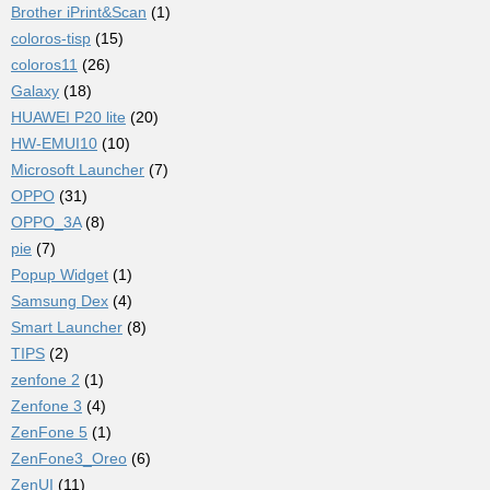
Brother iPrint&Scan
(1)
coloros-tisp
(15)
coloros11
(26)
Galaxy
(18)
HUAWEI P20 lite
(20)
HW-EMUI10
(10)
Microsoft Launcher
(7)
OPPO
(31)
OPPO_3A
(8)
pie
(7)
Popup Widget
(1)
Samsung Dex
(4)
Smart Launcher
(8)
TIPS
(2)
zenfone 2
(1)
Zenfone 3
(4)
ZenFone 5
(1)
ZenFone3_Oreo
(6)
ZenUI
(11)