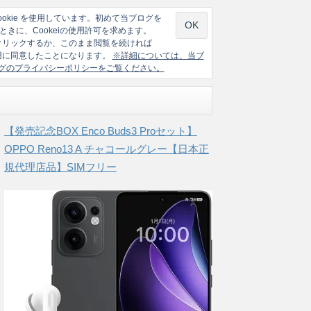
ookie を使用しています。初めて当ブログを
ときに、Cookeiの使用許可を求めます。
クリックするか、このまま閲覧を続ければ
の使用に同意したことになります。
※詳細については、当ブ
グのプライバシーポリシーをご覧ください。
【発売記念BOX Enco Buds3 Proセット】
OPPO Reno13 A チャコールグレー【日本正
規代理店品】SIMフリー