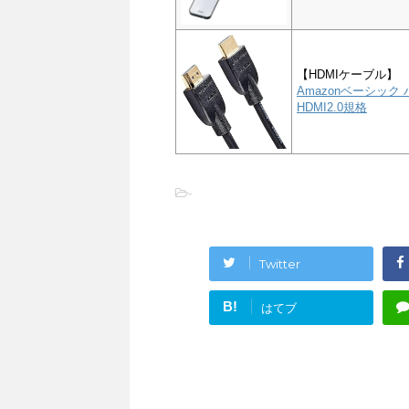
【HDMIケーブル】
Amazonベーシック 
HDMI2.0規格
-
Twitter
B!
はてブ