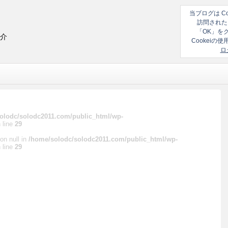
当ブログは C
訪問された
「OK」を
紹介
Cookei
ロ
olodc/solodc2011.com/public_html/wp-
 line
29
on null in
/home/solodc/solodc2011.com/public_html/wp-
 line
29