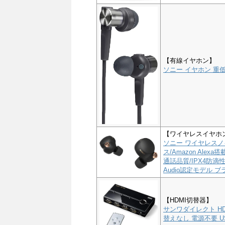
【有線イヤホン】
ソニー イヤホン 重低音
【ワイヤレスイヤホ
ソニー ワイヤレスノイ
ス/Amazon Alex
通話品質/IPX4防滴性能
Audio認定モデル ブラ
【HDMI切替器】
サンワダイレクト HD
替えなし 電源不要 US