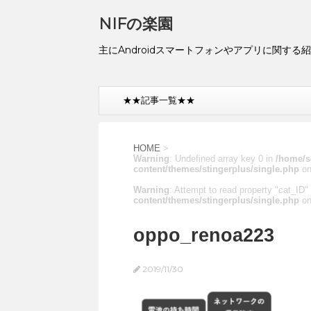
NIFの楽園
主にAndroidスマートフォンやアプリに関する
★★記事一覧★★
HOME
>
Warning
: Undefined array key 0 in
/home/s
content/themes/stingerplus/single.php
on
Warning
: Attempt to read property "cat_ID" 
content/themes/stingerplus/single.php
on
oppo_renoa223
2019/11/30