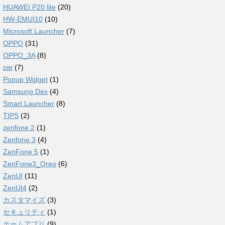
HUAWEI P20 lite
(20)
HW-EMUI10
(10)
Microsoft Launcher
(7)
OPPO
(31)
OPPO_3A
(8)
pie
(7)
Popup Widget
(1)
Samsung Dex
(4)
Smart Launcher
(8)
TIPS
(2)
zenfone 2
(1)
Zenfone 3
(4)
ZenFone 5
(1)
ZenFone3_Oreo
(6)
ZenUI
(11)
ZenUI4
(2)
カスタマイズ
(3)
セキュリティ
(1)
ホームアプリ
(9)