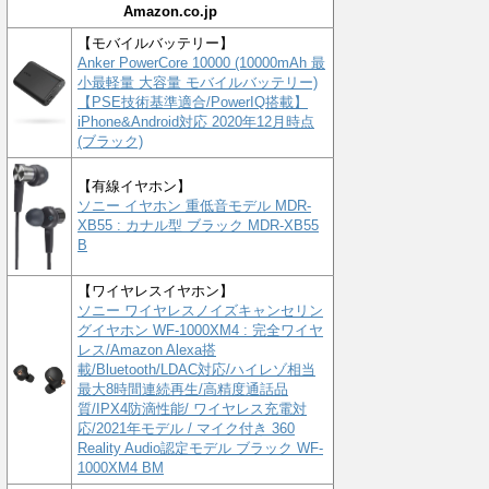
Amazon.co.jp
【モバイルバッテリー】
Anker PowerCore 10000 (10000mAh 最
小最軽量 大容量 モバイルバッテリー)
【PSE技術基準適合/PowerIQ搭載】
iPhone&Android対応 2020年12月時点
(ブラック)
【有線イヤホン】
ソニー イヤホン 重低音モデル MDR-
XB55 : カナル型 ブラック MDR-XB55
B
【ワイヤレスイヤホン】
ソニー ワイヤレスノイズキャンセリン
グイヤホン WF-1000XM4 : 完全ワイヤ
レス/Amazon Alexa搭
載/Bluetooth/LDAC対応/ハイレゾ相当
最大8時間連続再生/高精度通話品
質/IPX4防滴性能/ ワイヤレス充電対
応/2021年モデル / マイク付き 360
Reality Audio認定モデル ブラック WF-
1000XM4 BM