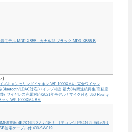
モデル MDR-XB55 : カナル型 ブラック MDR-XB55 B
ン】
ズキャンセリングイヤホン WF-1000XM4 : 完全ワイヤレ
a搭載/Bluetooth/LDAC対応/ハイレゾ相当 最大8時間連続再生/高精度
/ ワイヤレス充電対応/2021年モデル / マイク付き 360 Reality
ック WF-1000XM4 BM
MI切替器 4K2K対応 3入力1出力 リモコン付 PS4対応 自動切り
B給電ケーブル付 400-SW019