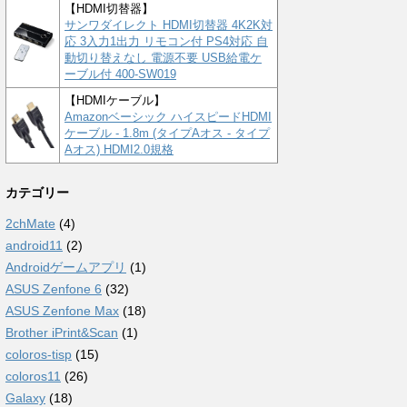
【HDMI切替器】
サンワダイレクト HDMI切替器 4K2K対
応 3入力1出力 リモコン付 PS4対応 自
動切り替えなし 電源不要 USB給電ケ
ーブル付 400-SW019
【HDMIケーブル】
Amazonベーシック ハイスピードHDMI
ケーブル - 1.8m (タイプAオス - タイプ
Aオス) HDMI2.0規格
カテゴリー
2chMate
(4)
android11
(2)
Androidゲームアプリ
(1)
ASUS Zenfone 6
(32)
ASUS Zenfone Max
(18)
Brother iPrint&Scan
(1)
coloros-tisp
(15)
coloros11
(26)
Galaxy
(18)