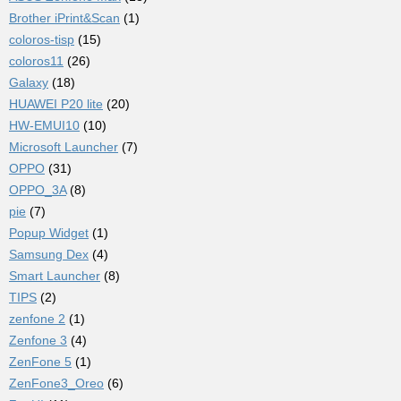
Brother iPrint&Scan
(1)
coloros-tisp
(15)
coloros11
(26)
Galaxy
(18)
HUAWEI P20 lite
(20)
HW-EMUI10
(10)
Microsoft Launcher
(7)
OPPO
(31)
OPPO_3A
(8)
pie
(7)
Popup Widget
(1)
Samsung Dex
(4)
Smart Launcher
(8)
TIPS
(2)
zenfone 2
(1)
Zenfone 3
(4)
ZenFone 5
(1)
ZenFone3_Oreo
(6)