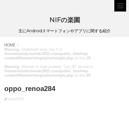
NIFの楽園
主にAndroidスマートフォンやアプリに関する紹介
HOME
>
Warning
: Undefined array key 0 in
/home/solodc/solodc2011.com/public_html/wp-
content/themes/stingerplus/single.php
on line
29
Warning
: Attempt to read property "cat_ID" on null in
/home/solodc/solodc2011.com/public_html/wp-
content/themes/stingerplus/single.php
on line
29
oppo_renoa284
2019/12/17