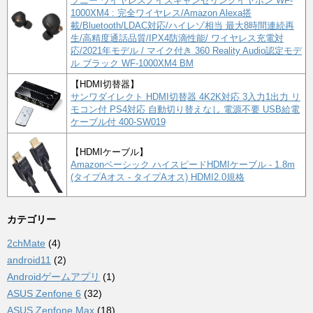
ソニー ワイヤレスノイズキャンセリングイヤホン WF-
1000XM4 : 完全ワイヤレス/Amazon Alexa搭
載/Bluetooth/LDAC対応/ハイレゾ相当 最大8時間連続再
生/高精度通話品質/IPX4防滴性能/ ワイヤレス充電対
応/2021年モデル / マイク付き 360 Reality Audio認定モデ
ル ブラック WF-1000XM4 BM
【HDMI切替器】
サンワダイレクト HDMI切替器 4K2K対応 3入力1出力 リ
モコン付 PS4対応 自動切り替えなし 電源不要 USB給電
ケーブル付 400-SW019
【HDMIケーブル】
Amazonベーシック ハイスピードHDMIケーブル - 1.8m
(タイプAオス - タイプAオス) HDMI2.0規格
カテゴリー
2chMate
(4)
android11
(2)
Androidゲームアプリ
(1)
ASUS Zenfone 6
(32)
ASUS Zenfone Max
(18)