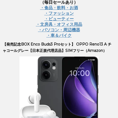
（毎日セールあり）
・食品・飲料・お酒
・ファッション
・ビューティー
・文房具・オフィス用品
・パソコン・周辺機器
・車＆バイク
【発売記念BOX Enco Buds3 Proセット】 OPPO Reno13 A チ
ャコールグレー【日本正規代理店品】SIMフリー（Amazon）