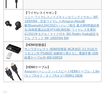
【ワイヤレスイヤホン】
ソニー ワイヤレスノイズキャンセリングイヤホン WF-
1000XM4 : 完全ワイヤレス/Amazon Alexa搭
載/Bluetooth/LDAC対応/ハイレゾ相当 最大8時間連続再
生/高精度通話品質/IPX4防滴性能/ ワイヤレス充電対
応/2021年モデル / マイク付き 360 Reality Audio認定モ
デル ブラック WF-1000XM4 BM
【HDMI切替器】
サンワダイレクト HDMI切替器 4K2K対応 3入力1出力
リモコン付 PS4対応 自動切り替えなし 電源不要 USB
給電ケーブル付 400-SW019
【HDMIケーブル】
Amazonベーシック ハイスピードHDMIケーブル - 1.8m
(タイプAオス - タイプAオス) HDMI2.0規格
-