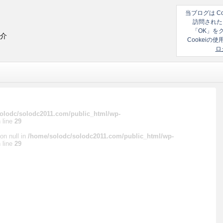
当ブログは C
訪問された
「OK」を
紹介
Cookei
ロ
olodc/solodc2011.com/public_html/wp-
 line
29
on null in
/home/solodc/solodc2011.com/public_html/wp-
 line
29