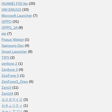
HUAWEI P20 lite
(20)
HW-EMUI10
(10)
Microsoft Launcher
(7)
OPPO
(31)
OPPO_3A
(8)
pie
(7)
Popup Widget
(1)
Samsung Dex
(4)
Smart Launcher
(8)
TIPS
(2)
zenfone 2
(1)
Zenfone 3
(4)
ZenFone 5
(1)
ZenFone3_Oreo
(6)
ZenUI
(11)
ZenUI4
(2)
カスタマイズ
(3)
セキュリティ
(1)
ホームアプリ
(9)