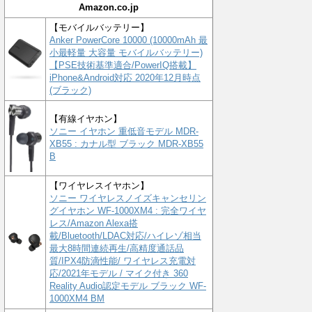
Amazon.co.jp
【モバイルバッテリー】
Anker PowerCore 10000 (10000mAh 最
小最軽量 大容量 モバイルバッテリー)
【PSE技術基準適合/PowerIQ搭載】
iPhone&Android対応 2020年12月時点
(ブラック)
【有線イヤホン】
ソニー イヤホン 重低音モデル MDR-
XB55 : カナル型 ブラック MDR-XB55
B
【ワイヤレスイヤホン】
ソニー ワイヤレスノイズキャンセリン
グイヤホン WF-1000XM4 : 完全ワイヤ
レス/Amazon Alexa搭
載/Bluetooth/LDAC対応/ハイレゾ相当
最大8時間連続再生/高精度通話品
質/IPX4防滴性能/ ワイヤレス充電対
応/2021年モデル / マイク付き 360
Reality Audio認定モデル ブラック WF-
1000XM4 BM