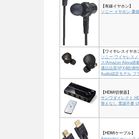
【有線イヤホン】
ソニー イヤホン 重低音
【ワイヤレスイヤホ
ソニー ワイヤレスノイ
ス/Amazon Alex
通話品質/IPX4防滴性能
Audio認定モデル ブラ
【HDMI切替器】
サンワダイレクト HD
替えなし 電源不要 US
【HDMIケーブル】
Amazonベーシック 