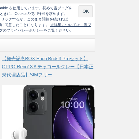
ookie を使用しています。初めて当ブログを
ときに、Cookeiの使用許可を求めます。
クリックするか、このまま閲覧を続ければ
の使用に同意したことになります。
※詳細については、当ブ
グのプライバシーポリシーをご覧ください。
【発売記念BOX Enco Buds3 Proセット】
OPPO Reno13 A チャコールグレー【日本正
規代理店品】SIMフリー