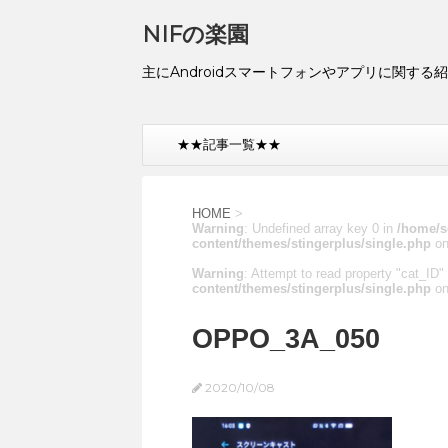
NIFの楽園
主にAndroidスマートフォンやアプリに関する
★★記事一覧★★
HOME
>
Warning
: Undefined array key 0 in
/home/s
content/themes/stingerplus/single.php
on
Warning
: Attempt to read property "cat_ID" 
content/themes/stingerplus/single.php
on
OPPO_3A_050
2020/10/08