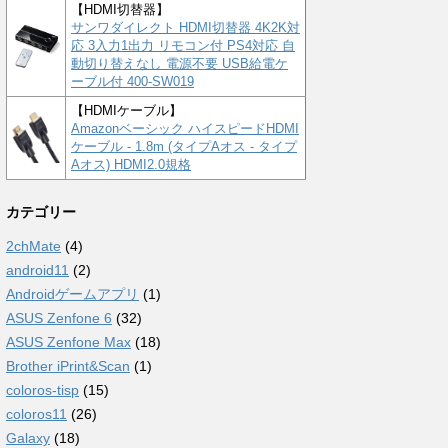
【HDMI切替器】
サンワダイレクト HDMI切替器 4K2K対
応 3入力1出力 リモコン付 PS4対応 自
動切り替えなし 電源不要 USB給電ケ
ーブル付 400-SW019
【HDMIケーブル】
Amazonベーシック ハイスピードHDMI
ケーブル - 1.8m (タイプAオス - タイプ
Aオス) HDMI2.0規格
カテゴリー
2chMate
(4)
android11
(2)
Androidゲームアプリ
(1)
ASUS Zenfone 6
(32)
ASUS Zenfone Max
(18)
Brother iPrint&Scan
(1)
coloros-tisp
(15)
coloros11
(26)
Galaxy
(18)