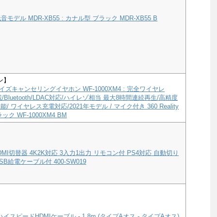
モデル MDR-XB55 : カナル型 ブラック MDR-XB55 B
ン】
ズキャンセリングイヤホン WF-1000XM4 : 完全ワイヤレ
a搭載/Bluetooth/LDAC対応/ハイレゾ相当 最大8時間連続再生/高精度
/ ワイヤレス充電対応/2021年モデル / マイク付き 360 Reality
ック WF-1000XM4 BM
MI切替器 4K2K対応 3入力1出力 リモコン付 PS4対応 自動切り
B給電ケーブル付 400-SW019
ハイスピードHDMIケーブル - 1.8m (タイプAオス - タイプAオス)