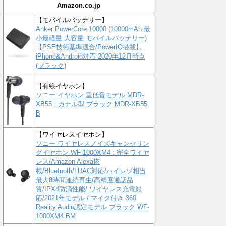
Amazon.co.jp
【モバイルバッテリー】
Anker PowerCore 10000 (10000mAh 最
小最軽量 大容量 モバイルバッテリー)
【PSE技術基準適合/PowerIQ搭載】
iPhone&Android対応 2020年12月時点
(ブラック)
【有線イヤホン】
ソニー イヤホン 重低音モデル MDR-
XB55 : カナル型 ブラック MDR-XB55
B
【ワイヤレスイヤホン】
ソニー ワイヤレスノイズキャンセリン
グイヤホン WF-1000XM4 : 完全ワイヤ
レス/Amazon Alexa搭
載/Bluetooth/LDAC対応/ハイレゾ相当
最大8時間連続再生/高精度通話品
質/IPX4防滴性能/ ワイヤレス充電対
応/2021年モデル / マイク付き 360
Reality Audio認定モデル ブラック WF-
1000XM4 BM