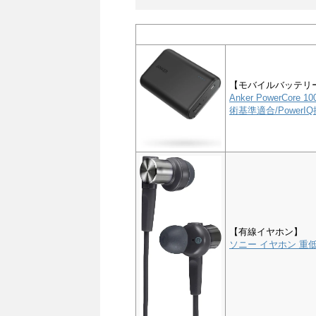
【モバイルバッテリ
Anker PowerCor
術基準適合/PowerIQ搭
【有線イヤホン】
ソニー イヤホン 重低音