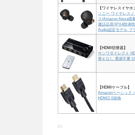
【ワイヤレスイヤホ
ソニー ワイヤレスノイ
ス/Amazon Alex
通話品質/IPX4防滴性能
Audio認定モデル ブラ
【HDMI切替器】
サンワダイレクト HD
替えなし 電源不要 US
【HDMIケーブル】
Amazonベーシック 
HDMI2.0規格
-