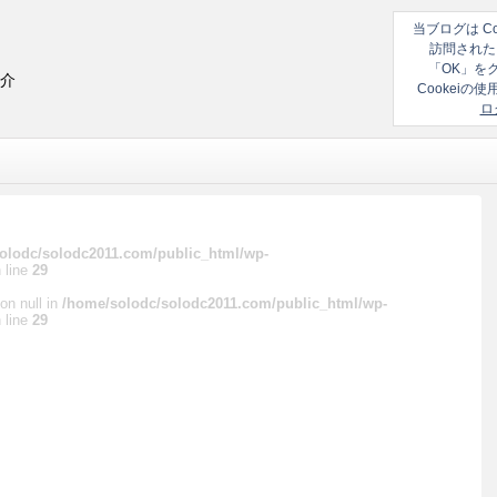
当ブログは C
訪問された
「OK」を
紹介
Cookei
ロ
olodc/solodc2011.com/public_html/wp-
 line
29
on null in
/home/solodc/solodc2011.com/public_html/wp-
 line
29