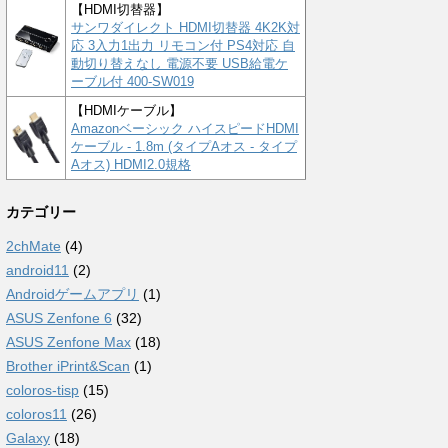
【HDMI切替器】
サンワダイレクト HDMI切替器 4K2K対
応 3入力1出力 リモコン付 PS4対応 自
動切り替えなし 電源不要 USB給電ケ
ーブル付 400-SW019
【HDMIケーブル】
Amazonベーシック ハイスピードHDMI
ケーブル - 1.8m (タイプAオス - タイプ
Aオス) HDMI2.0規格
カテゴリー
2chMate
(4)
android11
(2)
Androidゲームアプリ
(1)
ASUS Zenfone 6
(32)
ASUS Zenfone Max
(18)
Brother iPrint&Scan
(1)
coloros-tisp
(15)
coloros11
(26)
Galaxy
(18)