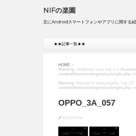
NIFの楽園
主にAndroidスマートフォンやアプリに関する
★★記事一覧★★
HOME
>
Warning
: Undefined array key 0 in
/home/s
content/themes/stingerplus/single.php
on
Warning
: Attempt to read property "cat_ID" 
content/themes/stingerplus/single.php
on
OPPO_3A_057
2020/10/09