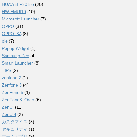
HUAWEI P20 lite
(20)
HW-EMUI10
(10)
Microsoft Launcher
(7)
OPPO
(31)
OPPO_3A
(8)
pie
(7)
Popup Widget
(1)
Samsung Dex
(4)
Smart Launcher
(8)
TIPS
(2)
zenfone 2
(1)
Zenfone 3
(4)
ZenFone 5
(1)
ZenFone3_Oreo
(6)
ZenUI
(11)
ZenUI4
(2)
カスタマイズ
(3)
セキュリティ
(1)
ホームアプリ
(9)