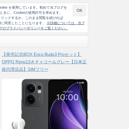
ookie を使用しています。初めて当ブログを
ときに、Cookeiの使用許可を求めます。
クリックするか、このまま閲覧を続ければ
の使用に同意したことになります。
※詳細については、当ブ
グのプライバシーポリシーをご覧ください。
【発売記念BOX Enco Buds3 Proセット】
OPPO Reno13 A チャコールグレー【日本正
規代理店品】SIMフリー