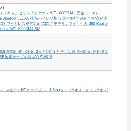
ン】
ズキャンセリングイヤホン WF-1000XM4 : 完全ワイヤレ
a搭載/Bluetooth/LDAC対応/ハイレゾ相当 最大8時間連続再生/高精度
/ ワイヤレス充電対応/2021年モデル / マイク付き 360 Reality
ック WF-1000XM4 BM
MI切替器 4K2K対応 3入力1出力 リモコン付 PS4対応 自動切り
B給電ケーブル付 400-SW019
ハイスピードHDMIケーブル - 1.8m (タイプAオス - タイプAオス)