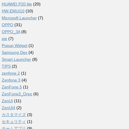
HUAWEI P20 lite
(20)
HW-EMUI10
(10)
Microsoft Launcher
(7)
OPPO
(31)
OPPO_3A
(8)
pie
(7)
Popup Widget
(1)
Samsung Dex
(4)
Smart Launcher
(8)
TIPS
(2)
zenfone 2
(1)
Zenfone 3
(4)
ZenFone 5
(1)
ZenFone3_Oreo
(6)
ZenUI
(11)
ZenUI4
(2)
カスタマイズ
(3)
セキュリティ
(1)
ホームアプリ
(9)