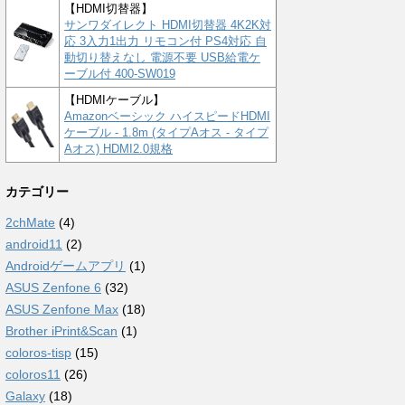
【HDMI切替器】
サンワダイレクト HDMI切替器 4K2K対
応 3入力1出力 リモコン付 PS4対応 自
動切り替えなし 電源不要 USB給電ケ
ーブル付 400-SW019
【HDMIケーブル】
Amazonベーシック ハイスピードHDMI
ケーブル - 1.8m (タイプAオス - タイプ
Aオス) HDMI2.0規格
カテゴリー
2chMate
(4)
android11
(2)
Androidゲームアプリ
(1)
ASUS Zenfone 6
(32)
ASUS Zenfone Max
(18)
Brother iPrint&Scan
(1)
coloros-tisp
(15)
coloros11
(26)
Galaxy
(18)