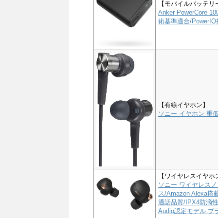
【モバイルバッテリ
Anker PowerCor
術基準適合/PowerIQ搭
【有線イヤホン】
ソニー イヤホン 重低音
【ワイヤレスイヤホ
ソニー ワイヤレスノイ
ス/Amazon Alex
通話品質/IPX4防滴性能
Audio認定モデル ブラ