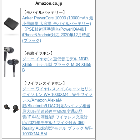
Amazon.co.jp
【モバイルバッテリー】
Anker PowerCore 10000 (10000mAh 最
小最軽量 大容量 モバイルバッテリー)
【PSE技術基準適合/PowerIQ搭載】
iPhone&Android対応 2020年12月時点
(ブラック)
【有線イヤホン】
ソニー イヤホン 重低音モデル MDR-
XB55 : カナル型 ブラック MDR-XB55
B
【ワイヤレスイヤホン】
ソニー ワイヤレスノイズキャンセリン
グイヤホン WF-1000XM4 : 完全ワイヤ
レス/Amazon Alexa搭
載/Bluetooth/LDAC対応/ハイレゾ相当
最大8時間連続再生/高精度通話品
質/IPX4防滴性能/ ワイヤレス充電対
応/2021年モデル / マイク付き 360
Reality Audio認定モデル ブラック WF-
1000XM4 BM