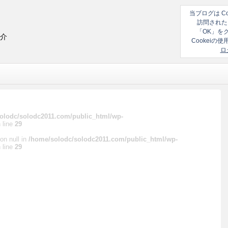
当ブログは C
訪問された
「OK」を
紹介
Cookei
ロ
olodc/solodc2011.com/public_html/wp-
 line
29
on null in
/home/solodc/solodc2011.com/public_html/wp-
 line
29