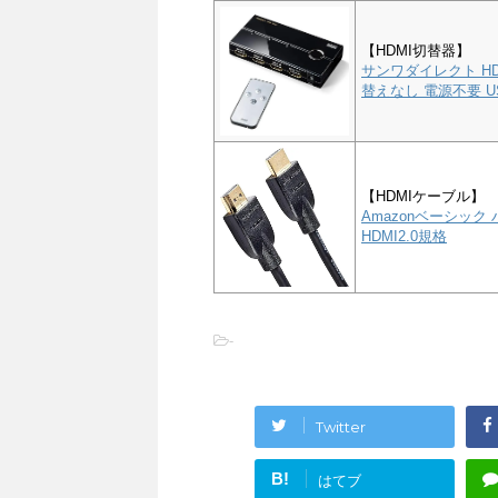
【HDMI切替器】
サンワダイレクト HD
替えなし 電源不要 US
【HDMIケーブル】
Amazonベーシック 
HDMI2.0規格
-
Twitter
B!
はてブ