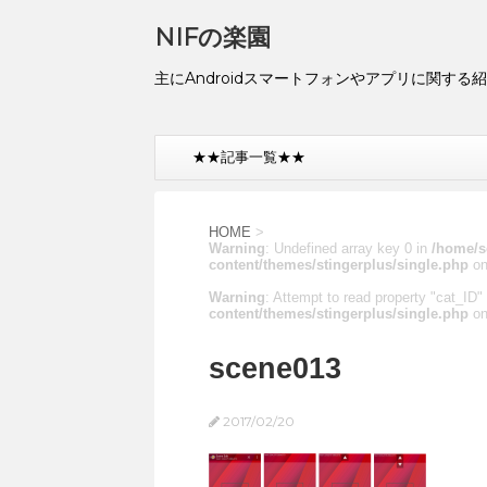
NIFの楽園
主にAndroidスマートフォンやアプリに関する
★★記事一覧★★
HOME
>
Warning
: Undefined array key 0 in
/home/s
content/themes/stingerplus/single.php
on
Warning
: Attempt to read property "cat_ID" 
content/themes/stingerplus/single.php
on
scene013
2017/02/20