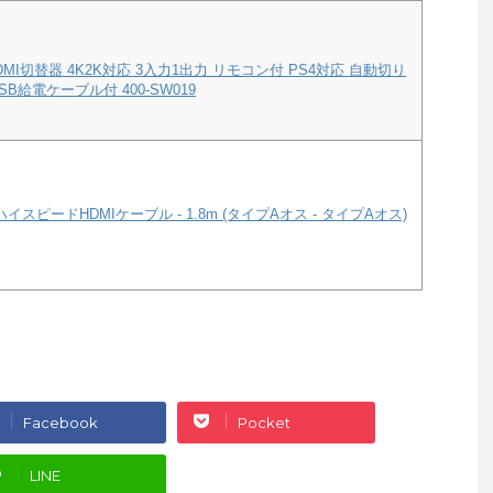
MI切替器 4K2K対応 3入力1出力 リモコン付 PS4対応 自動切り
B給電ケーブル付 400-SW019
ハイスピードHDMIケーブル - 1.8m (タイプAオス - タイプAオス)
Facebook
Pocket
LINE