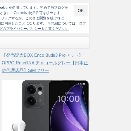
ookie を使用しています。初めて当ブログを
ときに、Cookeiの使用許可を求めます。
クリックするか、このまま閲覧を続ければ
の使用に同意したことになります。
※詳細については、当ブ
グのプライバシーポリシーをご覧ください。
【発売記念BOX Enco Buds3 Proセット】
OPPO Reno13 A チャコールグレー【日本正
規代理店品】SIMフリー