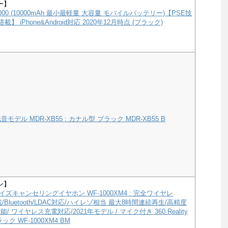
ー】
e 10000 (10000mAh 最小最軽量 大容量 モバイルバッテリー)【PSE技
載】 iPhone&Android対応 2020年12月時点 (ブラック)
モデル MDR-XB55 : カナル型 ブラック MDR-XB55 B
ン】
ズキャンセリングイヤホン WF-1000XM4 : 完全ワイヤレ
a搭載/Bluetooth/LDAC対応/ハイレゾ相当 最大8時間連続再生/高精度
/ ワイヤレス充電対応/2021年モデル / マイク付き 360 Reality
ック WF-1000XM4 BM