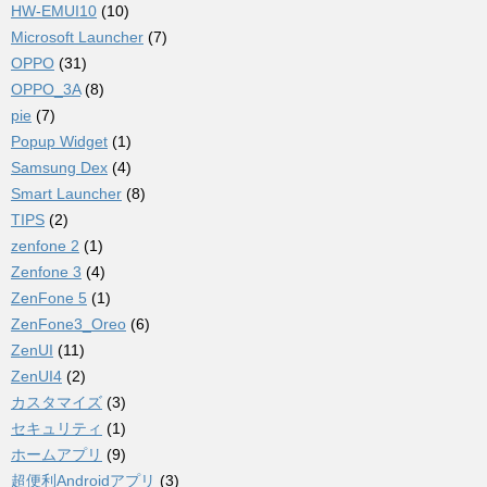
HW-EMUI10
(10)
Microsoft Launcher
(7)
OPPO
(31)
OPPO_3A
(8)
pie
(7)
Popup Widget
(1)
Samsung Dex
(4)
Smart Launcher
(8)
TIPS
(2)
zenfone 2
(1)
Zenfone 3
(4)
ZenFone 5
(1)
ZenFone3_Oreo
(6)
ZenUI
(11)
ZenUI4
(2)
カスタマイズ
(3)
セキュリティ
(1)
ホームアプリ
(9)
超便利Androidアプリ
(3)