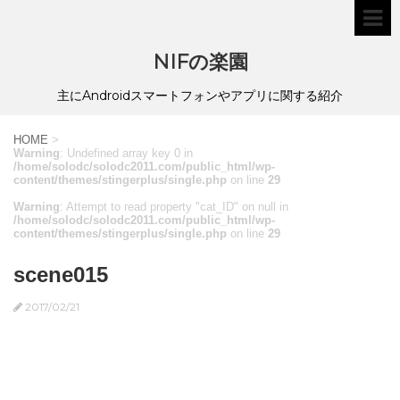
NIFの楽園
主にAndroidスマートフォンやアプリに関する紹介
HOME
>
Warning
: Undefined array key 0 in
/home/solodc/solodc2011.com/public_html/wp-
content/themes/stingerplus/single.php
on line
29
Warning
: Attempt to read property "cat_ID" on null in
/home/solodc/solodc2011.com/public_html/wp-
content/themes/stingerplus/single.php
on line
29
scene015
2017/02/21