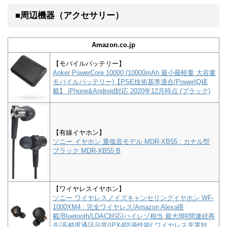
■周辺機器（アクセサリー）
Amazon.co.jp
【モバイルバッテリー】
Anker PowerCore 10000 (10000mAh 最小最軽量 大容量
モバイルバッテリー)【PSE技術基準適合/PowerIQ搭
載】 iPhone&Android対応 2020年12月時点 (ブラック)
【有線イヤホン】
ソニー イヤホン 重低音モデル MDR-XB55 : カナル型
ブラック MDR-XB55 B
【ワイヤレスイヤホン】
ソニー ワイヤレスノイズキャンセリングイヤホン WF-
1000XM4 : 完全ワイヤレス/Amazon Alexa搭
載/Bluetooth/LDAC対応/ハイレゾ相当 最大8時間連続再
生/高精度通話品質/IPX4防滴性能/ ワイヤレス充電対