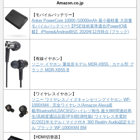
Amazon.co.jp
【モバイルバッテリー】
Anker PowerCore 10000 (10000mAh 最小最軽量 大容量
モバイルバッテリー)【PSE技術基準適合/PowerIQ搭
載】 iPhone&Android対応 2020年12月時点 (ブラック)
【有線イヤホン】
ソニー イヤホン 重低音モデル MDR-XB55 : カナル型 ブ
ラック MDR-XB55 B
【ワイヤレスイヤホン】
ソニー ワイヤレスノイズキャンセリングイヤホン WF-
1000XM4 : 完全ワイヤレス/Amazon Alexa搭
載/Bluetooth/LDAC対応/ハイレゾ相当 最大8時間連続再
生/高精度通話品質/IPX4防滴性能/ ワイヤレス充電対
応/2021年モデル / マイク付き 360 Reality Audio認定モデ
ル ブラック WF-1000XM4 BM
【HDMI切替器】