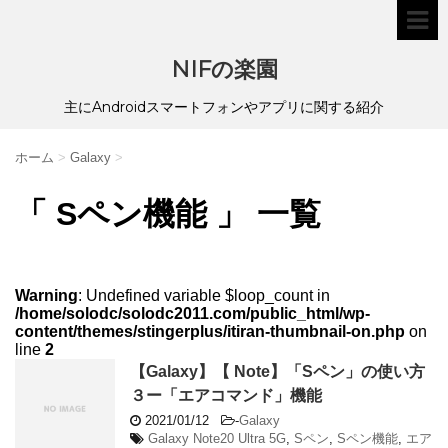
NIFの楽園
主にAndroidスマートフォンやアプリに関する紹介
ホーム
>
Galaxy
>
「 Sペン機能 」 一覧
Warning
: Undefined variable $loop_count in
/home/solodc/solodc2011.com/public_html/wp-
content/themes/stingerplus/itiran-thumbnail-on.php
on
line
2
【Galaxy】【 Note】「Sペン」の使い方
３ー「エアコマンド」機能
2021/01/12
-
Galaxy
Galaxy Note20 Ultra 5G
,
Sペン
,
Sペン機能
,
エア