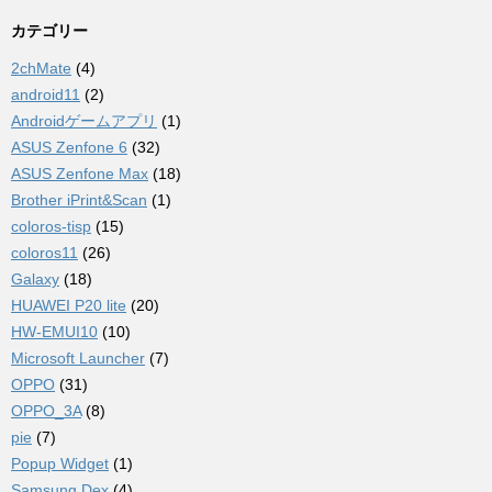
カテゴリー
2chMate
(4)
android11
(2)
Androidゲームアプリ
(1)
ASUS Zenfone 6
(32)
ASUS Zenfone Max
(18)
Brother iPrint&Scan
(1)
coloros-tisp
(15)
coloros11
(26)
Galaxy
(18)
HUAWEI P20 lite
(20)
HW-EMUI10
(10)
Microsoft Launcher
(7)
OPPO
(31)
OPPO_3A
(8)
pie
(7)
Popup Widget
(1)
Samsung Dex
(4)