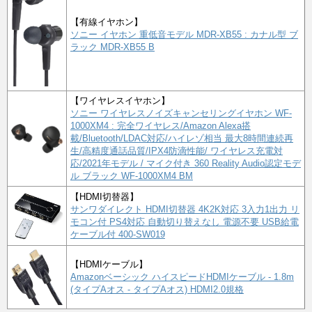
【有線イヤホン】
ソニー イヤホン 重低音モデル MDR-XB55 : カナル型 ブ
ラック MDR-XB55 B
【ワイヤレスイヤホン】
ソニー ワイヤレスノイズキャンセリングイヤホン WF-
1000XM4 : 完全ワイヤレス/Amazon Alexa搭
載/Bluetooth/LDAC対応/ハイレゾ相当 最大8時間連続再
生/高精度通話品質/IPX4防滴性能/ ワイヤレス充電対
応/2021年モデル / マイク付き 360 Reality Audio認定モデ
ル ブラック WF-1000XM4 BM
【HDMI切替器】
サンワダイレクト HDMI切替器 4K2K対応 3入力1出力 リ
モコン付 PS4対応 自動切り替えなし 電源不要 USB給電
ケーブル付 400-SW019
【HDMIケーブル】
Amazonベーシック ハイスピードHDMIケーブル - 1.8m
(タイプAオス - タイプAオス) HDMI2.0規格