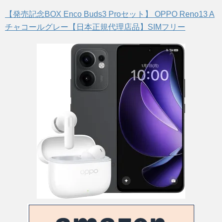
【発売記念BOX Enco Buds3 Proセット】 OPPO Reno13 A
チャコールグレー【日本正規代理店品】SIMフリー