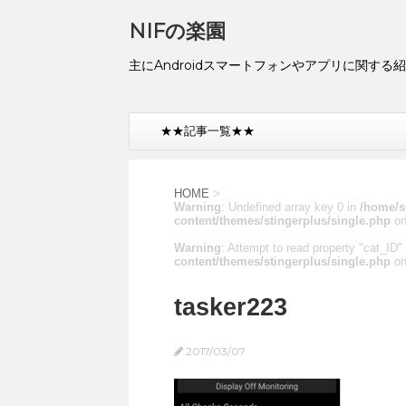
NIFの楽園
主にAndroidスマートフォンやアプリに関する
★★記事一覧★★
HOME
>
Warning
: Undefined array key 0 in
/home/s
content/themes/stingerplus/single.php
on
Warning
: Attempt to read property "cat_ID" 
content/themes/stingerplus/single.php
on
tasker223
2017/03/07