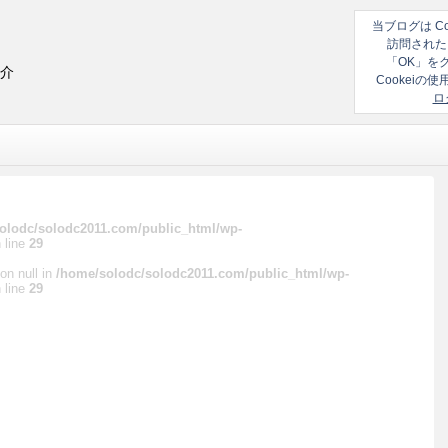
当ブログは C
訪問された
「OK」を
紹介
Cookei
ロ
olodc/solodc2011.com/public_html/wp-
 line
29
on null in
/home/solodc/solodc2011.com/public_html/wp-
 line
29