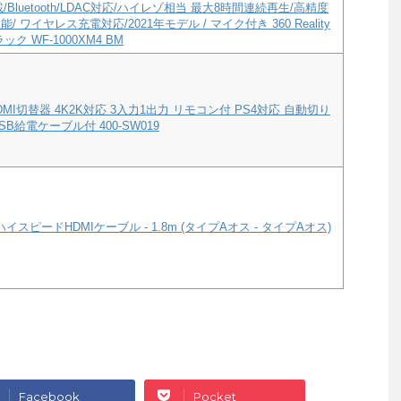
a搭載/Bluetooth/LDAC対応/ハイレゾ相当 最大8時間連続再生/高精度
/ ワイヤレス充電対応/2021年モデル / マイク付き 360 Reality
ック WF-1000XM4 BM
MI切替器 4K2K対応 3入力1出力 リモコン付 PS4対応 自動切り
B給電ケーブル付 400-SW019
ハイスピードHDMIケーブル - 1.8m (タイプAオス - タイプAオス)
Facebook
Pocket