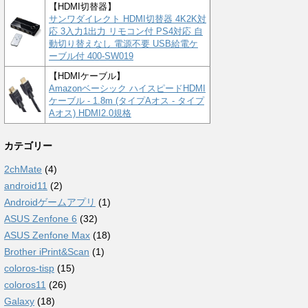
【HDMI切替器】
サンワダイレクト HDMI切替器 4K2K対
応 3入力1出力 リモコン付 PS4対応 自
動切り替えなし 電源不要 USB給電ケ
ーブル付 400-SW019
【HDMIケーブル】
Amazonベーシック ハイスピードHDMI
ケーブル - 1.8m (タイプAオス - タイプ
Aオス) HDMI2.0規格
カテゴリー
2chMate
(4)
android11
(2)
Androidゲームアプリ
(1)
ASUS Zenfone 6
(32)
ASUS Zenfone Max
(18)
Brother iPrint&Scan
(1)
coloros-tisp
(15)
coloros11
(26)
Galaxy
(18)