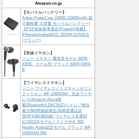
Amazon.co.jp
【モバイルバッテリー】
Anker PowerCore 10000 (10000mAh 最
小最軽量 大容量 モバイルバッテリー)
【PSE技術基準適合/PowerIQ搭載】
iPhone&Android対応 2020年12月時点
(ブラック)
【有線イヤホン】
ソニー イヤホン 重低音モデル MDR-
XB55 : カナル型 ブラック MDR-XB55
B
【ワイヤレスイヤホン】
ソニー ワイヤレスノイズキャンセリン
グイヤホン WF-1000XM4 : 完全ワイヤ
レス/Amazon Alexa搭
載/Bluetooth/LDAC対応/ハイレゾ相当
最大8時間連続再生/高精度通話品
質/IPX4防滴性能/ ワイヤレス充電対
応/2021年モデル / マイク付き 360
Reality Audio認定モデル ブラック WF-
1000XM4 BM