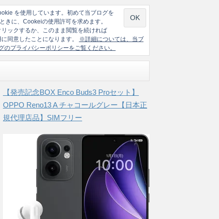
ookie を使用しています。初めて当ブログを
ときに、Cookeiの使用許可を求めます。
クリックするか、このまま閲覧を続ければ
の使用に同意したことになります。
※詳細については、当ブ
グのプライバシーポリシーをご覧ください。
【発売記念BOX Enco Buds3 Proセット】
OPPO Reno13 A チャコールグレー【日本正
規代理店品】SIMフリー