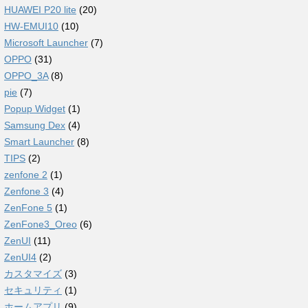
HUAWEI P20 lite
(20)
HW-EMUI10
(10)
Microsoft Launcher
(7)
OPPO
(31)
OPPO_3A
(8)
pie
(7)
Popup Widget
(1)
Samsung Dex
(4)
Smart Launcher
(8)
TIPS
(2)
zenfone 2
(1)
Zenfone 3
(4)
ZenFone 5
(1)
ZenFone3_Oreo
(6)
ZenUI
(11)
ZenUI4
(2)
カスタマイズ
(3)
セキュリティ
(1)
ホームアプリ
(9)