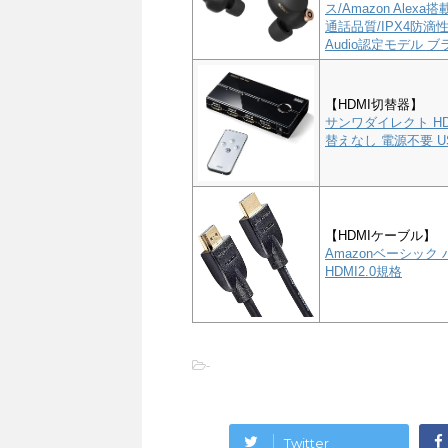
ス/Amazon Alex
通話品質/IPX4防滴性能
Audio認定モデル ブラ
【HDMI切替器】
サンワダイレクト HD
替えなし 電源不要 US
【HDMIケーブル】
Amazonベーシック 
HDMI2.0規格
-
Twitter