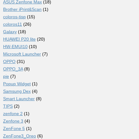
ASUS Zenfone Max
(18)
Brother iPrint&Scan
(1)
coloros-tisp
(15)
coloros11
(26)
Galaxy
(18)
HUAWEI P20 lite
(20)
HW-EMUI10
(10)
Microsoft Launcher
(7)
OPPO
(31)
OPPO_3A
(8)
pie
(7)
Popup Widget
(1)
Samsung Dex
(4)
Smart Launcher
(8)
TIPS
(2)
zenfone 2
(1)
Zenfone 3
(4)
ZenFone 5
(1)
ZenFone3_Oreo
(6)