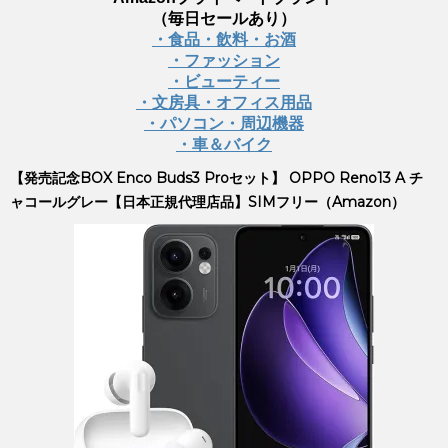
（毎日セールあり）
・食品・飲料・お酒
・ファッション
・ビューティー
・文房具・オフィス用品
・パソコン・周辺機器
・車＆バイク
【発売記念BOX Enco Buds3 Proセット】 OPPO Reno13 A チ
ャコールグレー【日本正規代理店品】SIMフリー（Amazon）