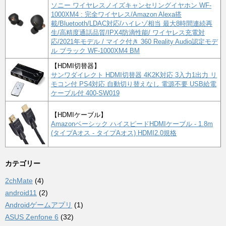
ソニー ワイヤレスノイズキャンセリングイヤホン WF-
1000XM4 : 完全ワイヤレス/Amazon Alexa搭
載/Bluetooth/LDAC対応/ハイレゾ相当 最大8時間連続再
生/高精度通話品質/IPX4防滴性能/ ワイヤレス充電対
応/2021年モデル / マイク付き 360 Reality Audio認定モデ
ル ブラック WF-1000XM4 BM
【HDMI切替器】
サンワダイレクト HDMI切替器 4K2K対応 3入力1出力 リ
モコン付 PS4対応 自動切り替えなし 電源不要 USB給電
ケーブル付 400-SW019
【HDMIケーブル】
Amazonベーシック ハイスピードHDMIケーブル - 1.8m
(タイプAオス - タイプAオス) HDMI2.0規格
カテゴリー
2chMate
(4)
android11
(2)
Androidゲームアプリ
(1)
ASUS Zenfone 6
(32)