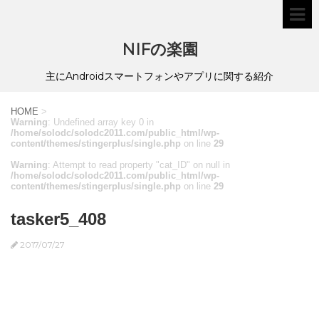
NIFの楽園
主にAndroidスマートフォンやアプリに関する紹介
HOME
>
Warning
: Undefined array key 0 in
/home/solodc/solodc2011.com/public_html/wp-
content/themes/stingerplus/single.php
on line
29
Warning
: Attempt to read property "cat_ID" on null in
/home/solodc/solodc2011.com/public_html/wp-
content/themes/stingerplus/single.php
on line
29
tasker5_408
2017/07/27