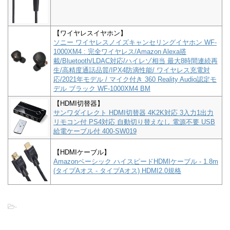
【ワイヤレスイヤホン】
ソニー ワイヤレスノイズキャンセリングイヤホン WF-
1000XM4 : 完全ワイヤレス/Amazon Alexa搭
載/Bluetooth/LDAC対応/ハイレゾ相当 最大8時間連続再
生/高精度通話品質/IPX4防滴性能/ ワイヤレス充電対
応/2021年モデル / マイク付き 360 Reality Audio認定モ
デル ブラック WF-1000XM4 BM
【HDMI切替器】
サンワダイレクト HDMI切替器 4K2K対応 3入力1出力
リモコン付 PS4対応 自動切り替えなし 電源不要 USB
給電ケーブル付 400-SW019
【HDMIケーブル】
Amazonベーシック ハイスピードHDMIケーブル - 1.8m
(タイプAオス - タイプAオス) HDMI2.0規格
-