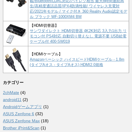
載/Bluetooth/LDAC対応/ハイレゾ相当 最大8時間連続再
生/高精度通話品質/IPX4防滴性能/ ワイヤレス充電対
応/2021年モデル / マイク付き 360 Reality Audio認定モデ
ル ブラック WF-1000XM4 BM
【HDMI切替器】
サンワダイレクト HDMI切替器 4K2K対応 3入力1出力 リ
モコン付 PS4対応 自動切り替えなし 電源不要 USB給電
ケーブル付 400-SW019
【HDMIケーブル】
Amazonベーシック ハイスピードHDMIケーブル - 1.8m
(タイプAオス - タイプAオス) HDMI2.0規格
カテゴリー
2chMate
(4)
android11
(2)
Androidゲームアプリ
(1)
ASUS Zenfone 6
(32)
ASUS Zenfone Max
(18)
Brother iPrint&Scan
(1)