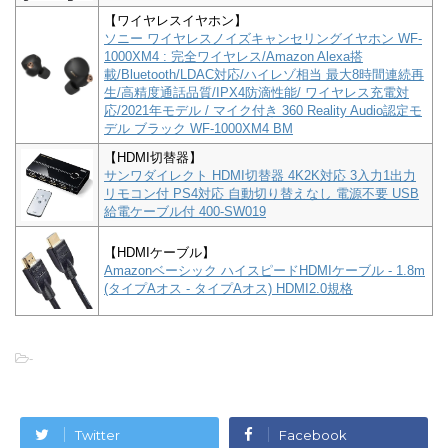
【ワイヤレスイヤホン】
ソニー ワイヤレスノイズキャンセリングイヤホン WF-
1000XM4 : 完全ワイヤレス/Amazon Alexa搭
載/Bluetooth/LDAC対応/ハイレゾ相当 最大8時間連続再
生/高精度通話品質/IPX4防滴性能/ ワイヤレス充電対
応/2021年モデル / マイク付き 360 Reality Audio認定モ
デル ブラック WF-1000XM4 BM
【HDMI切替器】
サンワダイレクト HDMI切替器 4K2K対応 3入力1出力
リモコン付 PS4対応 自動切り替えなし 電源不要 USB
給電ケーブル付 400-SW019
【HDMIケーブル】
Amazonベーシック ハイスピードHDMIケーブル - 1.8m
(タイプAオス - タイプAオス) HDMI2.0規格
-
Twitter
Facebook