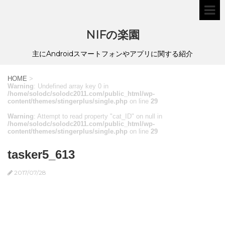
NIFの楽園
主にAndroidスマートフォンやアプリに関する紹介
HOME
>
Warning
: Undefined array key 0 in
/home/solodc/solodc2011.com/public_html/wp-
content/themes/stingerplus/single.php
on line
29
Warning
: Attempt to read property "cat_ID" on null in
/home/solodc/solodc2011.com/public_html/wp-
content/themes/stingerplus/single.php
on line
29
tasker5_613
2017/07/28