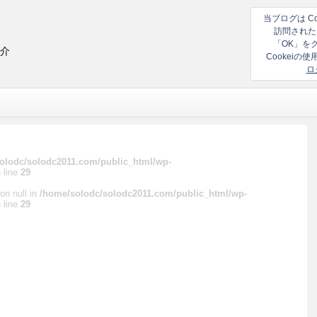
当ブログは C
訪問された
「OK」を
紹介
Cookei
ロ
olodc/solodc2011.com/public_html/wp-
 line
29
on null in
/home/solodc/solodc2011.com/public_html/wp-
 line
29