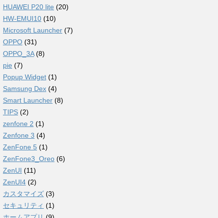
HUAWEI P20 lite
(20)
HW-EMUI10
(10)
Microsoft Launcher
(7)
OPPO
(31)
OPPO_3A
(8)
pie
(7)
Popup Widget
(1)
Samsung Dex
(4)
Smart Launcher
(8)
TIPS
(2)
zenfone 2
(1)
Zenfone 3
(4)
ZenFone 5
(1)
ZenFone3_Oreo
(6)
ZenUI
(11)
ZenUI4
(2)
カスタマイズ
(3)
セキュリティ
(1)
ホームアプリ
(9)