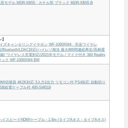
モデル MDR-XB55 : カナル型 ブラック MDR-XB55 B
ン】
ズキャンセリングイヤホン WF-1000XM4 : 完全ワイヤレ
a搭載/Bluetooth/LDAC対応/ハイレゾ相当 最大8時間連続再生/高精度
/ ワイヤレス充電対応/2021年モデル / マイク付き 360 Reality
ック WF-1000XM4 BM
MI切替器 4K2K対応 3入力1出力 リモコン付 PS4対応 自動切り
B給電ケーブル付 400-SW019
ハイスピードHDMIケーブル - 1.8m (タイプAオス - タイプAオス)