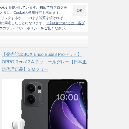
ookie を使用しています。初めて当ブログを
ときに、Cookeiの使用許可を求めます。
クリックするか、このまま閲覧を続ければ
の使用に同意したことになります。
※詳細については、当ブ
グのプライバシーポリシーをご覧ください。
【発売記念BOX Enco Buds3 Proセット】
OPPO Reno13 A チャコールグレー【日本正
規代理店品】SIMフリー