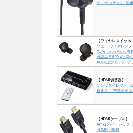
ソニー イヤホン 重低音
【ワイヤレスイヤホ
ソニー ワイヤレスノイ
ス/Amazon Alex
通話品質/IPX4防滴性能
Audio認定モデル ブラ
【HDMI切替器】
サンワダイレクト HD
替えなし 電源不要 US
【HDMIケーブル】
Amazonベーシック 
HDMI2.0規格