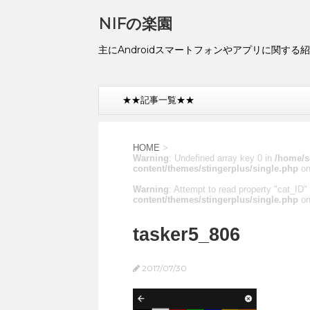
NIFの楽園
主にAndroidスマートフォンやアプリに関する
★★記事一覧★★
HOME
>
Warning
: Undefined array key 0 in
/home/s
content/themes/stingerplus/single.php
on
Warning
: Attempt to read property "cat_ID" 
content/themes/stingerplus/single.php
on
tasker5_806
2017/07/30