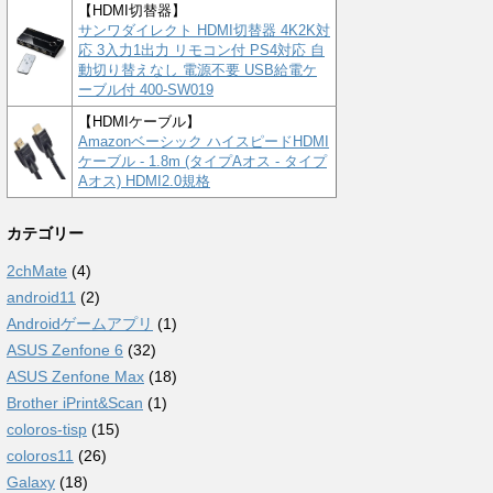
【HDMI切替器】
サンワダイレクト HDMI切替器 4K2K対
応 3入力1出力 リモコン付 PS4対応 自
動切り替えなし 電源不要 USB給電ケ
ーブル付 400-SW019
【HDMIケーブル】
Amazonベーシック ハイスピードHDMI
ケーブル - 1.8m (タイプAオス - タイプ
Aオス) HDMI2.0規格
カテゴリー
2chMate
(4)
android11
(2)
Androidゲームアプリ
(1)
ASUS Zenfone 6
(32)
ASUS Zenfone Max
(18)
Brother iPrint&Scan
(1)
coloros-tisp
(15)
coloros11
(26)
Galaxy
(18)