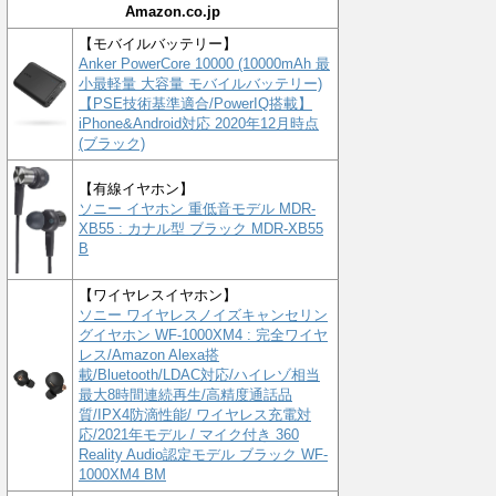
Amazon.co.jp
【モバイルバッテリー】
Anker PowerCore 10000 (10000mAh 最
小最軽量 大容量 モバイルバッテリー)
【PSE技術基準適合/PowerIQ搭載】
iPhone&Android対応 2020年12月時点
(ブラック)
【有線イヤホン】
ソニー イヤホン 重低音モデル MDR-
XB55 : カナル型 ブラック MDR-XB55
B
【ワイヤレスイヤホン】
ソニー ワイヤレスノイズキャンセリン
グイヤホン WF-1000XM4 : 完全ワイヤ
レス/Amazon Alexa搭
載/Bluetooth/LDAC対応/ハイレゾ相当
最大8時間連続再生/高精度通話品
質/IPX4防滴性能/ ワイヤレス充電対
応/2021年モデル / マイク付き 360
Reality Audio認定モデル ブラック WF-
1000XM4 BM