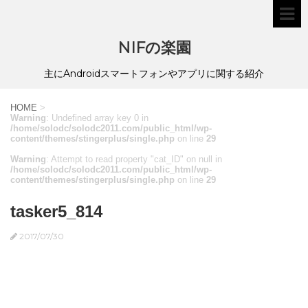
NIFの楽園
主にAndroidスマートフォンやアプリに関する紹介
HOME
>
Warning
: Undefined array key 0 in
/home/solodc/solodc2011.com/public_html/wp-
content/themes/stingerplus/single.php
on line
29
Warning
: Attempt to read property "cat_ID" on null in
/home/solodc/solodc2011.com/public_html/wp-
content/themes/stingerplus/single.php
on line
29
tasker5_814
2017/07/30