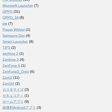
Microsoft Launcher
(7)
OPPO
(31)
OPPO_3A
(8)
pie
(7)
Popup Widget
(1)
Samsung Dex
(4)
Smart Launcher
(8)
TIPS
(2)
zenfone 2
(1)
Zenfone 3
(4)
ZenFone 5
(1)
ZenFone3_Oreo
(6)
ZenUI
(11)
ZenUI4
(2)
カスタマイズ
(3)
セキュリティ
(1)
ホームアプリ
(9)
超便利Androidアプリ
(3)