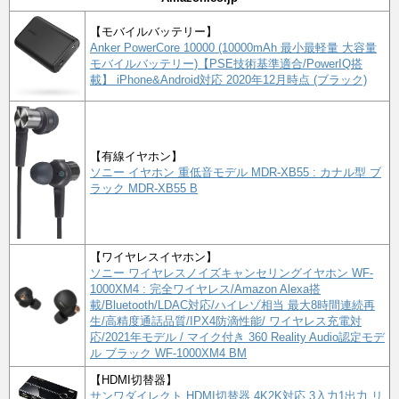
【モバイルバッテリー】
Anker PowerCore 10000 (10000mAh 最小最軽量 大容量
モバイルバッテリー)【PSE技術基準適合/PowerIQ搭
載】 iPhone&Android対応 2020年12月時点 (ブラック)
【有線イヤホン】
ソニー イヤホン 重低音モデル MDR-XB55 : カナル型 ブ
ラック MDR-XB55 B
【ワイヤレスイヤホン】
ソニー ワイヤレスノイズキャンセリングイヤホン WF-
1000XM4 : 完全ワイヤレス/Amazon Alexa搭
載/Bluetooth/LDAC対応/ハイレゾ相当 最大8時間連続再
生/高精度通話品質/IPX4防滴性能/ ワイヤレス充電対
応/2021年モデル / マイク付き 360 Reality Audio認定モデ
ル ブラック WF-1000XM4 BM
【HDMI切替器】
サンワダイレクト HDMI切替器 4K2K対応 3入力1出力 リ