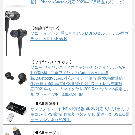
載】 iPhone&Android対応 2020年12月時点 (ブラック)
【有線イヤホン】
ソニー イヤホン 重低音モデル MDR-XB55 : カナル型 ブ
ラック MDR-XB55 B
【ワイヤレスイヤホン】
ソニー ワイヤレスノイズキャンセリングイヤホン WF-
1000XM4 : 完全ワイヤレス/Amazon Alexa搭
載/Bluetooth/LDAC対応/ハイレゾ相当 最大8時間連続再
生/高精度通話品質/IPX4防滴性能/ ワイヤレス充電対
応/2021年モデル / マイク付き 360 Reality Audio認定モデ
ル ブラック WF-1000XM4 BM
【HDMI切替器】
サンワダイレクト HDMI切替器 4K2K対応 3入力1出力 リ
モコン付 PS4対応 自動切り替えなし 電源不要 USB給電
ケーブル付 400-SW019
【HDMIケーブル】