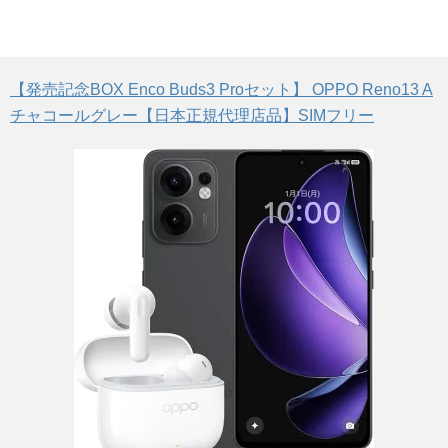
【発売記念BOX Enco Buds3 Proセット】 OPPO Reno13 A
チャコールグレー【日本正規代理店品】SIMフリー