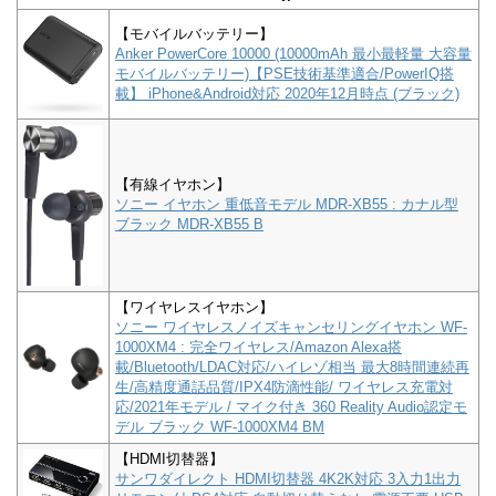
【モバイルバッテリー】
Anker PowerCore 10000 (10000mAh 最小最軽量 大容量
モバイルバッテリー)【PSE技術基準適合/PowerIQ搭
載】 iPhone&Android対応 2020年12月時点 (ブラック)
【有線イヤホン】
ソニー イヤホン 重低音モデル MDR-XB55 : カナル型
ブラック MDR-XB55 B
【ワイヤレスイヤホン】
ソニー ワイヤレスノイズキャンセリングイヤホン WF-
1000XM4 : 完全ワイヤレス/Amazon Alexa搭
載/Bluetooth/LDAC対応/ハイレゾ相当 最大8時間連続再
生/高精度通話品質/IPX4防滴性能/ ワイヤレス充電対
応/2021年モデル / マイク付き 360 Reality Audio認定モ
デル ブラック WF-1000XM4 BM
【HDMI切替器】
サンワダイレクト HDMI切替器 4K2K対応 3入力1出力