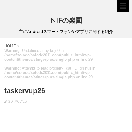
NIFの楽園
主にAndroidスマートフォンやアプリに関する紹介
HOME
>
Warning
: Undefined array key 0 in
/home/solodc/solodc2011.com/public_html/wp-
content/themes/stingerplus/single.php
on line
29
Warning
: Attempt to read property "cat_ID" on null in
/home/solodc/solodc2011.com/public_html/wp-
content/themes/stingerplus/single.php
on line
29
taskervup26
2017/07/23