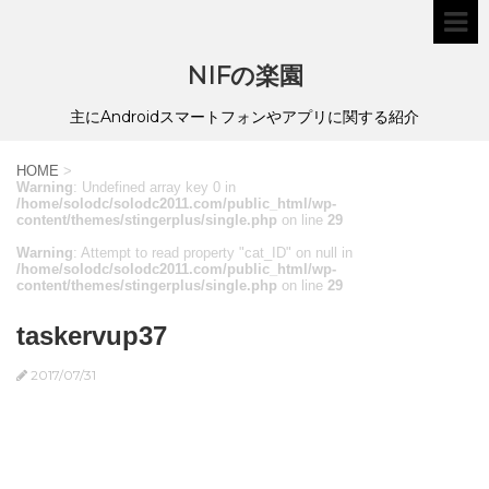
NIFの楽園
主にAndroidスマートフォンやアプリに関する紹介
HOME
>
Warning
: Undefined array key 0 in
/home/solodc/solodc2011.com/public_html/wp-
content/themes/stingerplus/single.php
on line
29
Warning
: Attempt to read property "cat_ID" on null in
/home/solodc/solodc2011.com/public_html/wp-
content/themes/stingerplus/single.php
on line
29
taskervup37
2017/07/31