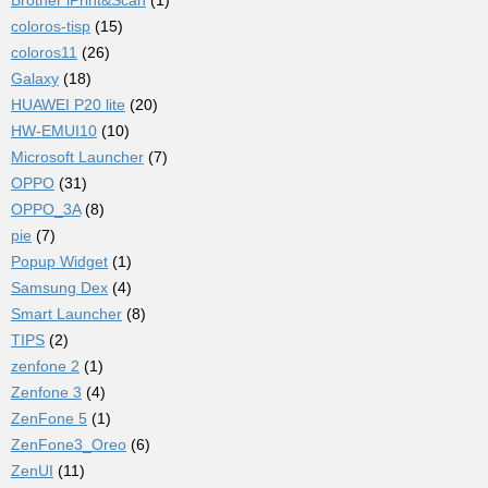
coloros-tisp
(15)
coloros11
(26)
Galaxy
(18)
HUAWEI P20 lite
(20)
HW-EMUI10
(10)
Microsoft Launcher
(7)
OPPO
(31)
OPPO_3A
(8)
pie
(7)
Popup Widget
(1)
Samsung Dex
(4)
Smart Launcher
(8)
TIPS
(2)
zenfone 2
(1)
Zenfone 3
(4)
ZenFone 5
(1)
ZenFone3_Oreo
(6)
ZenUI
(11)