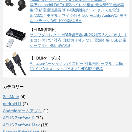
載/Bluetooth/LDAC対応/ハイレゾ相当 最大8時間連続再
生/高精度通話品質/IPX4防滴性能/ ワイヤレス充電対
応/2021年モデル / マイク付き 360 Reality Audio認定モデ
ル ブラック WF-1000XM4 BM
【HDMI切替器】
サンワダイレクト HDMI切替器 4K2K対応 3入力1出力 リ
モコン付 PS4対応 自動切り替えなし 電源不要 USB給電
ケーブル付 400-SW019
【HDMIケーブル】
Amazonベーシック ハイスピードHDMIケーブル - 1.8m
(タイプAオス - タイプAオス) HDMI2.0規格
カテゴリー
2chMate
(4)
android11
(2)
Androidゲームアプリ
(1)
ASUS Zenfone 6
(32)
ASUS Zenfone Max
(18)
Brother iPrint&Scan
(1)