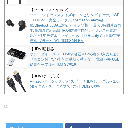
【ワイヤレスイヤホン】
ソニー ワイヤレスノイズキャンセリングイヤホン WF-
1000XM4 : 完全ワイヤレス/Amazon Alexa搭
載/Bluetooth/LDAC対応/ハイレゾ相当 最大8時間連続再
生/高精度通話品質/IPX4防滴性能/ ワイヤレス充電対
応/2021年モデル / マイク付き 360 Reality Audio認定モ
デル ブラック WF-1000XM4 BM
【HDMI切替器】
サンワダイレクト HDMI切替器 4K2K対応 3入力1出力
リモコン付 PS4対応 自動切り替えなし 電源不要 USB
給電ケーブル付 400-SW019
【HDMIケーブル】
Amazonベーシック ハイスピードHDMIケーブル - 1.8m
(タイプAオス - タイプAオス) HDMI2.0規格
-