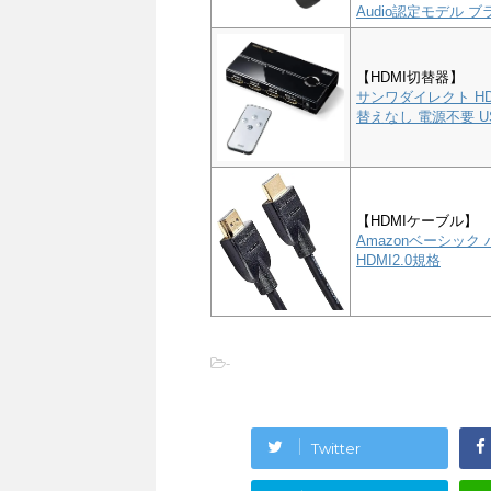
Audio認定モデル ブラ
【HDMI切替器】
サンワダイレクト HD
替えなし 電源不要 US
【HDMIケーブル】
Amazonベーシック 
HDMI2.0規格
-
Twitter