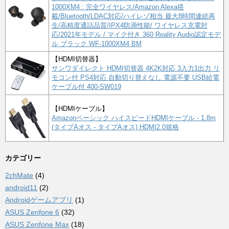
1000XM4 : 完全ワイヤレス/Amazon Alexa搭
載/Bluetooth/LDAC対応/ハイレゾ相当 最大8時間連続再
生/高精度通話品質/IPX4防滴性能/ ワイヤレス充電対
応/2021年モデル / マイク付き 360 Reality Audio認定モデ
ル ブラック WF-1000XM4 BM
【HDMI切替器】
サンワダイレクト HDMI切替器 4K2K対応 3入力1出力 リ
モコン付 PS4対応 自動切り替えなし 電源不要 USB給電
ケーブル付 400-SW019
【HDMIケーブル】
Amazonベーシック ハイスピードHDMIケーブル - 1.8m
(タイプAオス - タイプAオス) HDMI2.0規格
カテゴリー
2chMate
(4)
android11
(2)
Androidゲームアプリ
(1)
ASUS Zenfone 6
(32)
ASUS Zenfone Max
(18)