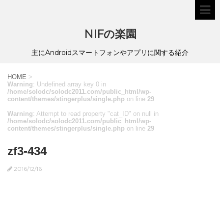
NIFの楽園
主にAndroidスマートフォンやアプリに関する紹介
HOME
>
Warning
: Undefined array key 0 in
/home/solodc/solodc2011.com/public_html/wp-
content/themes/stingerplus/single.php
on line
29
Warning
: Attempt to read property "cat_ID" on null in
/home/solodc/solodc2011.com/public_html/wp-
content/themes/stingerplus/single.php
on line
29
zf3-434
2016/12/16