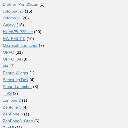
Brother iPrint&Scan
(1)
coloros-tisp
(15)
coloros11
(26)
Galaxy
(18)
HUAWEI P20 lite
(20)
HW-EMUI10
(10)
Microsoft Launcher
(7)
OPPO
(31)
OPPO_3A
(8)
pie
(7)
Popup Widget
(1)
Samsung Dex
(4)
Smart Launcher
(8)
TIPS
(2)
zenfone 2
(1)
Zenfone 3
(4)
ZenFone 5
(1)
ZenFone3_Oreo
(6)
ZenUI
(11)