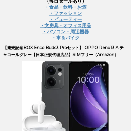
（毎日セールあり）
・食品・飲料・お酒
・ファッション
・ビューティー
・文房具・オフィス用品
・パソコン・周辺機器
・車＆バイク
【発売記念BOX Enco Buds3 Proセット】 OPPO Reno13 A チ
ャコールグレー【日本正規代理店品】SIMフリー（Amazon）