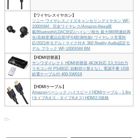
【ワイヤレスイヤホン】
ソニー ワイヤレスノイズキャンセリングイヤホン WF-
1000XM4 : 完全ワイヤレス/Amazon Alexa搭
載/Bluetooth/LDAC対応/ハイレゾ相当 最大8時間連続再
生/高精度通話品質/IPX4防滴性能/ ワイヤレス充電対
応/2021年モデル / マイク付き 360 Reality Audio認定モ
デル ブラック WF-1000XM4 BM
【HDMI切替器】
サンワダイレクト HDMI切替器 4K2K対応 3入力1出力
リモコン付 PS4対応 自動切り替えなし 電源不要 USB
給電ケーブル付 400-SW019
【HDMIケーブル】
Amazonベーシック ハイスピードHDMIケーブル - 1.8m
(タイプAオス - タイプAオス) HDMI2.0規格
-