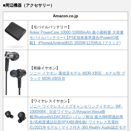
■周辺機器（アクセサリー）
Amazon.co.jp
【モバイルバッテリー】
Anker PowerCore 10000 (10000mAh 最小最軽量 大容量
モバイルバッテリー)【PSE技術基準適合/PowerIQ搭
載】 iPhone&Android対応 2020年12月時点 (ブラック)
【有線イヤホン】
ソニー イヤホン 重低音モデル MDR-XB55 : カナル型 ブ
ラック MDR-XB55 B
【ワイヤレスイヤホン】
ソニー ワイヤレスノイズキャンセリングイヤホン WF-
1000XM4 : 完全ワイヤレス/Amazon Alexa搭
載/Bluetooth/LDAC対応/ハイレゾ相当 最大8時間連続再
生/高精度通話品質/IPX4防滴性能/ ワイヤレス充電対
応/2021年モデル / マイク付き 360 Reality Audio認定モデ