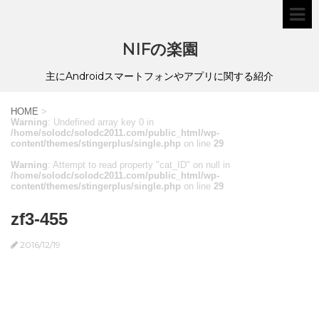
NIFの楽園
主にAndroidスマートフォンやアプリに関する紹介
HOME
>
Warning
: Undefined array key 0 in
/home/solodc/solodc2011.com/public_html/wp-
content/themes/stingerplus/single.php
on line
29
Warning
: Attempt to read property "cat_ID" on null in
/home/solodc/solodc2011.com/public_html/wp-
content/themes/stingerplus/single.php
on line
29
zf3-455
2016/12/19