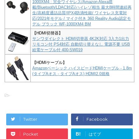
1000XM4 : 完全ワイヤレス/Amazon Alexa搭
載/Bluetooth/LDAC対応/ハイレゾ相当 最大8時間連続再
生/高精度通話品質/IPX4防滴性能/ ワイヤレス充電対
応/2021年モデル / マイク付き 360 Reality Audio認定モ
デル ブラック WF-1000XM4 BM
【HDMI切替器】
サンワダイレクト HDMI切替器 4K2K対応 3入力1出力
リモコン付 PS4対応 自動切り替えなし 電源不要 USB
給電ケーブル付 400-SW019
【HDMIケーブル】
Amazonベーシック ハイスピードHDMIケーブル - 1.8m
(タイプAオス - タイプAオス) HDMI2.0規格
-
Twitter
Facebook
B!
Pocket
はてブ