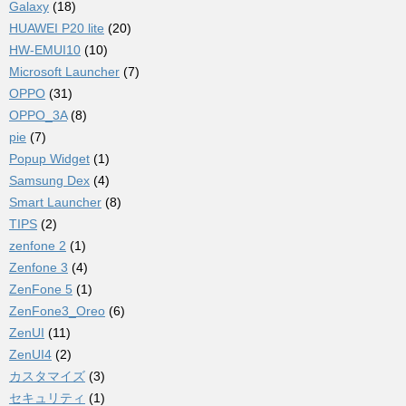
Galaxy
(18)
HUAWEI P20 lite
(20)
HW-EMUI10
(10)
Microsoft Launcher
(7)
OPPO
(31)
OPPO_3A
(8)
pie
(7)
Popup Widget
(1)
Samsung Dex
(4)
Smart Launcher
(8)
TIPS
(2)
zenfone 2
(1)
Zenfone 3
(4)
ZenFone 5
(1)
ZenFone3_Oreo
(6)
ZenUI
(11)
ZenUI4
(2)
カスタマイズ
(3)
セキュリティ
(1)