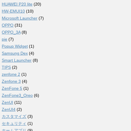
HUAWEI P20 lite
(20)
HW-EMUI10
(10)
Microsoft Launcher
(7)
OPPO
(31)
OPPO_3A
(8)
pie
(7)
Popup Widget
(1)
Samsung Dex
(4)
Smart Launcher
(8)
TIPS
(2)
zenfone 2
(1)
Zenfone 3
(4)
ZenFone 5
(1)
ZenFone3_Oreo
(6)
ZenUI
(11)
ZenUI4
(2)
カスタマイズ
(3)
セキュリティ
(1)
ホームアプリ
(9)