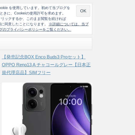
ookie を使用しています。初めて当ブログを
ときに、Cookeiの使用許可を求めます。
クリックするか、このまま閲覧を続ければ
の使用に同意したことになります。
※詳細については、当ブ
グのプライバシーポリシーをご覧ください。
【発売記念BOX Enco Buds3 Proセット】
OPPO Reno13 A チャコールグレー【日本正
規代理店品】SIMフリー