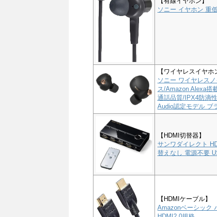
【有線イヤホン】
ソニー イヤホン 重低音
【ワイヤレスイヤホ
ソニー ワイヤレスノイ
ス/Amazon Alex
通話品質/IPX4防滴性能
Audio認定モデル ブラ
【HDMI切替器】
サンワダイレクト HD
替えなし 電源不要 US
【HDMIケーブル】
Amazonベーシック 
HDMI2.0規格