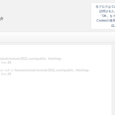
当ブログは C
訪問された
「OK」を
紹介
Cookei
ロ
olodc/solodc2011.com/public_html/wp-
 line
29
on null in
/home/solodc/solodc2011.com/public_html/wp-
 line
29