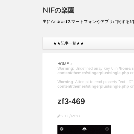
NIFの楽園
主にAndroidスマートフォンやアプリに関する
★★記事一覧★★
HOME
>
Warning
: Undefined array key 0 in
/home/s
content/themes/stingerplus/single.php
on
Warning
: Attempt to read property "cat_ID" 
content/themes/stingerplus/single.php
on
zf3-469
2016/12/20