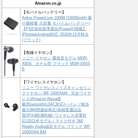
Amazon.co.jp
【モバイルバッテリー】
Anker PowerCore 10000 (10000mAh 最
小最軽量 大容量 モバイルバッテリー)
【PSE技術基準適合/PowerIQ搭載】
iPhone&Android対応 2020年12月時点
(ブラック)
【有線イヤホン】
ソニー イヤホン 重低音モデル MDR-
XB55 : カナル型 ブラック MDR-XB55
B
【ワイヤレスイヤホン】
ソニー ワイヤレスノイズキャンセリン
グイヤホン WF-1000XM4 : 完全ワイヤ
レス/Amazon Alexa搭
載/Bluetooth/LDAC対応/ハイレゾ相当
最大8時間連続再生/高精度通話品
質/IPX4防滴性能/ ワイヤレス充電対
応/2021年モデル / マイク付き 360
Reality Audio認定モデル ブラック WF-
1000XM4 BM