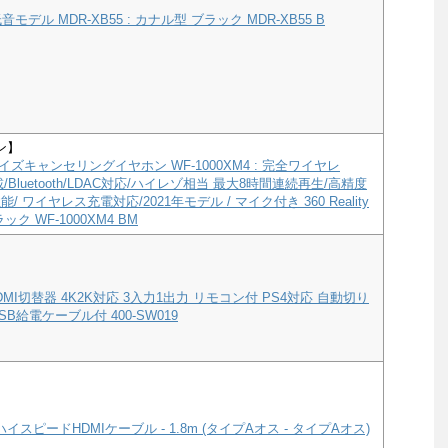
モデル MDR-XB55 : カナル型 ブラック MDR-XB55 B
ン】
ズキャンセリングイヤホン WF-1000XM4 : 完全ワイヤレ
a搭載/Bluetooth/LDAC対応/ハイレゾ相当 最大8時間連続再生/高精度
/ ワイヤレス充電対応/2021年モデル / マイク付き 360 Reality
ック WF-1000XM4 BM
MI切替器 4K2K対応 3入力1出力 リモコン付 PS4対応 自動切り
B給電ケーブル付 400-SW019
ハイスピードHDMIケーブル - 1.8m (タイプAオス - タイプAオス)