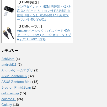
【HDMI切替器】
サンワダイレクト HDMI切替器 4K2K対
応 3入力1出力 リモコン付 PS4対応 自
動切り替えなし 電源不要 USB給電ケ
ーブル付 400-SW019
【HDMIケーブル】
Amazonベーシック ハイスピードHDMI
ケーブル - 1.8m (タイプAオス - タイプ
Aオス) HDMI2.0規格
カテゴリー
2chMate
(4)
android11
(2)
Androidゲームアプリ
(1)
ASUS Zenfone 6
(32)
ASUS Zenfone Max
(18)
Brother iPrint&Scan
(1)
coloros-tisp
(15)
coloros11
(26)
Galaxy
(18)