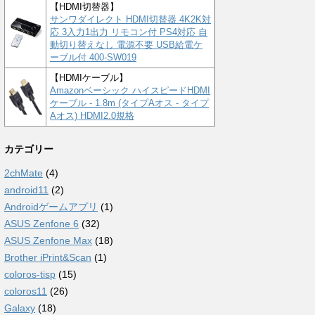
【HDMI切替器】
サンワダイレクト HDMI切替器 4K2K対
応 3入力1出力 リモコン付 PS4対応 自
動切り替えなし 電源不要 USB給電ケ
ーブル付 400-SW019
【HDMIケーブル】
Amazonベーシック ハイスピードHDMI
ケーブル - 1.8m (タイプAオス - タイプ
Aオス) HDMI2.0規格
カテゴリー
2chMate
(4)
android11
(2)
Androidゲームアプリ
(1)
ASUS Zenfone 6
(32)
ASUS Zenfone Max
(18)
Brother iPrint&Scan
(1)
coloros-tisp
(15)
coloros11
(26)
Galaxy
(18)