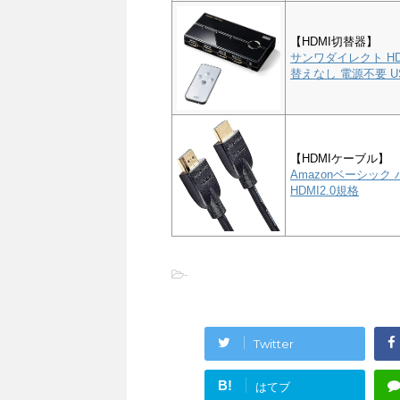
【HDMI切替器】
サンワダイレクト HD
替えなし 電源不要 US
【HDMIケーブル】
Amazonベーシック 
HDMI2.0規格
-
Twitter
B!
はてブ