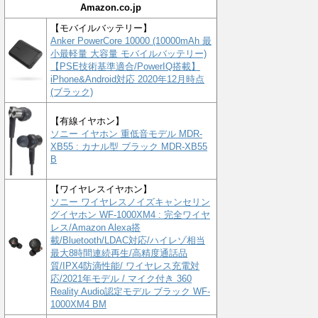
Amazon.co.jp
【モバイルバッテリー】
Anker PowerCore 10000 (10000mAh 最
小最軽量 大容量 モバイルバッテリー)
【PSE技術基準適合/PowerIQ搭載】
iPhone&Android対応 2020年12月時点
(ブラック)
【有線イヤホン】
ソニー イヤホン 重低音モデル MDR-
XB55 : カナル型 ブラック MDR-XB55
B
【ワイヤレスイヤホン】
ソニー ワイヤレスノイズキャンセリン
グイヤホン WF-1000XM4 : 完全ワイヤ
レス/Amazon Alexa搭
載/Bluetooth/LDAC対応/ハイレゾ相当
最大8時間連続再生/高精度通話品
質/IPX4防滴性能/ ワイヤレス充電対
応/2021年モデル / マイク付き 360
Reality Audio認定モデル ブラック WF-
1000XM4 BM