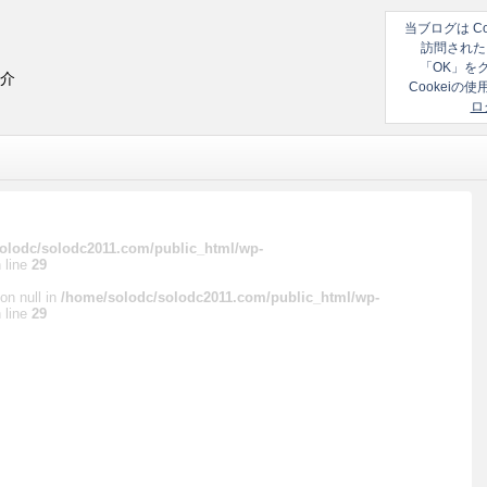
当ブログは C
訪問された
「OK」を
紹介
Cookei
ロ
olodc/solodc2011.com/public_html/wp-
 line
29
on null in
/home/solodc/solodc2011.com/public_html/wp-
 line
29