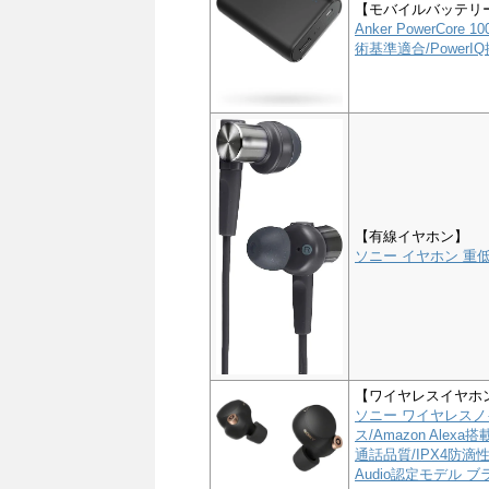
【モバイルバッテリ
Anker PowerCor
術基準適合/PowerIQ搭
【有線イヤホン】
ソニー イヤホン 重低音
【ワイヤレスイヤホ
ソニー ワイヤレスノイ
ス/Amazon Alex
通話品質/IPX4防滴性能
Audio認定モデル ブラ