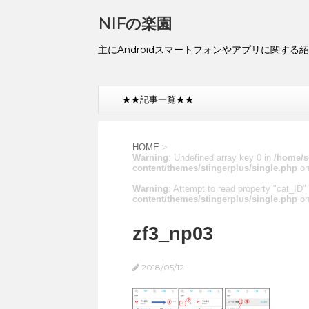
NIFの楽園
主にAndroidスマートフォンやアプリに関する
★★記事一覧★★
HOME
>
Warning
: Undefined array key 0 in
/home/s
content/themes/stingerplus/single.php
on
Warning
: Attempt to read property "cat_ID" 
content/themes/stingerplus/single.php
on
zf3_np03
2018/05/12