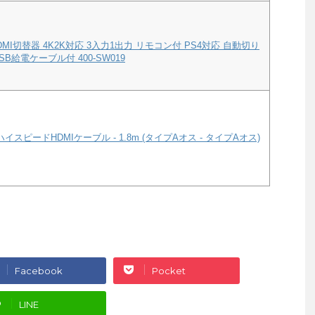
MI切替器 4K2K対応 3入力1出力 リモコン付 PS4対応 自動切り
B給電ケーブル付 400-SW019
ハイスピードHDMIケーブル - 1.8m (タイプAオス - タイプAオス)
Facebook
Pocket
LINE