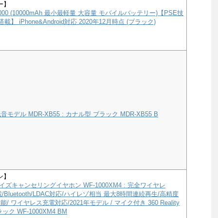
ー】
e 10000 (10000mAh 最小最軽量 大容量 モバイルバッテリー)【PSE技
載】 iPhone&Android対応 2020年12月時点 (ブラック)
モデル MDR-XB55 : カナル型 ブラック MDR-XB55 B
ン】
ズキャンセリングイヤホン WF-1000XM4 : 完全ワイヤレ
a搭載/Bluetooth/LDAC対応/ハイレゾ相当 最大8時間連続再生/高精度
/ ワイヤレス充電対応/2021年モデル / マイク付き 360 Reality
ック WF-1000XM4 BM