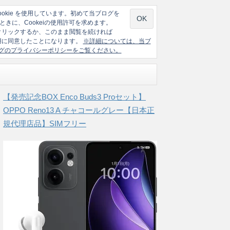
ookie を使用しています。初めて当ブログを
ときに、Cookeiの使用許可を求めます。
クリックするか、このまま閲覧を続ければ
の使用に同意したことになります。
※詳細については、当ブ
グのプライバシーポリシーをご覧ください。
【発売記念BOX Enco Buds3 Proセット】
OPPO Reno13 A チャコールグレー【日本正
規代理店品】SIMフリー