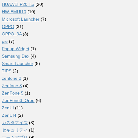
HUAWEI P20 lite
(20)
HW-EMUI10
(10)
Microsoft Launcher
(7)
OPPO
(31)
OPPO_3A
(8)
pie
(7)
Popup Widget
(1)
Samsung Dex
(4)
Smart Launcher
(8)
TIPS
(2)
zenfone 2
(1)
Zenfone 3
(4)
ZenFone 5
(1)
ZenFone3_Oreo
(6)
ZenUI
(11)
ZenUI4
(2)
カスタマイズ
(3)
セキュリティ
(1)
ホームアプリ
(9)