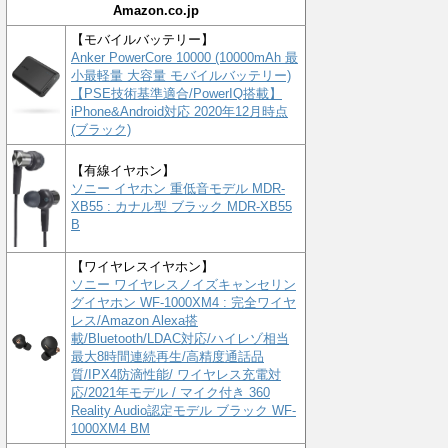
Amazon.co.jp
【モバイルバッテリー】
Anker PowerCore 10000 (10000mAh 最
小最軽量 大容量 モバイルバッテリー)
【PSE技術基準適合/PowerIQ搭載】
iPhone&Android対応 2020年12月時点
(ブラック)
【有線イヤホン】
ソニー イヤホン 重低音モデル MDR-
XB55 : カナル型 ブラック MDR-XB55
B
【ワイヤレスイヤホン】
ソニー ワイヤレスノイズキャンセリン
グイヤホン WF-1000XM4 : 完全ワイヤ
レス/Amazon Alexa搭
載/Bluetooth/LDAC対応/ハイレゾ相当
最大8時間連続再生/高精度通話品
質/IPX4防滴性能/ ワイヤレス充電対
応/2021年モデル / マイク付き 360
Reality Audio認定モデル ブラック WF-
1000XM4 BM