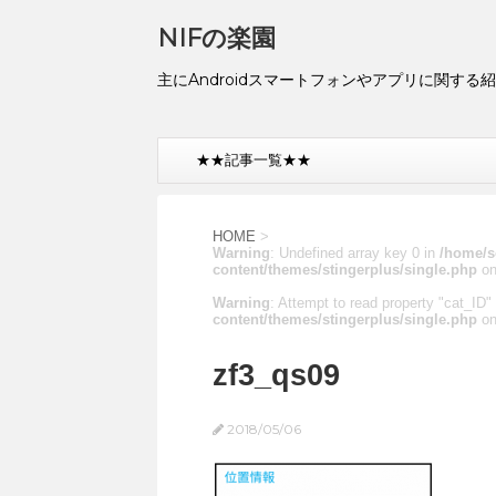
NIFの楽園
主にAndroidスマートフォンやアプリに関する
★★記事一覧★★
HOME
>
Warning
: Undefined array key 0 in
/home/s
content/themes/stingerplus/single.php
on
Warning
: Attempt to read property "cat_ID" 
content/themes/stingerplus/single.php
on
zf3_qs09
2018/05/06