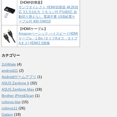
【HDMI切替器】
サンワダイレクト HDMI切替器 4K2K対
応 3入力1出力 リモコン付 PS4対応 自
動切り替えなし 電源不要 USB給電ケ
ーブル付 400-SW019
【HDMIケーブル】
Amazonベーシック ハイスピードHDMI
ケーブル - 1.8m (タイプAオス - タイプ
Aオス) HDMI2.0規格
カテゴリー
2chMate
(4)
android11
(2)
Androidゲームアプリ
(1)
ASUS Zenfone 6
(32)
ASUS Zenfone Max
(18)
Brother iPrint&Scan
(1)
coloros-tisp
(15)
coloros11
(26)
Galaxy
(18)