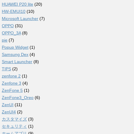
HUAWEI P20 lite
(20)
HW-EMUI10
(10)
Microsoft Launcher
(7)
OPPO
(31)
OPPO_3A
(8)
pie
(7)
Popup Widget
(1)
Samsung Dex
(4)
Smart Launcher
(8)
TIPS
(2)
zenfone 2
(1)
Zenfone 3
(4)
ZenFone 5
(1)
ZenFone3_Oreo
(6)
ZenUI
(11)
ZenUI4
(2)
カスタマイズ
(3)
セキュリティ
(1)
ホームアプリ
(9)