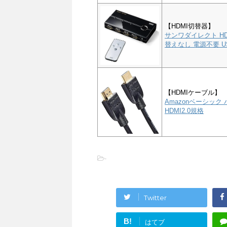
【HDMI切替器】
サンワダイレクト HD
替えなし 電源不要 US
【HDMIケーブル】
Amazonベーシック 
HDMI2.0規格
-
Twitter
B!
はてブ