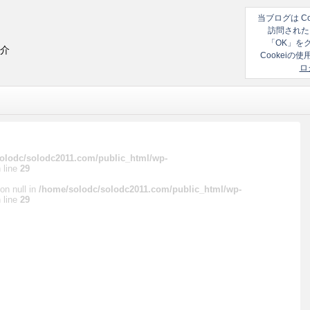
当ブログは C
訪問された
「OK」を
紹介
Cookei
ロ
olodc/solodc2011.com/public_html/wp-
 line
29
on null in
/home/solodc/solodc2011.com/public_html/wp-
 line
29