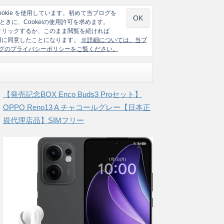
ookie を使用しています。初めて当ブログを
ときに、Cookeiの使用許可を求めます。
クリックするか、このまま閲覧を続ければ
の使用に同意したことになります。
※詳細については、当ブ
グのプライバシーポリシーをご覧ください。
【発売記念BOX Enco Buds3 Proセット】
OPPO Reno13 A チャコールグレー【日本正
規代理店品】SIMフリー