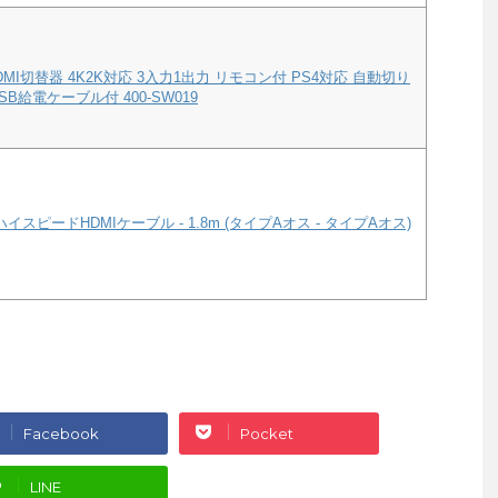
MI切替器 4K2K対応 3入力1出力 リモコン付 PS4対応 自動切り
B給電ケーブル付 400-SW019
ハイスピードHDMIケーブル - 1.8m (タイプAオス - タイプAオス)
Facebook
Pocket
LINE