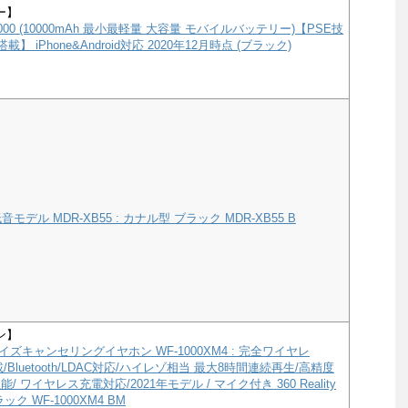
ー】
e 10000 (10000mAh 最小最軽量 大容量 モバイルバッテリー)【PSE技
載】 iPhone&Android対応 2020年12月時点 (ブラック)
モデル MDR-XB55 : カナル型 ブラック MDR-XB55 B
ン】
ズキャンセリングイヤホン WF-1000XM4 : 完全ワイヤレ
a搭載/Bluetooth/LDAC対応/ハイレゾ相当 最大8時間連続再生/高精度
/ ワイヤレス充電対応/2021年モデル / マイク付き 360 Reality
ック WF-1000XM4 BM