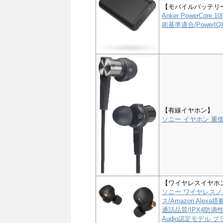
【モバイルバッテリ
Anker PowerCor
術基準適合/PowerIQ搭
【有線イヤホン】
ソニー イヤホン 重低音
【ワイヤレスイヤホ
ソニー ワイヤレスノイ
ス/Amazon Alex
通話品質/IPX4防滴性能
Audio認定モデル ブラ