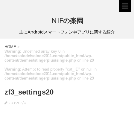
NIFの楽園
主にAndroidスマートフォンやアプリに関する紹介
HOME
>
Warning
: Undefined array key 0 in
/home/solodc/solodc2011.com/public_html/wp-
content/themes/stingerplus/single.php
on line
29
Warning
: Attempt to read property "cat_ID" on null in
/home/solodc/solodc2011.com/public_html/wp-
content/themes/stingerplus/single.php
on line
29
zf3_settings20
2018/05/01