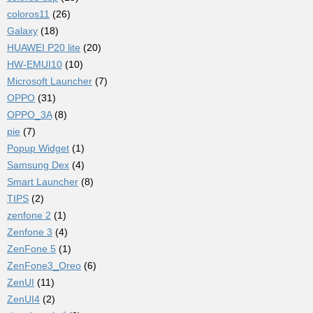
coloros11
(26)
Galaxy
(18)
HUAWEI P20 lite
(20)
HW-EMUI10
(10)
Microsoft Launcher
(7)
OPPO
(31)
OPPO_3A
(8)
pie
(7)
Popup Widget
(1)
Samsung Dex
(4)
Smart Launcher
(8)
TIPS
(2)
zenfone 2
(1)
Zenfone 3
(4)
ZenFone 5
(1)
ZenFone3_Oreo
(6)
ZenUI
(11)
ZenUI4
(2)