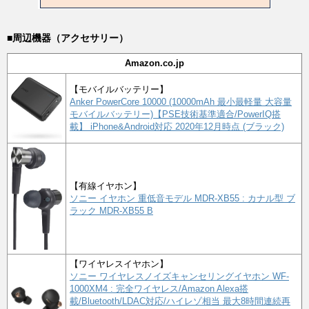
■周辺機器（アクセサリー）
Amazon.co.jp
【モバイルバッテリー】
Anker PowerCore 10000 (10000mAh 最小最軽量 大容量
モバイルバッテリー)【PSE技術基準適合/PowerIQ搭
載】 iPhone&Android対応 2020年12月時点 (ブラック)
【有線イヤホン】
ソニー イヤホン 重低音モデル MDR-XB55 : カナル型 ブ
ラック MDR-XB55 B
【ワイヤレスイヤホン】
ソニー ワイヤレスノイズキャンセリングイヤホン WF-
1000XM4 : 完全ワイヤレス/Amazon Alexa搭
載/Bluetooth/LDAC対応/ハイレゾ相当 最大8時間連続再