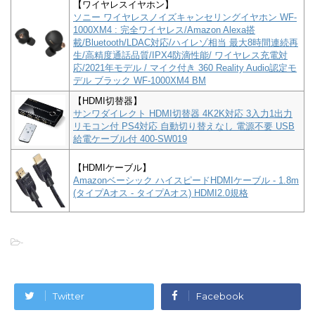
【ワイヤレスイヤホン】
ソニー ワイヤレスノイズキャンセリングイヤホン WF-
1000XM4 : 完全ワイヤレス/Amazon Alexa搭
載/Bluetooth/LDAC対応/ハイレゾ相当 最大8時間連続再
生/高精度通話品質/IPX4防滴性能/ ワイヤレス充電対
応/2021年モデル / マイク付き 360 Reality Audio認定モ
デル ブラック WF-1000XM4 BM
【HDMI切替器】
サンワダイレクト HDMI切替器 4K2K対応 3入力1出力
リモコン付 PS4対応 自動切り替えなし 電源不要 USB
給電ケーブル付 400-SW019
【HDMIケーブル】
Amazonベーシック ハイスピードHDMIケーブル - 1.8m
(タイプAオス - タイプAオス) HDMI2.0規格
-
Twitter
Facebook