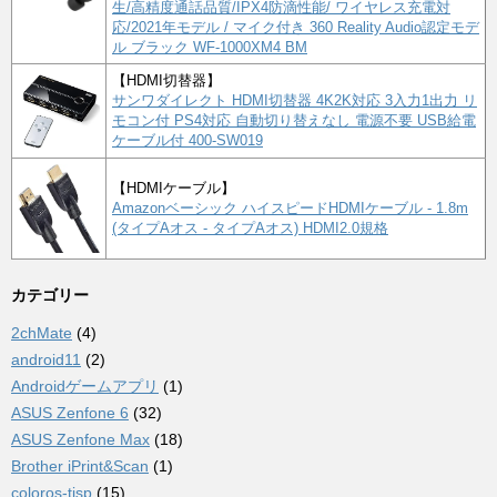
生/高精度通話品質/IPX4防滴性能/ ワイヤレス充電対
応/2021年モデル / マイク付き 360 Reality Audio認定モデ
ル ブラック WF-1000XM4 BM
【HDMI切替器】
サンワダイレクト HDMI切替器 4K2K対応 3入力1出力 リ
モコン付 PS4対応 自動切り替えなし 電源不要 USB給電
ケーブル付 400-SW019
【HDMIケーブル】
Amazonベーシック ハイスピードHDMIケーブル - 1.8m
(タイプAオス - タイプAオス) HDMI2.0規格
カテゴリー
2chMate
(4)
android11
(2)
Androidゲームアプリ
(1)
ASUS Zenfone 6
(32)
ASUS Zenfone Max
(18)
Brother iPrint&Scan
(1)
coloros-tisp
(15)